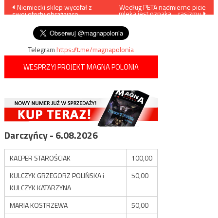
Nawigacja
Niemiecki sklep wycofał z
Według PETA nadmierne picie
mleka jest oznaką… rasizmu
swej oferty obrażające
wpisu
Polaków koszulki
Telegram
https://t.me/magnapolonia
WESPRZYJ PROJEKT MAGNA POLONIA
Darczyńcy - 6.08.2026
KACPER STAROŚCIAK
100,00
KULCZYK GRZEGORZ POLIŃSKA i
50,00
KULCZYK KATARZYNA
MARIA KOSTRZEWA
50,00