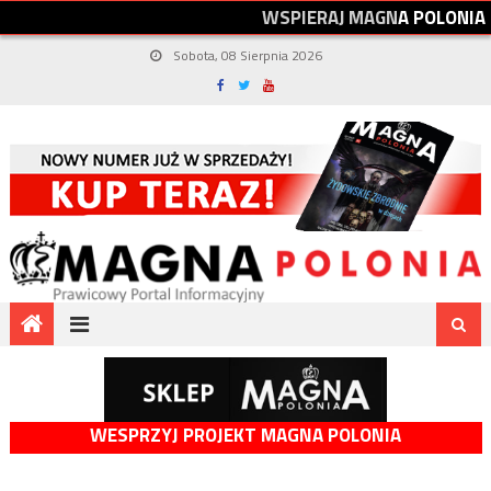
W
S
P
I
E
R
A
J
M
A
G
N
A
P
O
L
O
N
I
A
Sobota, 08 Sierpnia 2026
WESPRZYJ PROJEKT MAGNA POLONIA