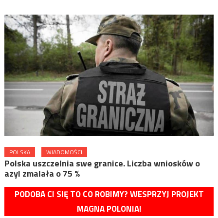
POLSKA
WIADOMOŚCI
Polska uszczelnia swe granice. Liczba wniosków o
azyl zmalała o 75 %
PODOBA CI SIĘ TO CO ROBIMY? WESPRZYJ PROJEKT
MAGNA POLONIA!