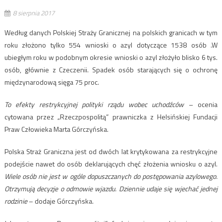
8 sierpnia 2017
Według danych Polskiej Straży Granicznej na polskich granicach w tym
roku złożono tylko 554 wnioski o azyl dotyczące 1538 osób .W
ubiegłym roku w podobnym okresie wnioski o azyl złożyło blisko 6 tys.
osób, głównie z Czeczenii. Spadek osób starających się o ochronę
międzynarodową sięga 75 proc.
To efekty restrykcyjnej polityki rządu wobec uchodźców
– ocenia
cytowana przez „Rzeczpospolitą” prawniczka z Helsińskiej Fundacji
Praw Człowieka Marta Górczyńska.
Polska Straż Graniczna jest od dwóch lat krytykowana za restrykcyjne
podejście nawet do osób deklarujących chęć złożenia wniosku o azyl.
Wiele osób nie jest w ogóle dopuszczanych do postępowania azylowego.
Otrzymują decyzje o odmowie wjazdu. Dziennie udaje się wjechać jednej
rodzinie
– dodaje Górczyńska.