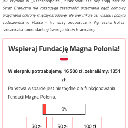
Jak czytamy w „Rzeczpospolitej”, funkcjonariusze odpierają zarzuty.
Straż Graniczna nie rozstrzyga zasadności przyznania bądź odmowy
przyznania ochrony międzynarodowej, ale weryfikuje cel wjazdu i pobytu
cudzoziemca w Polsc
e – tłumaczy podporucznik Agnieszka Golias,
rzeczniczka komendanta głównego Straży Granicznej.
Wspieraj Fundację Magna Polonia!
W sierpniu potrzebujemy:
16 500
zł, zebraliśmy:
1351
zł.
Państwa wsparcie jest niezbędne dla funkcjonowania
Fundacji Magna Polonia.
8%
30 zł
50 zł
100 zł