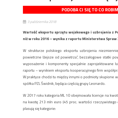
PODOBA CI SIĘ TO CO ROBI
3 października 2018
Wartość eksportu sprzętu wojskowego i uzbrojenia z Po
niż w roku 2016 – wynika z raportu Ministerstwa Spraw
W strukturze polskiego eksportu uzbrojenia niezmiennie
powietrzne lżejsze od powietrza”, bezzałogowe statki pow
wyposażenie i komponenty specjalnie zaprojektowane lu
raportu – wynikiem eksportu kooperacyjnego firm współpra
W praktyce chodzi tu między innymi o podmioty skupione w D
spółka PZL Świdnik, będąca częścią grupy Leonardo.
W 2017 roku kategoria ML 10 obejmowała licencje na kwotę 
na kwotę 213 mln euro (45 proc. wartości rzeczywistego 
plasują się kategorie: