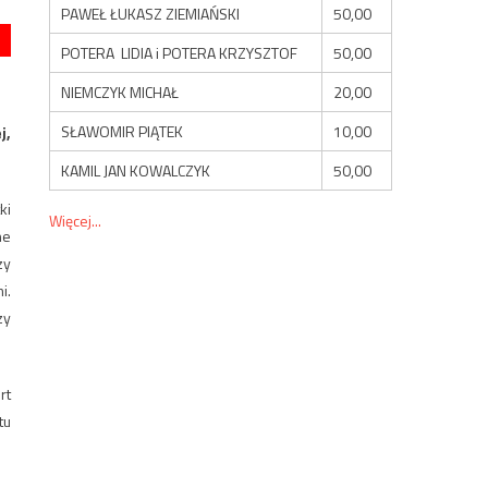
PAWEŁ ŁUKASZ ZIEMIAŃSKI
50,00
POTERA LIDIA i POTERA KRZYSZTOF
50,00
NIEMCZYK MICHAŁ
20,00
SŁAWOMIR PIĄTEK
10,00
j,
KAMIL JAN KOWALCZYK
50,00
ki
Więcej...
ne
zy
i.
zy
rt
tu