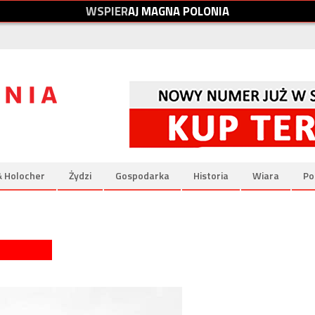
W
S
P
I
E
R
A
J
M
A
G
N
A
P
O
L
O
N
I
A
& Holocher
Żydzi
Gospodarka
Historia
Wiara
Po