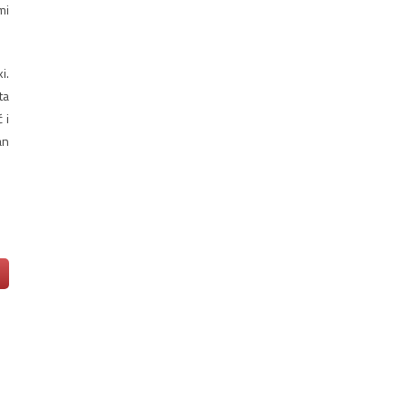
mi
i.
ta
 i
an