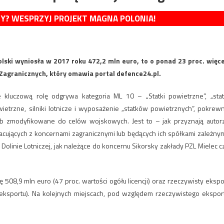
MY? WESPRZYJ PROJEKT MAGNA POLONIA!
lski wyniosła w 2017 roku 472,2 mln euro, to o ponad 23 proc. więce
 Zagranicznych, który omawia portal defence24.pl.
 kluczową rolę odgrywa kategoria ML 10 – „Statki powietrzne”, „stat
ietrzne, silniki lotnicze i wyposażenie „statków powietrznych”, pokrew
b zmodyfikowane do celów wojskowych. Jest to – jak przyznają autor
cujących z koncernami zagranicznymi lub będących ich spółkami zależnym
olinie Lotniczej, jak należące do koncernu Sikorsky zakłady PZL Mielec c
508,9 mln euro (47 proc. wartości ogółu licencji) oraz rzeczywisty ekspo
eksportu). Na kolejnych miejscach, pod względem rzeczywistego ekspor