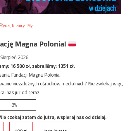
ację Magna Polonia!
Sierpień 2026
jemy:
16 500
zł, zebraliśmy:
1351
zł.
ania Fundacji Magna Polonia.
anie niezależnych ośrodków medialnych? Nie zwlekaj więc,
raj nas już od teraz.
8%
e czekaj zatem do jutra, wspieraj nas od dzisiaj.