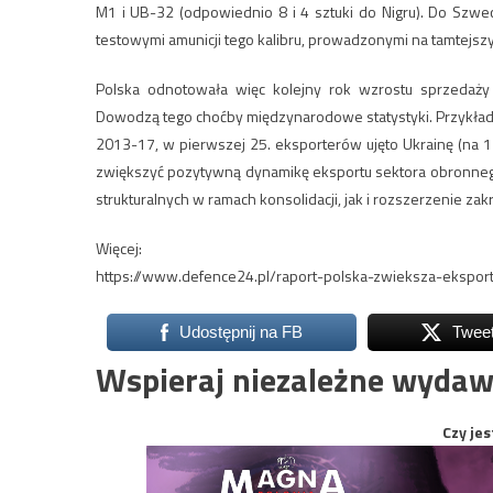
M1 i UB-32 (odpowiednio 8 i 4 sztuki do Nigru). Do Szwecj
testowymi amunicji tego kalibru, prowadzonymi na tamtejsz
Polska odnotowała więc kolejny rok wzrostu sprzedaży 
Dowodzą tego choćby międzynarodowe statystyki. Przykłado
2013-17, w pierwszej 25. eksporterów ujęto Ukrainę (na 11 
zwiększyć pozytywną dynamikę eksportu sektora obronnego
strukturalnych w ramach konsolidacji, jak i rozszerzenie z
Więcej:
https://www.defence24.pl/raport-polska-zwieksza-eksport
Udostępnij na FB
Twee
Wspieraj niezależne wydaw
Czy jes