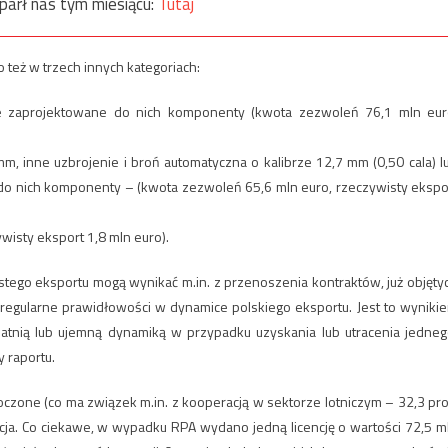
parł nas tym miesiącu:
Tutaj
też w trzech innych kategoriach:
nie zaprojektowane do nich komponenty (kwota zezwoleń 76,1 mln eur
m, inne uzbrojenie i broń automatyczna o kalibrze 12,7 mm (0,50 cala) l
 do nich komponenty – (kwota zezwoleń 65,6 mln euro, rzeczywisty ekspo
wisty eksport 1,8 mln euro).
tego eksportu mogą wynikać m.in. z przenoszenia kontraktów, już objęty
 regularne prawidłowości w dynamice polskiego eksportu. Jest to wyniki
odatnią lub ujemną dynamiką w przypadku uzyskania lub utracenia jedneg
y raportu.
czone (co ma związek m.in. z kooperacją w sektorze lotniczym – 32,3 pro
Turcja. Co ciekawe, w wypadku RPA wydano jedną licencję o wartości 72,5 m