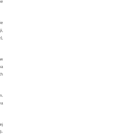
ie
ie
i,
),
ów
na
ch
n.
wa
ej
8-