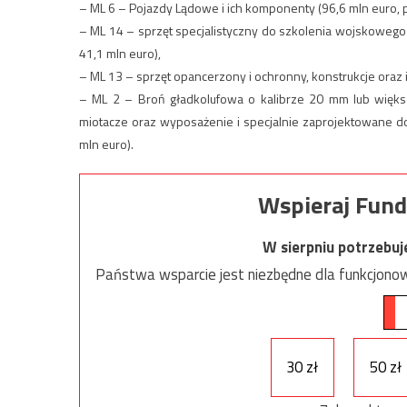
– ML 6 – Pojazdy Lądowe i ich komponenty (96,6 mln euro, p
– ML 14 – sprzęt specjalistyczny do szkolenia wojskowego
41,1 mln euro),
– ML 13 – sprzęt opancerzony i ochronny, konstrukcje oraz i
– ML 2 – Broń gładkolufowa o kalibrze 20 mm lub większy
miotacze oraz wyposażenie i specjalnie zaprojektowane 
mln euro).
Wspieraj Fund
W sierpniu potrzebu
Państwa wsparcie jest niezbędne dla funkcjonow
30 zł
50 zł