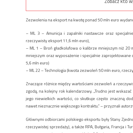
Zobacz kto w
Zezwolenia na eksport na kwotę ponad 50 mln euro wydano 
– ML 3 – Amunicja i zapalniki nastawcze oraz specjal
rzeczywisty eksport 11,6 mln euro),
– ML 1 – Broń gładkolufowa o kalibrze mniejszym niż 20 m
mniejszym oraz wyposażenie i specjalnie zaprojektowane
5,6 mln euro)
– ML 22 – Technologia (kwota zezwoleń 50 mln euro, rzeczy
Znaczące różnice między wartościami zezwoleń a rzeczywis
zgodą, na kolejny rok kalendarzowy. „Trudno jest wskazać
jego niewielkich wartości, co skutkuje często znaczną d
nawet nieznacznie większego kontraktu.” – przyznali autorz
Głównymi odbiorcami polskiego eksportu były Stany Zjedno
rzeczywistej sprzedaży), a także RPA, Bułgaria, Francja i 