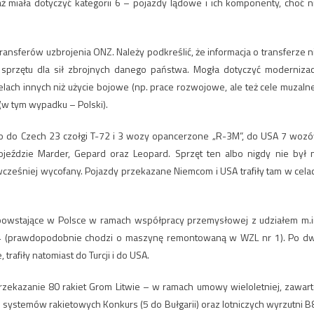
ż miała dotyczyć kategorii 6 – pojazdy lądowe i ich komponenty, choć n
ansferów uzbrojenia ONZ. Należy podkreślić, że informacja o transferze n
zętu dla sił zbrojnych danego państwa. Mogła dotyczyć modernizacj
lach innych niż użycie bojowe (np. prace rozwojowe, ale też cele muzalne
w tym wypadku – Polski).
no do Czech 23 czołgi T-72 i 3 wozy opancerzone „R-3M”, do USA 7 woz
eździe Marder, Gepard oraz Leopard. Sprzęt ten albo nigdy nie był 
 wcześniej wycofany. Pojazdy przekazane Niemcom i USA trafiły tam w cela
, powstające w Polsce w ramach współpracy przemysłowej z udziałem m.i
Mi-24 (prawdopodobnie chodzi o maszynę remontowaną w WZL nr 1). Po d
afiły natomiast do Turcji i do USA.
zekazanie 80 rakiet Grom Litwie – w ramach umowy wieloletniej, zawart
systemów rakietowych Konkurs (5 do Bułgarii) oraz lotniczych wyrzutni B