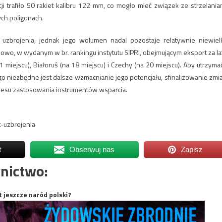
i trafiło 50 rakiet kalibru 122 mm, co mogło mieć związek ze strzelania
ych poligonach.
uzbrojenia, jednak jego wolumen nadal pozostaje relatywnie niewielk
wo, w wydanym w br. rankingu instytutu SIPRI, obejmującym eksport za la
miejscu), Białoruś (na 18 miejscu) i Czechy (na 20 miejscu). Aby utrzymać
 niezbędne jest dalsze wzmacnianie jego potencjału, sfinalizowanie zmi
akresu zastosowania instrumentów wsparcia.
-uzbrojenia
t
Obserwuj nas
Zapisz
nictwo:
t jeszcze naród polski?