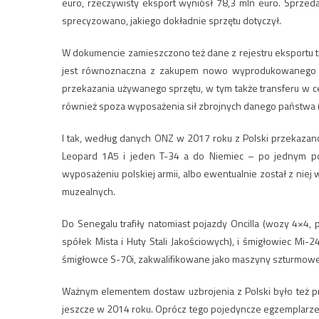
euro, rzeczywisty eksport wyniósł 78,3 mln euro. Sprzeda
sprecyzowano, jakiego dokładnie sprzętu dotyczył.
W dokumencie zamieszczono też dane z rejestru eksportu tr
jest równoznaczna z zakupem nowo wyprodukowanego spr
przekazania używanego sprzętu, w tym także transferu w ce
również spoza wyposażenia sił zbrojnych danego państwa (
I tak, według danych ONZ w 2017 roku z Polski przekaza
Leopard 1A5 i jeden T-34 a do Niemiec – po jednym poj
wyposażeniu polskiej armii, albo ewentualnie został z niej
muzealnych.
Do Senegalu trafiły natomiast pojazdy Oncilla (wozy 4×4
spółek Mista i Huty Stali Jakościowych), i śmigłowiec 
śmigłowce S-70i, zakwalifikowane jako maszyny szturmowe, tr
Ważnym elementem dostaw uzbrojenia z Polski było też pr
jeszcze w 2014 roku. Oprócz tego pojedyncze egzemplarze 