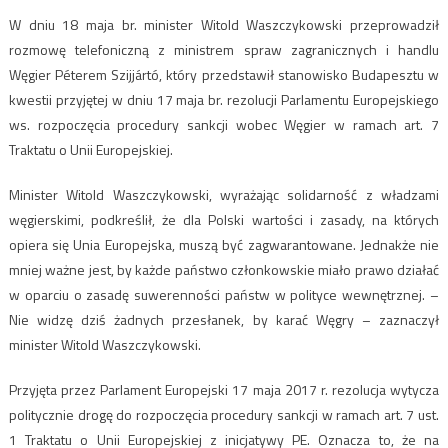
W dniu 18 maja br. minister Witold Waszczykowski przeprowadził
rozmowę telefoniczną z ministrem spraw zagranicznych i handlu
Węgier Péterem Szijjártó, który przedstawił stanowisko Budapesztu w
kwestii przyjętej w dniu 17 maja br. rezolucji Parlamentu Europejskiego
ws. rozpoczęcia procedury sankcji wobec Węgier w ramach art. 7
Traktatu o Unii Europejskiej.
Minister Witold Waszczykowski, wyrażając solidarność z władzami
węgierskimi, podkreślił, że dla Polski wartości i zasady, na których
opiera się Unia Europejska, muszą być zagwarantowane. Jednakże nie
mniej ważne jest, by każde państwo członkowskie miało prawo działać
w oparciu o zasadę suwerenności państw w polityce wewnętrznej. –
Nie widzę dziś żadnych przesłanek, by karać Węgry – zaznaczył
minister Witold Waszczykowski.
Przyjęta przez Parlament Europejski 17 maja 2017 r. rezolucja wytycza
politycznie drogę do rozpoczęcia procedury sankcji w ramach art. 7 ust.
1 Traktatu o Unii Europejskiej z inicjatywy PE. Oznacza to, że na