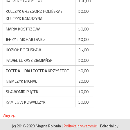
KACPER STAROŚCIAK
100,00
KULCZYK GRZEGORZ POLIŃSKA i
50,00
KULCZYK KATARZYNA
MARIA KOSTRZEWA
50,00
JERZY T MICHAJŁOWICZ
50,00
KOZIOŁ BOGUSŁAW
35,00
PAWEŁ ŁUKASZ ZIEMIAŃSKI
50,00
POTERA LIDIA i POTERA KRZYSZTOF
50,00
NIEMCZYK MICHAŁ
20,00
SŁAWOMIR PIĄTEK
10,00
KAMIL JAN KOWALCZYK
50,00
Więcej...
(c) 2016-2023 Magna Polonia
|
Polityka prywatności
|
Editorial by