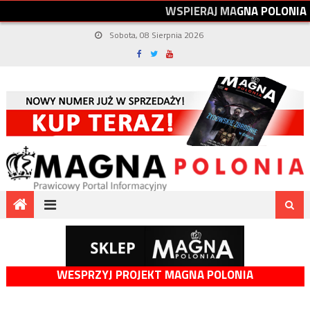
W
S
P
I
E
R
A
J
M
A
G
N
A
P
O
L
O
N
I
A
Sobota, 08 Sierpnia 2026
WESPRZYJ PROJEKT MAGNA POLONIA