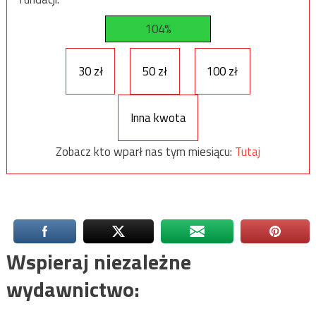
104%
30 zł
50 zł
100 zł
Inna kwota
Zobacz kto wparł nas tym miesiącu:
Tutaj
Wspieraj niezależne
wydawnictwo: