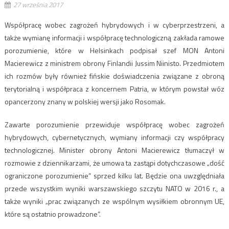
27 września 2017
Współpracę wobec zagrożeń hybrydowych i w cyberprzestrzeni, a
także wymianę informacji i współpracę technologiczną zakłada ramowe
porozumienie, które w Helsinkach podpisał szef MON Antoni
Macierewicz z ministrem obrony Finlandii Jussim Niinisto. Przedmiotem
ich rozmów były również fińskie doświadczenia związane z obroną
terytorialną i współpraca z koncernem Patria, w którym powstał wóz
opancerzony znany w polskiej wersji jako Rosomak.
Zawarte porozumienie przewiduje współpracę wobec zagrożeń
hybrydowych, cybernetycznych, wymiany informacji czy współpracy
technologicznej. Minister obrony Antoni Macierewicz tłumaczył w
rozmowie z dziennikarzami, że umowa ta zastąpi dotychczasowe „dość
ograniczone porozumienie” sprzed kilku lat. Będzie ona uwzględniała
przede wszystkim wyniki warszawskiego szczytu NATO w 2016 r., a
także wyniki „prac związanych ze wspólnym wysiłkiem obronnym UE,
które są ostatnio prowadzone”.