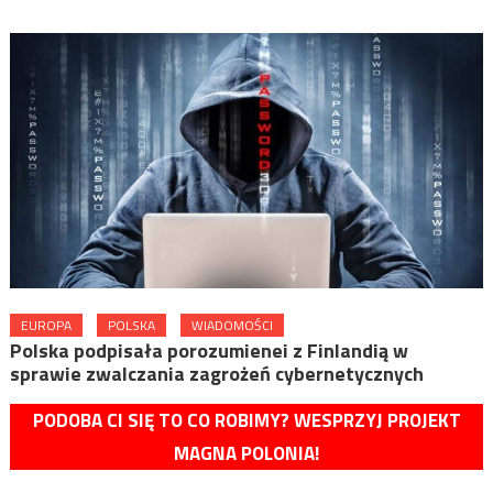
EUROPA
POLSKA
WIADOMOŚCI
Polska podpisała porozumienei z Finlandią w
sprawie zwalczania zagrożeń cybernetycznych
PODOBA CI SIĘ TO CO ROBIMY? WESPRZYJ PROJEKT
MAGNA POLONIA!