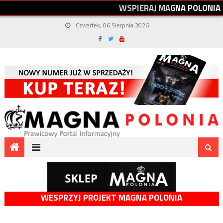
W
S
P
I
E
R
A
J
M
A
G
N
A
P
O
L
O
N
I
A
Czwartek, 06 Sierpnia 2026
WESPRZYJ PROJEKT MAGNA POLONIA