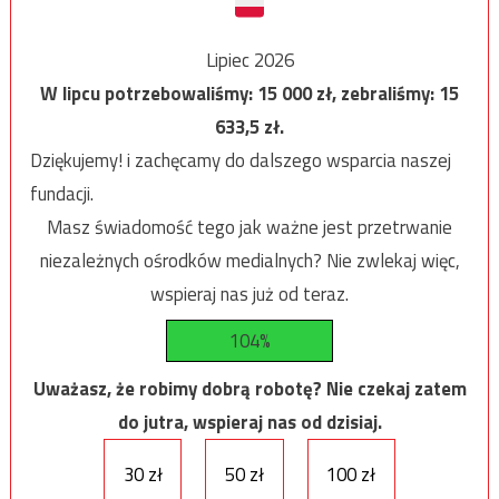
Lipiec 2026
W lipcu potrzebowaliśmy:
15 000
zł, zebraliśmy:
15
633,5
zł.
Dziękujemy! i zachęcamy do dalszego wsparcia naszej
fundacji.
Masz świadomość tego jak ważne jest przetrwanie
niezależnych ośrodków medialnych? Nie zwlekaj więc,
wspieraj nas już od teraz.
104%
Uważasz, że robimy dobrą robotę? Nie czekaj zatem
do jutra, wspieraj nas od dzisiaj.
30 zł
50 zł
100 zł