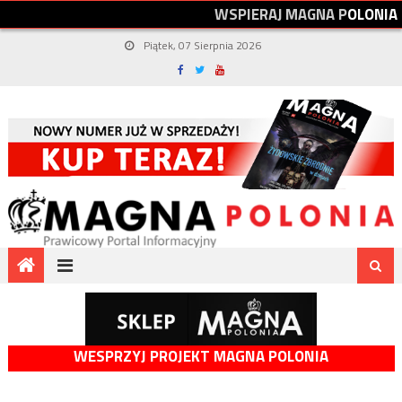
W
S
P
I
E
R
A
J
M
A
G
N
A
P
O
L
O
N
I
A
Piątek, 07 Sierpnia 2026
WESPRZYJ PROJEKT MAGNA POLONIA