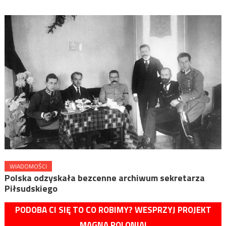
WIADOMOŚCI
Polska odzyskała bezcenne archiwum sekretarza
Piłsudskiego
PODOBA CI SIĘ TO CO ROBIMY? WESPRZYJ PROJEKT
MAGNA POLONIA!