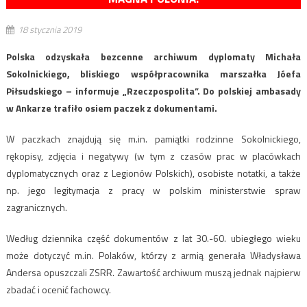
18 stycznia 2019
Polska odzyskała bezcenne archiwum dyplomaty Michała
Sokolnickiego, bliskiego współpracownika marszałka Jóefa
Piłsudskiego – informuje „Rzeczpospolita”. Do polskiej ambasady
w Ankarze trafiło osiem paczek z dokumentami.
W paczkach znajdują się m.in. pamiątki rodzinne Sokolnickiego,
rękopisy, zdjęcia i negatywy (w tym z czasów prac w placówkach
dyplomatycznych oraz z Legionów Polskich), osobiste notatki, a także
np. jego legitymacja z pracy w polskim ministerstwie spraw
zagranicznych.
Według dziennika część dokumentów z lat 30.-60. ubiegłego wieku
może dotyczyć m.in. Polaków, którzy z armią generała Władysława
Andersa opuszczali ZSRR. Zawartość archiwum muszą jednak najpierw
zbadać i ocenić fachowcy.