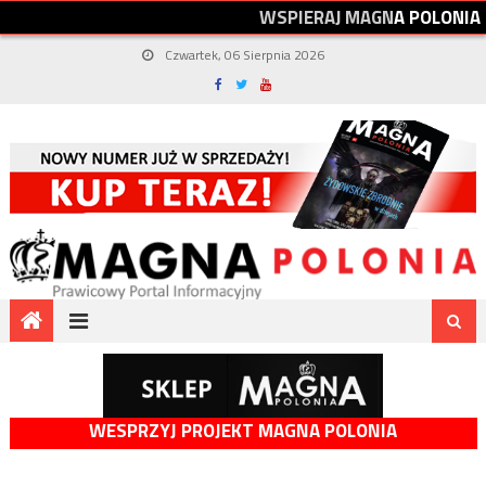
W
S
P
I
E
R
A
J
M
A
G
N
A
P
O
L
O
N
I
A
Czwartek, 06 Sierpnia 2026
WESPRZYJ PROJEKT MAGNA POLONIA