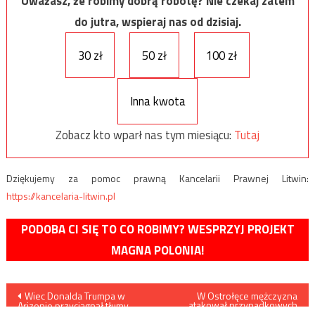
Uważasz, że robimy dobrą robotę? Nie czekaj zatem
do jutra, wspieraj nas od dzisiaj.
30 zł
50 zł
100 zł
Inna kwota
Zobacz kto wparł nas tym miesiącu:
Tutaj
Dziękujemy za pomoc prawną Kancelarii Prawnej Litwin:
https://kancelaria-litwin.pl
PODOBA CI SIĘ TO CO ROBIMY? WESPRZYJ PROJEKT
MAGNA POLONIA!
Nawigacja
Wiec Donalda Trumpa w
W Ostrołęce mężczyzna
atakował przypadkowych
Arizonie przyciągnął tłumy
przechodniów przy użyciu
sympatyków