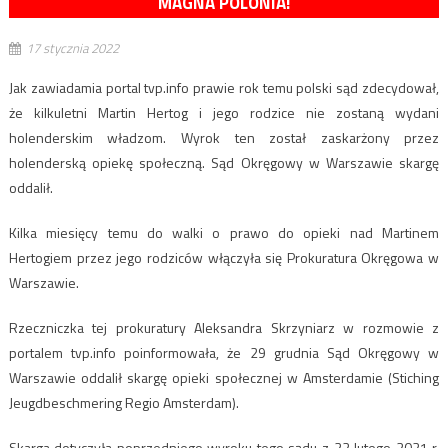
MAGNA POLONIA!
17 stycznia 2022
Jak zawiadamia portal tvp.info prawie rok temu polski sąd zdecydował,
że kilkuletni Martin Hertog i jego rodzice nie zostaną wydani
holenderskim władzom. Wyrok ten został zaskarżony przez
holenderską opiekę społeczną. Sąd Okręgowy w Warszawie skargę
oddalił.
Kilka miesięcy temu do walki o prawo do opieki nad Martinem
Hertogiem przez jego rodziców włączyła się Prokuratura Okręgowa w
Warszawie.
Rzeczniczka tej prokuratury Aleksandra Skrzyniarz w rozmowie z
portalem tvp.info poinformowała, że 29 grudnia Sąd Okręgowy w
Warszawie oddalił skargę opieki społecznej w Amsterdamie (Stiching
Jeugdbeschmering Regio Amsterdam).
Skarga dotyczyła poprzedniego wyroku tego sądu z 22 lutego 2021 r.