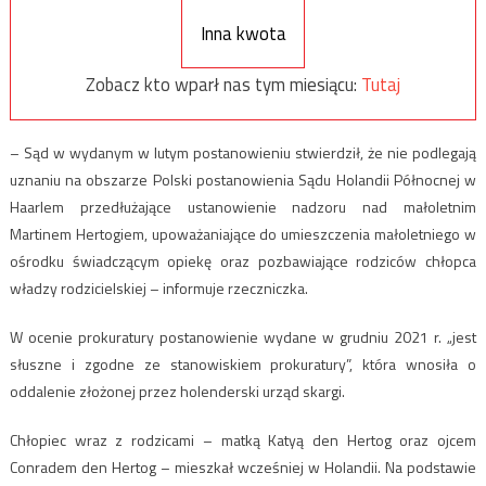
Inna kwota
Zobacz kto wparł nas tym miesiącu:
Tutaj
– Sąd w wydanym w lutym postanowieniu stwierdził, że nie podlegają
uznaniu na obszarze Polski postanowienia Sądu Holandii Północnej w
Haarlem przedłużające ustanowienie nadzoru nad małoletnim
Martinem Hertogiem, upoważaniające do umieszczenia małoletniego w
ośrodku świadczącym opiekę oraz pozbawiające rodziców chłopca
władzy rodzicielskiej – informuje rzeczniczka.
W ocenie prokuratury postanowienie wydane w grudniu 2021 r. „jest
słuszne i zgodne ze stanowiskiem prokuratury”, która wnosiła o
oddalenie złożonej przez holenderski urząd skargi.
Chłopiec wraz z rodzicami – matką Katyą den Hertog oraz ojcem
Conradem den Hertog – mieszkał wcześniej w Holandii. Na podstawie