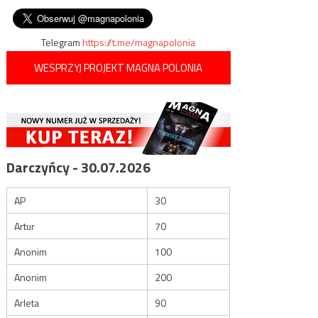
wpisu
maczety
Telegram
https://t.me/magnapolonia
WESPRZYJ PROJEKT MAGNA POLONIA
Darczyńcy - 30.07.2026
AP
30
Artur
70
Anonim
100
Anonim
200
Arleta
90