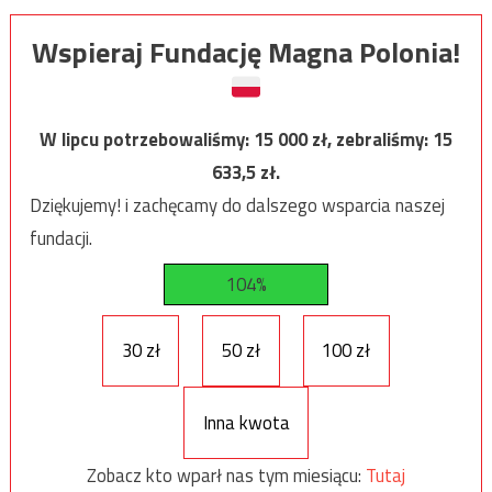
Wspieraj Fundację Magna Polonia!
W lipcu potrzebowaliśmy:
15 000
zł, zebraliśmy:
15
633,5
zł.
Dziękujemy! i zachęcamy do dalszego wsparcia naszej
fundacji.
104%
30 zł
50 zł
100 zł
Inna kwota
Zobacz kto wparł nas tym miesiącu:
Tutaj