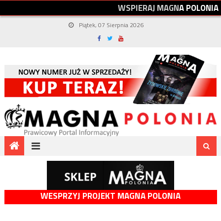
W
S
P
I
E
R
A
J
M
A
G
N
A
P
O
L
O
N
I
A
Piątek, 07 Sierpnia 2026
WESPRZYJ PROJEKT MAGNA POLONIA