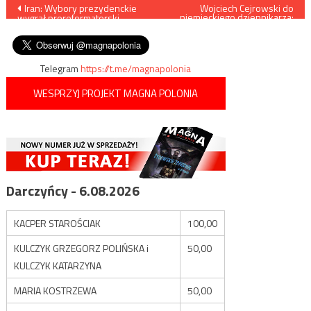
Nawigacja
Iran: Wybory prezydenckie
Wojciech Cejrowski do
niemieckiego dziennikarza:
wygrał proreformatorski
„Pierwsze skojarzenie z
wpisu
kandydat
Niemcami to Auschwitz i
Birkenau”
Telegram
https://t.me/magnapolonia
WESPRZYJ PROJEKT MAGNA POLONIA
Darczyńcy - 6.08.2026
KACPER STAROŚCIAK
100,00
KULCZYK GRZEGORZ POLIŃSKA i
50,00
KULCZYK KATARZYNA
MARIA KOSTRZEWA
50,00