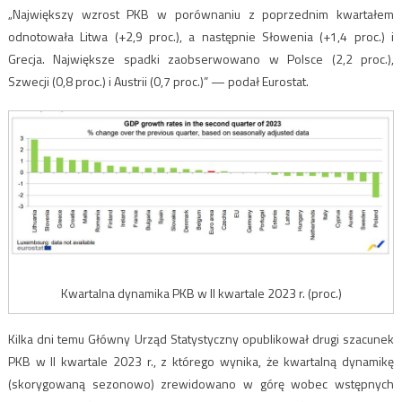
„Największy wzrost PKB w porównaniu z poprzednim kwartałem
odnotowała Litwa (+2,9 proc.), a następnie Słowenia (+1,4 proc.) i
Grecja. Największe spadki zaobserwowano w Polsce (2,2 proc.),
Szwecji (0,8 proc.) i Austrii (0,7 proc.)” — podał Eurostat.
Kwartalna dynamika PKB w II kwartale 2023 r. (proc.)
Kilka dni temu Główny Urząd Statystyczny opublikował drugi szacunek
PKB w II kwartale 2023 r., z którego wynika, że kwartalną dynamikę
(skorygowaną sezonowo) zrewidowano w górę wobec wstępnych