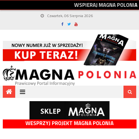
W
S
P
I
E
R
A
J
M
A
G
N
A
P
O
L
O
N
I
A
Czwartek, 06 Sierpnia 2026
WESPRZYJ PROJEKT MAGNA POLONIA