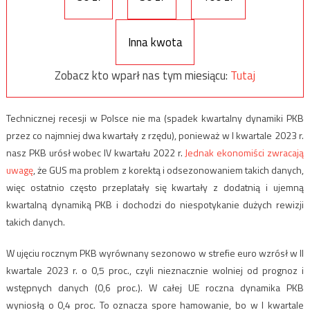
Inna kwota
Zobacz kto wparł nas tym miesiącu:
Tutaj
Technicznej recesji w Polsce nie ma (spadek kwartalny dynamiki PKB
przez co najmniej dwa kwartały z rzędu), ponieważ w I kwartale 2023 r.
nasz PKB urósł wobec IV kwartału 2022 r.
Jednak ekonomiści zwracają
uwagę
, że GUS ma problem z korektą i odsezonowaniem takich danych,
więc ostatnio często przeplatały się kwartały z dodatnią i ujemną
kwartalną dynamiką PKB i dochodzi do niespotykanie dużych rewizji
takich danych.
W ujęciu rocznym PKB wyrównany sezonowo w strefie euro wzrósł w II
kwartale 2023 r. o 0,5 proc., czyli nieznacznie wolniej od prognoz i
wstępnych danych (0,6 proc.). W całej UE roczna dynamika PKB
wyniosłą o 0,4 proc. To oznacza spore hamowanie, bo w I kwartale