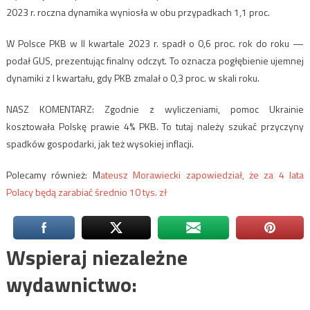
2023 r. roczna dynamika wyniosła w obu przypadkach 1,1 proc.
W Polsce PKB w II kwartale 2023 r. spadł o 0,6 proc. rok do roku —
podał GUS, prezentując finalny odczyt. To oznacza pogłębienie ujemnej
dynamiki z I kwartału, gdy PKB zmalał o 0,3 proc. w skali roku.
NASZ KOMENTARZ: Zgodnie z wyliczeniami, pomoc Ukrainie
kosztowała Polskę prawie 4% PKB. To tutaj należy szukać przyczyny
spadków gospodarki, jak też wysokiej inflacji.
Polecamy również: M
ateusz Morawiecki zapowiedział, że za 4 lata
Polacy będą zarabiać średnio 10 tys. zł
Wspieraj niezależne
wydawnictwo: