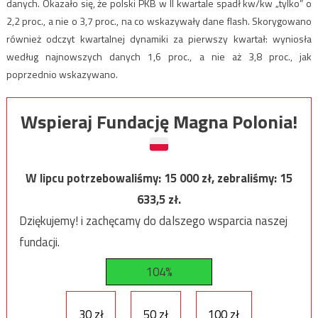
danych. Okazało się, że polski PKB w II kwartale spadł kw/kw „tylko” o
2,2 proc., a nie o 3,7 proc., na co wskazywały dane flash. Skorygowano
również odczyt kwartalnej dynamiki za pierwszy kwartał: wyniosła
według najnowszych danych 1,6 proc., a nie aż 3,8 proc., jak
poprzednio wskazywano.
Wspieraj Fundację Magna Polonia!
W lipcu potrzebowaliśmy:
15 000
zł, zebraliśmy:
15
633,5
zł.
Dziękujemy! i zachęcamy do dalszego wsparcia naszej
fundacji.
104%
30 zł
50 zł
100 zł