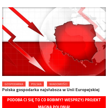
GOSPODARKA
POLSKA
WIADOMOŚCI
Polska gospodarka najsłabsza w Unii Europejskiej
PODOBA CI SIĘ TO CO ROBIMY? WESPRZYJ PROJEKT
MAGNA POLONIA!