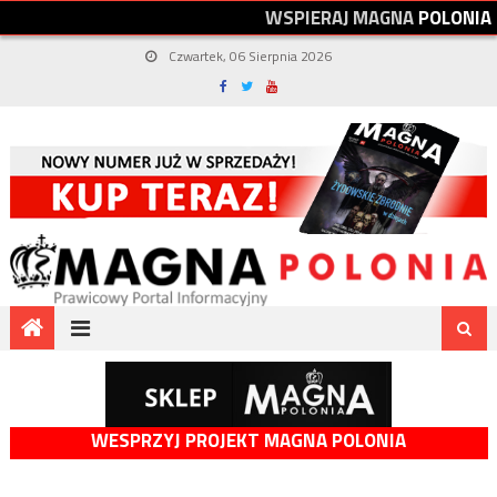
W
S
P
I
E
R
A
J
M
A
G
N
A
P
O
L
O
N
I
A
Czwartek, 06 Sierpnia 2026
WESPRZYJ PROJEKT MAGNA POLONIA