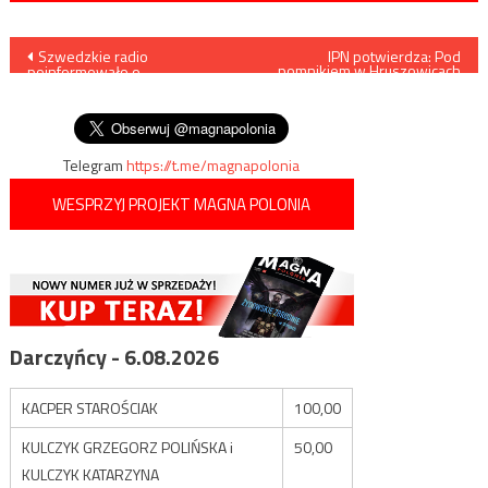
Nawigacja
Szwedzkie radio
IPN potwierdza: Pod
pomnikiem w Hruszowicach
poinformowało o
nie było mogił członków
wpisu
planowanych atakach w Danii
UPA
ze strony Turków
Telegram
https://t.me/magnapolonia
WESPRZYJ PROJEKT MAGNA POLONIA
Darczyńcy - 6.08.2026
KACPER STAROŚCIAK
100,00
KULCZYK GRZEGORZ POLIŃSKA i
50,00
KULCZYK KATARZYNA