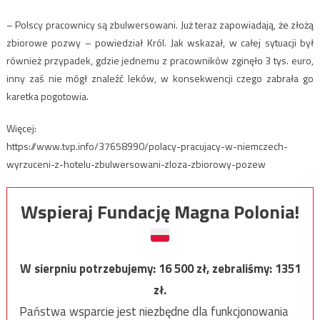
– Polscy pracownicy są zbulwersowani. Już teraz zapowiadają, że złożą
zbiorowe pozwy – powiedział Król. Jak wskazał, w całej sytuacji był
również przypadek, gdzie jednemu z pracowników zginęło 3 tys. euro,
inny zaś nie mógł znaleźć leków, w konsekwencji czego zabrała go
karetka pogotowia.
Więcej:
https://www.tvp.info/37658990/polacy-pracujacy-w-niemczech-
wyrzuceni-z-hotelu-zbulwersowani-zloza-zbiorowy-pozew
Wspieraj Fundację Magna Polonia!
W sierpniu potrzebujemy:
16 500
zł, zebraliśmy:
1351
zł.
Państwa wsparcie jest niezbędne dla funkcjonowania