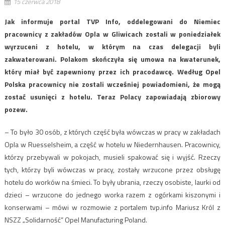
15 czerwca 2018
Jak informuje portal TVP Info, oddelegowani do Niemiec
pracownicy z zakładów Opla w Gliwicach zostali w poniedziałek
wyrzuceni z hotelu, w którym na czas delegacji byli
zakwaterowani. Polakom skończyła się umowa na kwaterunek,
który miał być zapewniony przez ich pracodawcę. Według Opel
Polska pracownicy nie zostali wcześniej powiadomieni, że mogą
zostać usunięci z hotelu. Teraz Polacy zapowiadają zbiorowy
pozew.
– To było 30 osób, z których część była wówczas w pracy w zakładach
Opla w Ruesselsheim, a część w hotelu w Niedernhausen. Pracownicy,
którzy przebywali w pokojach, musieli spakować się i wyjść. Rzeczy
tych, którzy byli wówczas w pracy, zostały wrzucone przez obsługę
hotelu do worków na śmieci. To były ubrania, rzeczy osobiste, laurki od
dzieci – wrzucone do jednego worka razem z ogórkami kiszonymi i
konserwami – mówi w rozmowie z portalem tvp.info Mariusz Król z
NSZZ „Solidarność” Opel Manufacturing Poland.