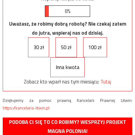
8%
Uważasz, że robimy dobrą robotę? Nie czekaj zatem
do jutra, wspieraj nas od dzisiaj.
30 zł
50 zł
100 zł
Inna kwota
Zobacz kto wparł nas tym miesiącu:
Tutaj
Dziękujemy za pomoc prawną Kancelarii Prawnej Litwin:
https://kancelaria-litwin.pl
PODOBA CI SIĘ TO CO ROBIMY? WESPRZYJ PROJEKT
MAGNA POLONIA!