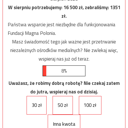
W sierpniu potrzebujemy:
16 500
zł, zebraliśmy:
1351
zł.
Państwa wsparcie jest niezbędne dla funkcjonowania
Fundacji Magna Polonia.
Masz świadomość tego jak ważne jest przetrwanie
niezależnych ośrodków medialnych? Nie zwlekaj więc,
wspieraj nas już od teraz.
8%
Uważasz, że robimy dobrą robotę? Nie czekaj zatem
do jutra, wspieraj nas od dzisiaj.
30 zł
50 zł
100 zł
Inna kwota