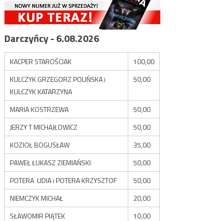
Darczyńcy - 6.08.2026
KACPER STAROŚCIAK
100,00
KULCZYK GRZEGORZ POLIŃSKA i
50,00
KULCZYK KATARZYNA
MARIA KOSTRZEWA
50,00
JERZY T MICHAJŁOWICZ
50,00
KOZIOŁ BOGUSŁAW
35,00
PAWEŁ ŁUKASZ ZIEMIAŃSKI
50,00
POTERA LIDIA i POTERA KRZYSZTOF
50,00
NIEMCZYK MICHAŁ
20,00
SŁAWOMIR PIĄTEK
10,00