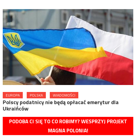
EUROPA
POLSKA
WIADOMOŚCI
Polscy podatnicy nie będą opłacać emerytur dla
Ukraińców
PODOBA CI SIĘ TO CO ROBIMY? WESPRZYJ PROJEKT
MAGNA POLONIA!