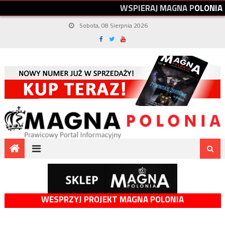
W
S
P
I
E
R
A
J
M
A
G
N
A
P
O
L
O
N
I
A
Sobota, 08 Sierpnia 2026
WESPRZYJ PROJEKT MAGNA POLONIA