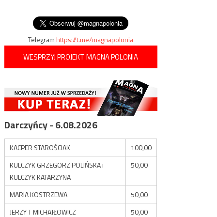
wpisu
wprowadzone tam prawo
towarzyszącymi pojechał do
antyaborcyjne
Sulechowa
Telegram
https://t.me/magnapolonia
WESPRZYJ PROJEKT MAGNA POLONIA
Darczyńcy - 6.08.2026
KACPER STAROŚCIAK
100,00
KULCZYK GRZEGORZ POLIŃSKA i
50,00
KULCZYK KATARZYNA
MARIA KOSTRZEWA
50,00
JERZY T MICHAJŁOWICZ
50,00