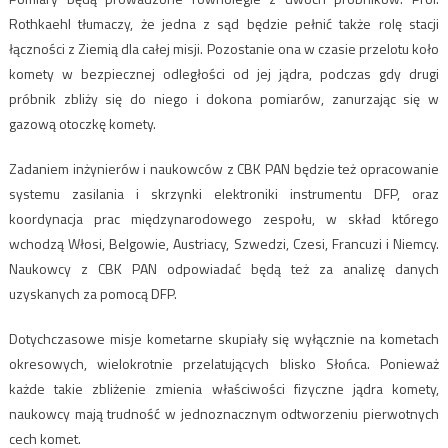
Rothkaehl tłumaczy, że jedna z sąd będzie pełnić także rolę stacji
łączności z Ziemią dla całej misji. Pozostanie ona w czasie przelotu koło
komety w bezpiecznej odległości od jej jądra, podczas gdy drugi
próbnik zbliży się do niego i dokona pomiarów, zanurzając się w
gazową otoczkę komety.
Zadaniem inżynierów i naukowców z CBK PAN będzie też opracowanie
systemu zasilania i skrzynki elektroniki instrumentu DFP, oraz
koordynacja prac międzynarodowego zespołu, w skład którego
wchodzą Włosi, Belgowie, Austriacy, Szwedzi, Czesi, Francuzi i Niemcy.
Naukowcy z CBK PAN odpowiadać będą też za analizę danych
uzyskanych za pomocą DFP.
Dotychczasowe misje kometarne skupiały się wyłącznie na kometach
okresowych, wielokrotnie przelatujących blisko Słońca. Ponieważ
każde takie zbliżenie zmienia właściwości fizyczne jądra komety,
naukowcy mają trudność w jednoznacznym odtworzeniu pierwotnych
cech komet.