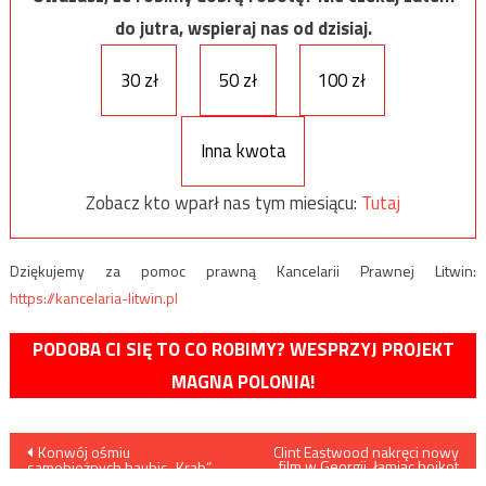
do jutra, wspieraj nas od dzisiaj.
30 zł
50 zł
100 zł
Inna kwota
Zobacz kto wparł nas tym miesiącu:
Tutaj
Dziękujemy za pomoc prawną Kancelarii Prawnej Litwin:
https://kancelaria-litwin.pl
PODOBA CI SIĘ TO CO ROBIMY? WESPRZYJ PROJEKT
MAGNA POLONIA!
Nawigacja
Konwój ośmiu
Clint Eastwood nakręci nowy
film w Georgii, łamiąc bojkot
samobieżnych haubic „Krab”
tego stanu będący reakcją na
wraz z wozami