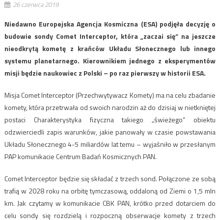
26 czerwca 2019
Niedawno Europejska Agencja Kosmiczna (ESA) podjęła decyzję o
budowie sondy Comet Interceptor, która „zaczai się” na jeszcze
nieodkrytą kometę z krańców Układu Słonecznego lub innego
systemu planetarnego. Kierownikiem jednego z eksperymentów
misji będzie naukowiec z Polski – po raz pierwszy w historii ESA.
Misja Comet Interceptor (Przechwytywacz Komety) ma na celu zbadanie
komety, która przetrwała od swoich narodzin aż do dzisiaj w nietkniętej
postaci Charakterystyka fizyczna takiego „świeżego” obiektu
odzwierciedli zapis warunków, jakie panowały w czasie powstawania
Układu Słonecznego 4-5 miliardów lat temu – wyjaśniło w przesłanym
PAP komunikacie Centrum Badań Kosmicznych PAN.
Comet Interceptor będzie się składać z trzech sond. Połączone ze sobą
trafią w 2028 roku na orbitę tymczasową, oddaloną od Ziemi o 1,5 mln
km. Jak czytamy w komunikacie CBK PAN, krótko przed dotarciem do
celu sondy się rozdzielą i rozpoczną obserwacje komety z trzech