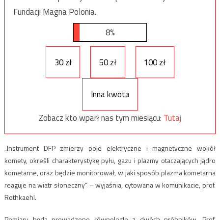
Fundacji Magna Polonia.
8%
30 zł
50 zł
100 zł
Inna kwota
Zobacz kto wparł nas tym miesiącu:
Tutaj
„Instrument DFP zmierzy pole elektryczne i magnetyczne wokół
komety, określi charakterystykę pyłu, gazu i plazmy otaczających jądro
kometarne, oraz będzie monitorował, w jaki sposób plazma kometarna
reaguje na wiatr słoneczny” – wyjaśnia, cytowana w komunikacie, prof.
Rothkaehl.
Pomiary będą prowadzone równolegle z dwóch próbników. Prof.