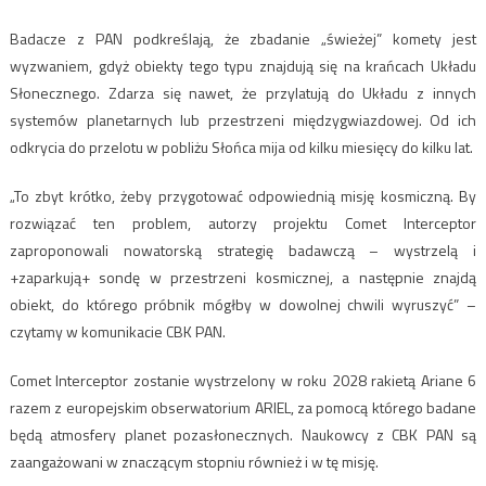
Badacze z PAN podkreślają, że zbadanie „świeżej” komety jest
wyzwaniem, gdyż obiekty tego typu znajdują się na krańcach Układu
Słonecznego. Zdarza się nawet, że przylatują do Układu z innych
systemów planetarnych lub przestrzeni międzygwiazdowej. Od ich
odkrycia do przelotu w pobliżu Słońca mija od kilku miesięcy do kilku lat.
„To zbyt krótko, żeby przygotować odpowiednią misję kosmiczną. By
rozwiązać ten problem, autorzy projektu Comet Interceptor
zaproponowali nowatorską strategię badawczą – wystrzelą i
+zaparkują+ sondę w przestrzeni kosmicznej, a następnie znajdą
obiekt, do którego próbnik mógłby w dowolnej chwili wyruszyć” –
czytamy w komunikacie CBK PAN.
Comet Interceptor zostanie wystrzelony w roku 2028 rakietą Ariane 6
razem z europejskim obserwatorium ARIEL, za pomocą którego badane
będą atmosfery planet pozasłonecznych. Naukowcy z CBK PAN są
zaangażowani w znaczącym stopniu również i w tę misję.