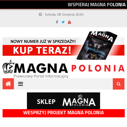
W
S
P
I
E
R
A
J
M
A
G
N
A
P
O
L
O
N
I
A
Sobota, 08 Sierpnia 2026
WESPRZYJ PROJEKT MAGNA POLONIA