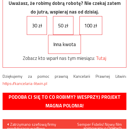
Uważasz, że robimy dobrą robotę? Nie czekaj zatem
do jutra, wspieraj nas od dzisiaj.
30 zł
50 zł
100 zł
Inna kwota
Zobacz kto wparł nas tym miesiącu:
Tutaj
Dziękujemy za pomoc prawną Kancelarii Prawnej Litwin:
https://kancelaria-litwin.pl
PODOBA CI SIĘ TO CO ROBIMY? WESPRZYJ PROJEKT
MAGNA POLONIA!
Nawigacja
Zatrzymano szefową firmy
Semper Fidelis! Nowy film
animowany o Orlętach
produkującej wadliwe