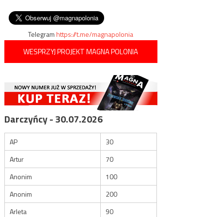
Lwowskich ukaże się już w
wpisu
szczepionki
2018 r.
Telegram
https://t.me/magnapolonia
WESPRZYJ PROJEKT MAGNA POLONIA
Darczyńcy - 30.07.2026
AP
30
Artur
70
Anonim
100
Anonim
200
Arleta
90