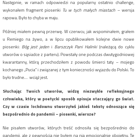
Następnie, w ramach odpowiedzi na popularny ostatnio challenge,
wykonałem fragment piosenki
Tu w tych małych miastach –
wersja
rapowa. Było to chyba w maju.
Później miałem pewną przerwę. W czerwcu, jak wspominałem, grałem
u Remiego na żywo, a w lipcu opublikowałem kolejne dwie nowe
piosenki:
Bóg jest jeden
i
Barszczyk Pani Halinki
(należącą do cyklu
utworów o sąsiadce z parteru). Powstały one podczas dwutygodniowej
kwarantanny, którą przechodziłem z powodu śmierci taty – mojego
kochanego „Pucia” i związanej z tym konieczności wyjazdu do Polski. To
było trudne… wciąż jest.
Słuchając Twoich utworów, widzę niezwykle refleksyjnego
człowieka, który w poetycki sposób opisuje otaczający go świat.
Czy w czasie lockdownu stworzyłeś jakieś teksty odnoszące się
bezpośrednio do pandemii – piosenki, wiersze?
Nie pisałem utworów, których treść odnosiła się bezpośrednio do
pandemii, ale z pewnością nie byłem na nią emocjonalnie obojętny. Te