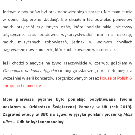
Jednym z powodów był brak odpowiedniego sprzętu. Nie mam studia
w domu, dopiero je „buduję”. Nie chciałem też powielać pomysłów
moich przyjaciół czy innych osób, które podjęły takie inicjatywy
artystyczne. Czas lockdownu wykorzystywałem m.in. na realizację
moich muzycznych zobowiązań, jednak w wolnych chwilach
nagrywałem nowe piosenki, które publikowałem w Internecie.
Jeśli chodzi o audycje na żywo, rzeczywiście w czerwcu gościłem w
Piosenkach na koniec tygodnia
u mojego „starszego brata” Remiego, a
wcześniej w serii koncertów zorganizowanych przez
House of Polish &
European Community
.
Moje pierwsze pytanie było poniekąd podyktowane Twoim
udziałem w Orkiestrze Świątecznej Pomocy w UK (rok 2019).
Zagrałeś wtedy w BBC na żywo, w języku polskim piosenkę
Moja
ulica…
Odbiór był fenomenalny!