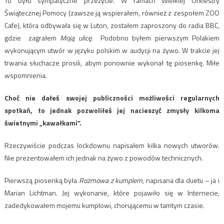
To było sympatyczne przeżycie. W ramach Wielkiej Orkiestry
Świątecznej Pomocy (zawsze ją wspierałem, również z zespołem ZOO
Cafe), która odbywała się w Luton, zostałem zaproszony do radia BBC,
gdzie zagrałem
Moją ulicę
. Podobno byłem pierwszym Polakiem
wykonującym utwór w języku polskim w audycji na żywo. W trakcie jej
trwania słuchacze prosili, abym ponownie wykonał tę piosenkę. Miłe
wspomnienia.
Choć nie dałeś swojej publiczności możliwości regularnych
spotkań, to jednak pozwoliłeś jej nacieszyć zmysły kilkoma
świetnymi „kawałkami”.
Rzeczywiście podczas lockdownu napisałem kilka nowych utworów.
Nie prezentowałem ich jednak na żywo z powodów technicznych.
Pierwszą piosenką była
Rozmowa z kumplem
, napisana dla duetu – ja i
Marian Lichtman. Jej wykonanie, które pojawiło się w Internecie,
zadedykowałem mojemu kumplowi, chorującemu w tamtym czasie.