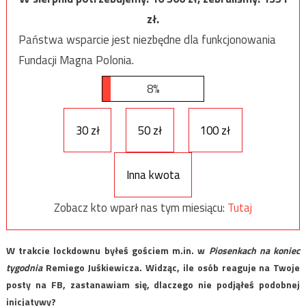
zł.
Państwa wsparcie jest niezbędne dla funkcjonowania
Fundacji Magna Polonia.
8%
30 zł
50 zł
100 zł
Inna kwota
Zobacz kto wparł nas tym miesiącu:
Tutaj
W trakcie lockdownu byłeś gościem m.in. w
Piosenkach na koniec
tygodnia
Remiego Juśkiewicza. Widząc, ile osób reaguje na Twoje
posty na FB, zastanawiam się, dlaczego nie podjąłeś podobnej
inicjatywy?