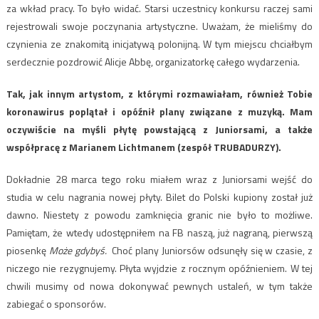
za wkład pracy. To było widać. Starsi uczestnicy konkursu raczej sami
rejestrowali swoje poczynania artystyczne. Uważam, że mieliśmy do
czynienia ze znakomitą inicjatywą polonijną. W tym miejscu chciałbym
serdecznie pozdrowić Alicje Abbę, organizatorkę całego wydarzenia.
Tak, jak innym artystom, z którymi rozmawiałam, również Tobie
koronawirus poplątał i opóźnił plany związane z muzyką. Mam
oczywiście na myśli płytę powstającą z Juniorsami, a także
współpracę z Marianem Lichtmanem (zespół TRUBADURZY).
Dokładnie 28 marca tego roku miałem wraz z Juniorsami wejść do
studia w celu nagrania nowej płyty. Bilet do Polski kupiony został już
dawno. Niestety z powodu zamknięcia granic nie było to możliwe.
Pamiętam, że wtedy udostępniłem na FB naszą, już nagraną, pierwszą
piosenkę
Może gdybyś.
Choć plany Juniorsów odsunęły się w czasie, z
niczego nie rezygnujemy. Płyta wyjdzie z rocznym opóźnieniem. W tej
chwili musimy od nowa dokonywać pewnych ustaleń, w tym także
zabiegać o sponsorów.