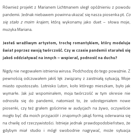
Również projekt z Marianem Lichtmanem uległ opóźnieniu z powodu
pandemii. Jednak niebawem powinna ukazać się nasza piosenka pt.
Co
się stało z moim krajem
, którą wykonamy jako duet – słowa moje,
muzyka Mariana.
Jesteś wrażliwym artystom, trochę romantykiem, który modeluje
świat poprzez swoją twórczość. Czy w czasie pandemii starałeś się
jakoś oddziaływać na innych – wspierać, podnosić na duchu?
Nigdy nie negowałem istnienia wirusa. Podchodzę do tego poważnie. Z
pewnością odczuwałem jakiś lęk związany z zaistniałą sytuacją. Moje
miasto opustoszało. Lotnisko Luton, koło którego mieszkam, było jak
wymarłe. Jak już wspominałem, moja twórczość w tym okresie nie
odnosiła się do pandemii, natomiast to, że udostępniałem nowe
piosenki, czy też grałem gościnnie w audycjach na żywo, oczywiście
mogło być dla moich przyjaciół i znajomych jakąś formą oderwania się
na chwilę od rzeczywistości. Istnieje jednak prawdopodobieństwo, że
gdybym miał studio i mógł swobodnie nagrywać, może sytuacja