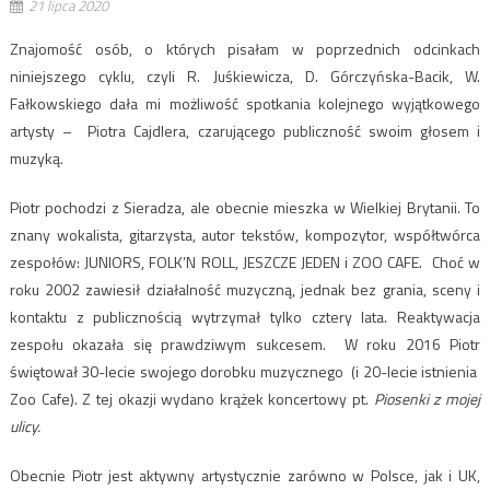
21 lipca 2020
Znajomość osób, o których pisałam w poprzednich odcinkach
niniejszego cyklu, czyli R. Juśkiewicza, D. Górczyńska-Bacik, W.
Fałkowskiego dała mi możliwość spotkania kolejnego wyjątkowego
artysty – Piotra Cajdlera, czarującego publiczność swoim głosem i
muzyką.
Piotr pochodzi z Sieradza, ale obecnie mieszka w Wielkiej Brytanii. To
znany wokalista, gitarzysta, autor tekstów, kompozytor, współtwórca
zespołów: JUNIORS, FOLK’N ROLL, JESZCZE JEDEN i ZOO CAFE. Choć w
roku 2002 zawiesił działalność muzyczną, jednak bez grania, sceny i
kontaktu z publicznością wytrzymał tylko cztery lata. Reaktywacja
zespołu okazała się prawdziwym sukcesem. W roku 2016 Piotr
świętował 30-lecie swojego dorobku muzycznego (i 20-lecie istnienia
Zoo Cafe). Z tej okazji wydano krążek koncertowy pt.
Piosenki z mojej
ulicy.
Obecnie Piotr jest aktywny artystycznie zarówno w Polsce, jak i UK,