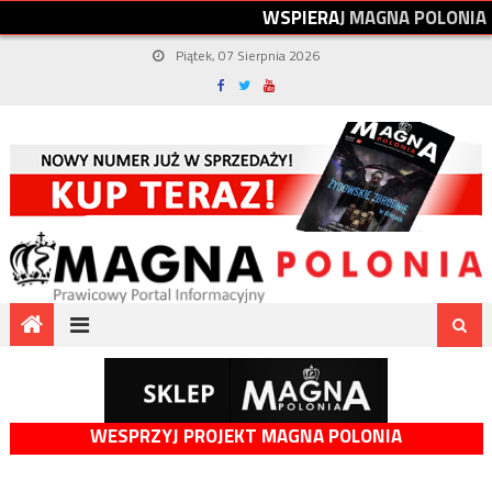
W
S
P
I
E
R
A
J
M
A
G
N
A
P
O
L
O
N
I
A
Piątek, 07 Sierpnia 2026
WESPRZYJ PROJEKT MAGNA POLONIA