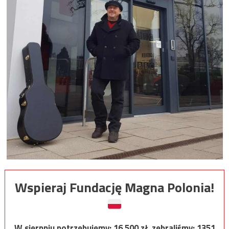
Wspieraj Fundację Magna Polonia!
W sierpniu potrzebujemy:
16 500
zł, zebraliśmy:
1351