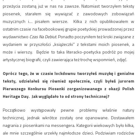
przeżycia zostaną już w nas na zawsze. Natomiast tworzyłem teksty
piosenek, starałem się wywiązać z zawodowych zobowiązań
muzycznych i… pisałem wiersze. Kilka z nich opublikowałem w
ostatnim czasie na facebookowej grupie poetyckiej prowadzonej przez
wydawnictwo
Czas Na Debiut
. Ponadto poczyniłem też kroki związane z
wydaniem w przyszłości „książeczki” z tekstami moich piosenek, a
może i wierszy. Będzie to taka literacko-poetycka podróż po mojej
artystycznej biografii, czyli zawierająca też trochę wspomnień, zdjęć.
Oprócz tego, że w czasie lockdownu tworzyłeś muzykę i genialne
teksty, udzielałeś się również społecznie, czyli byłeś jurorem
Pierwszego Konkursu Piosenki zorganizowanego z okazji Polish
Heritage Day. Jak wyglądało to od strony technicznej?
Początkowo występowały pewne problemy właśnie natury
technicznej, jednak wkrótce zostały one opanowane. Dostawałem
nagrania z piosenkami na messengera. Kategorii wiekowych było kilka,
ale mnie szczególnie urzekły najmłodsze dzieci. Podziwiam rodziców