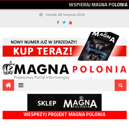
W
S
P
I
E
R
A
J
M
A
G
N
A
P
O
L
O
N
I
A
Sobota, 08 Sierpnia 2026
WESPRZYJ PROJEKT MAGNA POLONIA