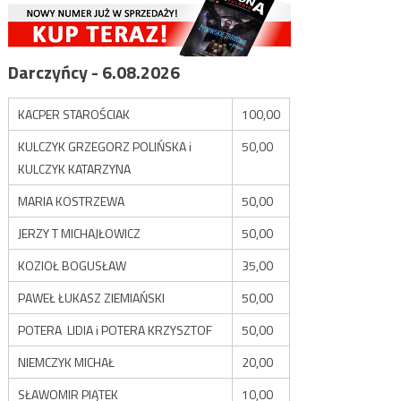
Darczyńcy - 6.08.2026
KACPER STAROŚCIAK
100,00
KULCZYK GRZEGORZ POLIŃSKA i
50,00
KULCZYK KATARZYNA
MARIA KOSTRZEWA
50,00
JERZY T MICHAJŁOWICZ
50,00
KOZIOŁ BOGUSŁAW
35,00
PAWEŁ ŁUKASZ ZIEMIAŃSKI
50,00
POTERA LIDIA i POTERA KRZYSZTOF
50,00
NIEMCZYK MICHAŁ
20,00
SŁAWOMIR PIĄTEK
10,00