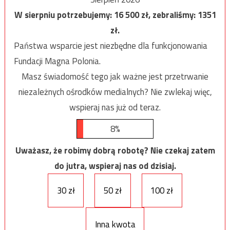
W sierpniu potrzebujemy:
16 500
zł, zebraliśmy:
1351
zł.
Państwa wsparcie jest niezbędne dla funkcjonowania
Fundacji Magna Polonia.
Masz świadomość tego jak ważne jest przetrwanie
niezależnych ośrodków medialnych? Nie zwlekaj więc,
wspieraj nas już od teraz.
8%
Uważasz, że robimy dobrą robotę? Nie czekaj zatem
do jutra, wspieraj nas od dzisiaj.
30 zł
50 zł
100 zł
Inna kwota