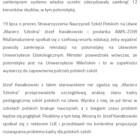
zamknięciem systemu władze uczelni zdecydowały zamknąć 12
kierunków studiów, w tym polonistykę.
19 lipca o prezes Stowarzyszenia Nauczycieli Szkół Polskich na Litwie
„Macierz Szkolna” Józef Kwiatkowski i posłanka AWPL-ZChR
RitaTamašunienė spotkali się z szefową resortu edukacji, żeby wyjaśnić
powody zamknięcia rekrutacji na polonistykę na Litewskim
Uniwersytecie Edukologicznym. Minister powiedziała wówczas, że
polonistyka jest na Uniwersytecie Wileńskim i to w zupełności
wystarczy do zapewnienia potrzeb polskich szkół.
Józef Kwiatkowski z takim stanowiskiem nie zgadza się. „Macierz
Szkolna” przeprowadziła szczegółową analizę stanu kadry
pedagogicznej szkół polskich na Litwie. Wynika z niej, że już teraz w
szkołach polskich brakuje nauczycieli, a z biegiem czasu problem
będzie się pogłębiał. Pisaliśmy o tym tutaj. Wiosną br. Józef Kwiatkowski
spotkał się z rektorem LUE i przedstawił mu konkretne propozycje
rozwiązania problemu kadry dla polskich szkół.