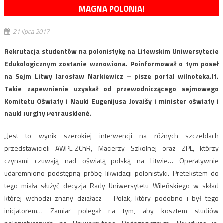
MAGNA POLONIA!
21 lipca 2017
Rekrutacja studentów na polonistykę na Litewskim Uniwersytecie
Edukologicznym zostanie wznowiona. Poinformował o tym poseł
na Sejm Litwy Jarosław Narkiewicz – pisze portal wilnoteka.lt.
Takie zapewnienie uzyskał od przewodniczącego sejmowego
Komitetu Oświaty i Nauki Eugenijusa Jovaišy i minister oświaty i
nauki Jurgity Petrauskienė.
„Jest to wynik szerokiej interwencji na różnych szczeblach
przedstawicieli AWPL-ZChR, Macierzy Szkolnej oraz ZPL, którzy
czynami czuwają nad oświatą polską na Litwie… Operatywnie
udaremniono podstępną próbę likwidacji polonistyki. Pretekstem do
tego miała służyć decyzja Rady Uniwersytetu Wileńskiego w skład
której wchodzi znany działacz – Polak, który podobno i był tego
inicjatorem… Zamiar polegał na tym, aby kosztem studiów
polonistycznych na Uniwersytecie Pedagogicznym, likwidując je,