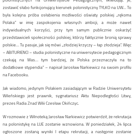
zostawić słabo funkcjonujący kierunek polonistyczny TYLKO na UW… To
była kolejna próba osłabienia możliwości oświaty polskiej „rękoma
Polaka” w imię zaspokojenia własnych ambicji, a może nawet
indywidualnych korzyści, przy tym samym publicznie oskarżyć
przedstawicieli społeczności polskiej, którzy faktycznie bronią sprawy
polskie… Tu pasuje, jak się mówi „złodziej krzyczy – łap złodzieja”. Więc
– ABITURIENCI – studia polonistyczne na uniwersytecie pedagogicznym
czekają na Was… tym bardziej, że Polska przeznaczyła na to
dodatkowe stypendia” – napisał Jarosław Narkiewicz na swoim profilu
na Facebooku.
Jak wiadomo, jedynym Polakiem zasiadającym w Radzie Uniwersytetu
Wileńskiego jest prawnik, sygnatariusz Aktu Niepodległości Litwy,
prezes Radia Znad Wilii Czesław Okińczyc.
W rozmowie z Wilnoteką Jarosław Narkiewicz potwierdził, że rekrutacja
na polonistykę na LUE zostanie wznowiona. W poniedziałek, 24 lipca
ogłoszone zostaną wyniki I etapu rekrutacji, a następnie zostanie