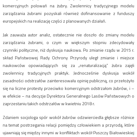
komercyjnych polowań na żubry. Zwolennicy tradycyjnego modelu
zarządzania żubrami pozyskali również dofinansowanie z funduszy
europejskich na realizację części z planowanych działań.
Jak zauważa autor analiz, ostatecznie nie doszło do zmiany modelu
zarządzania żubrami, o czym w większym stopniu zdecydowały
czynniki polityczne, niż dyskusja naukowa. Po zmianie rządu w 2015 r.
skład Państwowej Rady Ochrony Przyrody uległ zmianie i miejsce
naukowców opowiadających się za „renaturalizacją” żubra zajęli
zwolennicy tradycyjnych praktyk. Jednocześnie dyskusja wokół
zasadności odstrzałów zainteresowała opinię publiczną, co przełożyło
się na liczne protesty przeciwko komercyjnym odstrzałom żubrów, i –
w efekcie – na decyzje Dyrektora Generalnego Lasów Państwowych o
zaprzestaniu takich odstrzałów w kwietniu 2018 r.
Zdaniem socjologa spór wokół żubrów odzwierciedla głębsze różnice
na temat postrzegania relacji pomiędzy człowiekiem a przyrodą, które
ujawniają się między innymi w konfliktach wokół Puszczy Białowieskiej