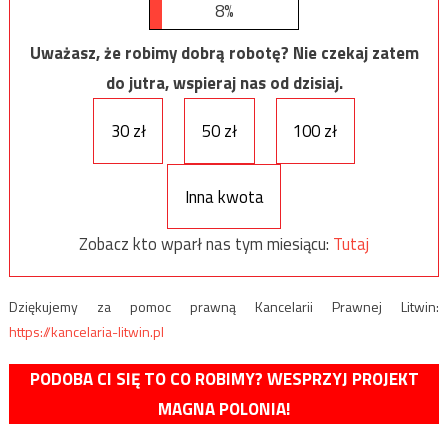
8%
Uważasz, że robimy dobrą robotę? Nie czekaj zatem
do jutra, wspieraj nas od dzisiaj.
30 zł
50 zł
100 zł
Inna kwota
Zobacz kto wparł nas tym miesiącu:
Tutaj
Dziękujemy za pomoc prawną Kancelarii Prawnej Litwin:
https://kancelaria-litwin.pl
PODOBA CI SIĘ TO CO ROBIMY? WESPRZYJ PROJEKT
MAGNA POLONIA!