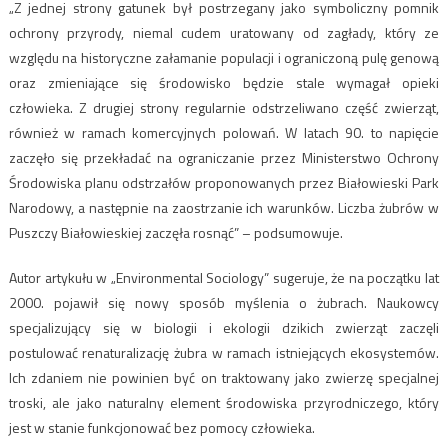
„Z jednej strony gatunek był postrzegany jako symboliczny pomnik
ochrony przyrody, niemal cudem uratowany od zagłady, który ze
względu na historyczne załamanie populacji i ograniczoną pulę genową
oraz zmieniające się środowisko będzie stale wymagał opieki
człowieka. Z drugiej strony regularnie odstrzeliwano część zwierząt,
również w ramach komercyjnych polowań. W latach 90. to napięcie
zaczęło się przekładać na ograniczanie przez Ministerstwo Ochrony
Środowiska planu odstrzałów proponowanych przez Białowieski Park
Narodowy, a następnie na zaostrzanie ich warunków. Liczba żubrów w
Puszczy Białowieskiej zaczęła rosnąć” – podsumowuje.
Autor artykułu w „Environmental Sociology” sugeruje, że na początku lat
2000. pojawił się nowy sposób myślenia o żubrach. Naukowcy
specjalizujący się w biologii i ekologii dzikich zwierząt zaczęli
postulować renaturalizację żubra w ramach istniejących ekosystemów.
Ich zdaniem nie powinien być on traktowany jako zwierzę specjalnej
troski, ale jako naturalny element środowiska przyrodniczego, który
jest w stanie funkcjonować bez pomocy człowieka.