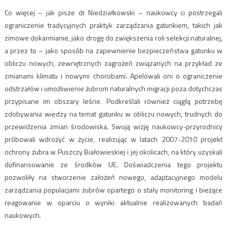
Co więcej – jak pisze dr Niedziałkowski – naukowcy ci postrzegali
ograniczenie tradycyjnych praktyk zarządzania gatunkiem, takich jak
zimowe dokarmianie, jako drogę do zwiększenia roli selekcji naturalnej,
a przez to – jako sposób na zapewnienie bezpieczeństwa gatunku w
obliczu nowych, zewnętrznych zagrożeń związanych na przykład ze
zmianami klimatu i nowymi chorobami. Apelowali oni o ograniczenie
odstrzałów i umożliwienie żubrom naturalnych migracji poza dotychczas
przypisane im obszary leśne. Podkreślali również ciągłą potrzebę
zdobywania wiedzy na temat gatunku w obliczu nowych, trudnych do
przewidzenia zmian środowiska. Swoją wizję naukowcy-przyrodnicy
próbowali wdrożyć w życie, realizując w latach 2007-2010 projekt
ochrony żubra w Puszczy Białowieskiej i jej okolicach, na który uzyskali
dofinansowanie ze środków UE. Doświadczenia tego projektu
pozwoliły na stworzenie założeń nowego, adaptacyjnego modelu
zarządzania populacjami żubrów opartego o stały monitoring i bieżące
reagowanie w oparciu o wyniki aktualnie realizowanych badań
naukowych.