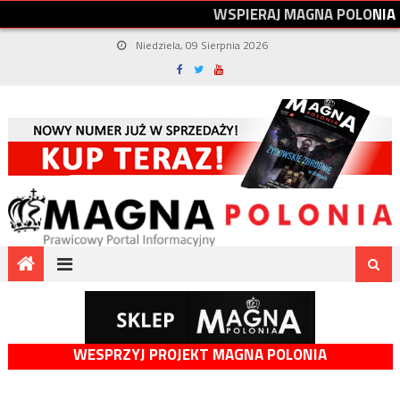
W
S
P
I
E
R
A
J
M
A
G
N
A
P
O
L
O
N
I
A
Niedziela, 09 Sierpnia 2026
WESPRZYJ PROJEKT MAGNA POLONIA