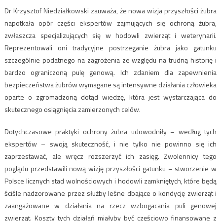
Dr Krzysztof Niedziałkowski zauważa, że nowa wizja przyszłości żubra
napotkała opór części ekspertów zajmujących się ochroną żubra,
zwłaszcza specjalizujących się w hodowli zwierząt i weterynarii.
Reprezentowali oni tradycyjne postrzeganie żubra jako gatunku
szczególnie podatnego na zagrożenia ze względu na trudną historię i
bardzo ograniczoną pulę genową. Ich zdaniem dla zapewnienia
bezpieczeństwa żubrów wymagane są intensywne działania człowieka
oparte o zgromadzoną dotąd wiedzę, która jest wystarczająca do
skutecznego osiągnięcia zamierzonych celów.
Dotychczasowe praktyki ochrony żubra udowodniły – według tych
ekspertów – swoją skuteczność, i nie tylko nie powinno się ich
zaprzestawać, ale wręcz rozszerzyć ich zasięg. Zwolennicy tego
poglądu przedstawili nową wizję przyszłości gatunku – stworzenie w
Polsce licznych stad wolnościowych i hodowli zamkniętych, które będą
ściśle nadzorowane przez służby leśne dbające o kondycję zwierząt i
zaangażowane w działania na rzecz wzbogacania puli genowej
zwierząt. Koszty tych działań miałyby być częściowo finansowane z