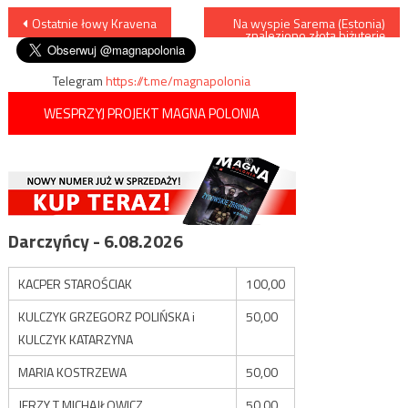
Nawigacja
Ostatnie łowy Kravena
Na wyspie Sarema (Estonia)
znaleziono złotą biżuterię
sprzed 1700 lat
wpisu
Telegram
https://t.me/magnapolonia
WESPRZYJ PROJEKT MAGNA POLONIA
Darczyńcy - 6.08.2026
KACPER STAROŚCIAK
100,00
KULCZYK GRZEGORZ POLIŃSKA i
50,00
KULCZYK KATARZYNA
MARIA KOSTRZEWA
50,00
JERZY T MICHAJŁOWICZ
50,00