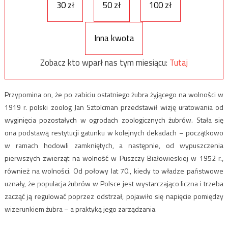
30 zł
50 zł
100 zł
Inna kwota
Zobacz kto wparł nas tym miesiącu:
Tutaj
Przypomina on, że po zabiciu ostatniego żubra żyjącego na wolności w
1919 r. polski zoolog Jan Sztolcman przedstawił wizję uratowania od
wyginięcia pozostałych w ogrodach zoologicznych żubrów. Stała się
ona podstawą restytucji gatunku w kolejnych dekadach – początkowo
w ramach hodowli zamkniętych, a następnie, od wypuszczenia
pierwszych zwierząt na wolność w Puszczy Białowieskiej w 1952 r.,
również na wolności. Od połowy lat 70., kiedy to władze państwowe
uznały, że populacja żubrów w Polsce jest wystarczająco liczna i trzeba
zacząć ją regulować poprzez odstrzał, pojawiło się napięcie pomiędzy
wizerunkiem żubra – a praktyką jego zarządzania.