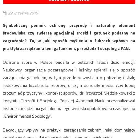
29 września 2019
Symboliczny pomnik ochrony przyrody i naturalny element
środowiska czy zwierzę specjalnej troski i gatunek podatny na
zagrożenia? To, w jaki sposób myślenia o żubrach wpływa na
praktyki zarządzania tym gatunkiem, prześledził socjolog z PAN.
Ochrona żubra w Polsce budziła w ostatnich latach dużo emocji.
Naukowcy, organizacje pozarządowe i leśnicy spierali się o sposób
zarządzania gatunkiem, w tym przede wszystkim o potrzebę i skalę
redukowania liczebności żubrów, o czym donosiły media. Aby lepiej
zrozumieć przyczyny i kontekst sporów, dr Krzysztof Niedziałkowski z
Instytutu Filozofii i Socjologii Polskiej Akademii Nauk przeanalizował
historię zarządzania gatunkiem. Jego wnioski opublikowało czasopismo
„Environmental Sociology”.
Decydujący wpływ na praktyki zarządzania żubrami miał dominujący
sposób myślenia ludzi o tym gatunku – dowodzi naukowiec.