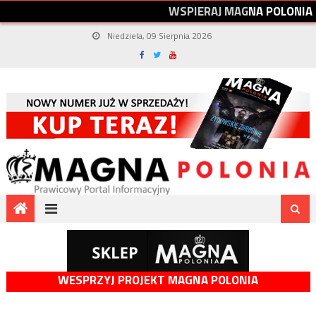
W
S
P
I
E
R
A
J
M
A
G
N
A
P
O
L
O
N
I
A
Niedziela, 09 Sierpnia 2026
WESPRZYJ PROJEKT MAGNA POLONIA