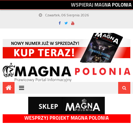
W
S
P
I
E
R
A
J
M
A
G
N
A
P
O
L
O
N
I
A
Czwartek, 06 Sierpnia 2026
WESPRZYJ PROJEKT MAGNA POLONIA