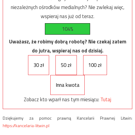
niezależnych ośrodków medialnych? Nie zwlekaj więc,
wspieraj nas już od teraz.
104%
Uważasz, że robimy dobrą robotę? Nie czekaj zatem
do jutra, wspieraj nas od dzisiaj.
30 zł
50 zł
100 zł
Inna kwota
Zobacz kto wparł nas tym miesiącu:
Tutaj
Dziękujemy za pomoc prawną Kancelarii Prawnej Litwin:
https://kancelaria-litwin.pl