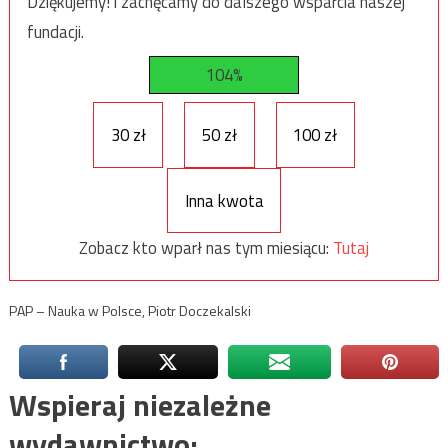
Dziękujemy! i zachęcamy do dalszego wsparcia naszej
fundacji.
104%
30 zł
50 zł
100 zł
Inna kwota
Zobacz kto wparł nas tym miesiącu:
Tutaj
PAP – Nauka w Polsce, Piotr Doczekalski
Wspieraj niezależne
wydawnictwo: