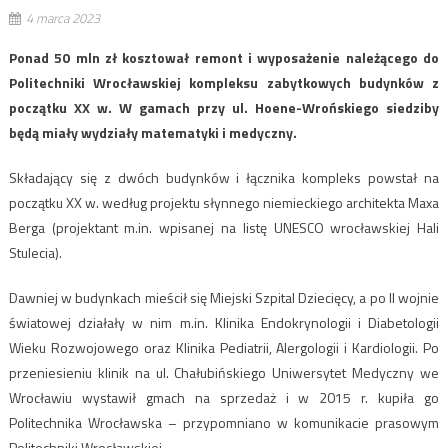
4 marca 2023
Ponad 50 mln zł kosztował remont i wyposażenie należącego do
Politechniki Wrocławskiej kompleksu zabytkowych budynków z
początku XX w. W gamach przy ul. Hoene-Wrońskiego siedziby
będą miały wydziały matematyki i medyczny.
Składający się z dwóch budynków i łącznika kompleks powstał na
początku XX w. według projektu słynnego niemieckiego architekta Maxa
Berga (projektant m.in. wpisanej na listę UNESCO wrocławskiej Hali
Stulecia).
Dawniej w budynkach mieścił się Miejski Szpital Dziecięcy, a po II wojnie
światowej działały w nim m.in. Klinika Endokrynologii i Diabetologii
Wieku Rozwojowego oraz Klinika Pediatrii, Alergologii i Kardiologii. Po
przeniesieniu klinik na ul. Chałubińskiego Uniwersytet Medyczny we
Wrocławiu wystawił gmach na sprzedaż i w 2015 r. kupiła go
Politechnika Wrocławska – przypomniano w komunikacie prasowym
Politechniki Wrocławskiej.