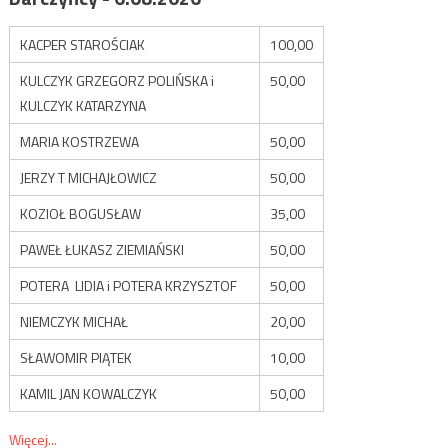
KACPER STAROŚCIAK
100,00
KULCZYK GRZEGORZ POLIŃSKA i
50,00
KULCZYK KATARZYNA
MARIA KOSTRZEWA
50,00
JERZY T MICHAJŁOWICZ
50,00
KOZIOŁ BOGUSŁAW
35,00
PAWEŁ ŁUKASZ ZIEMIAŃSKI
50,00
POTERA LIDIA i POTERA KRZYSZTOF
50,00
NIEMCZYK MICHAŁ
20,00
SŁAWOMIR PIĄTEK
10,00
KAMIL JAN KOWALCZYK
50,00
Więcej...