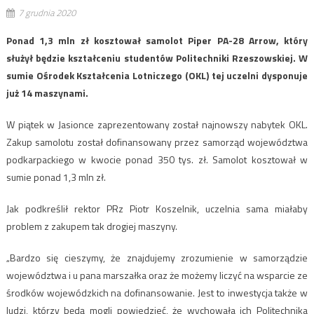
7 grudnia 2020
Ponad 1,3 mln zł kosztował samolot Piper PA-28 Arrow, który
służył będzie kształceniu studentów Politechniki Rzeszowskiej. W
sumie Ośrodek Kształcenia Lotniczego (OKL) tej uczelni dysponuje
już 14 maszynami.
W piątek w Jasionce zaprezentowany został najnowszy nabytek OKL.
Zakup samolotu został dofinansowany przez samorząd województwa
podkarpackiego w kwocie ponad 350 tys. zł. Samolot kosztował w
sumie ponad 1,3 mln zł.
Jak podkreślił rektor PRz Piotr Koszelnik, uczelnia sama miałaby
problem z zakupem tak drogiej maszyny.
„Bardzo się cieszymy, że znajdujemy zrozumienie w samorządzie
województwa i u pana marszałka oraz że możemy liczyć na wsparcie ze
środków wojewódzkich na dofinansowanie. Jest to inwestycja także w
ludzi, którzy będą mogli powiedzieć, że wychowała ich Politechnika