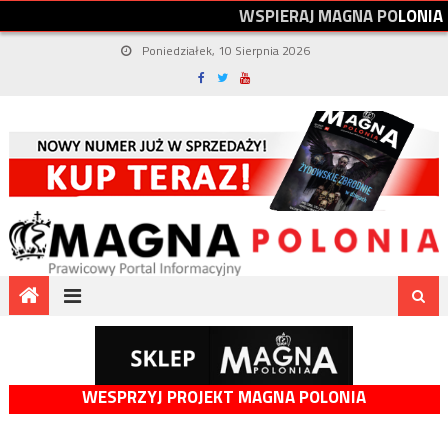
W
S
P
I
E
R
A
J
M
A
G
N
A
P
O
L
O
N
I
A
Poniedziałek, 10 Sierpnia 2026
WESPRZYJ PROJEKT MAGNA POLONIA