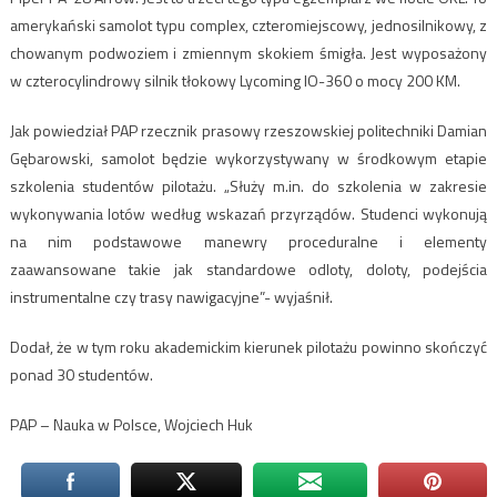
amerykański samolot typu complex, czteromiejscowy, jednosilnikowy, z
chowanym podwoziem i zmiennym skokiem śmigła. Jest wyposażony
w czterocylindrowy silnik tłokowy Lycoming IO-360 o mocy 200 KM.
Jak powiedział PAP rzecznik prasowy rzeszowskiej politechniki Damian
Gębarowski, samolot będzie wykorzystywany w środkowym etapie
szkolenia studentów pilotażu. „Służy m.in. do szkolenia w zakresie
wykonywania lotów według wskazań przyrządów. Studenci wykonują
na nim podstawowe manewry proceduralne i elementy
zaawansowane takie jak standardowe odloty, doloty, podejścia
instrumentalne czy trasy nawigacyjne”- wyjaśnił.
Dodał, że w tym roku akademickim kierunek pilotażu powinno skończyć
ponad 30 studentów.
PAP – Nauka w Polsce, Wojciech Huk