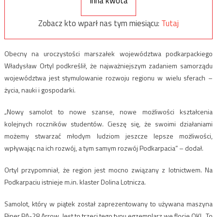
Inna kwota
Zobacz kto wparł nas tym miesiącu:
Tutaj
Obecny na uroczystości marszałek województwa podkarpackiego
Władysław Ortyl podkreślił, że najważniejszym zadaniem samorządu
województwa jest stymulowanie rozwoju regionu w wielu sferach –
życia, nauki i gospodarki.
„Nowy samolot to nowe szanse, nowe możliwości kształcenia
kolejnych roczników studentów. Cieszę się, że swoimi działaniami
możemy stwarzać młodym ludziom jeszcze lepsze możliwości,
wpływając na ich rozwój, a tym samym rozwój Podkarpacia” – dodał.
Ortyl przypomniał, że region jest mocno związany z lotnictwem. Na
Podkarpaciu istnieje m.in. klaster Dolina Lotnicza.
Samolot, który w piątek został zaprezentowany to używana maszyna
Piper PA-28 Arrow. Jest to trzeci tego typu egzemplarz we flocie OKL. To