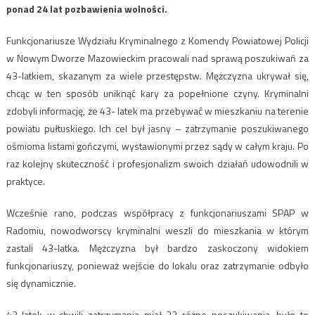
ponad 24 lat pozbawienia wolności.
Funkcjonariusze Wydziału Kryminalnego z Komendy Powiatowej Policji
w Nowym Dworze Mazowieckim pracowali nad sprawą poszukiwań za
43-latkiem, skazanym za wiele przestępstw. Mężczyzna ukrywał się,
chcąc w ten sposób uniknąć kary za popełnione czyny. Kryminalni
zdobyli informację, że 43- latek ma przebywać w mieszkaniu na terenie
powiatu pułtuskiego. Ich cel był jasny – zatrzymanie poszukiwanego
ośmioma listami gończymi, wystawionymi przez sądy w całym kraju. Po
raz kolejny skuteczność i profesjonalizm swoich działań udowodnili w
praktyce.
Wcześnie rano, podczas współpracy z funkcjonariuszami SPAP w
Radomiu, nowodworscy kryminalni weszli do mieszkania w którym
zastali 43-latka. Mężczyzna był bardzo zaskoczony widokiem
funkcjonariuszy, ponieważ wejście do lokalu oraz zatrzymanie odbyło
się dynamicznie.
43-latek w chwili zatrzymania miał 23 różne poszukiwania, było to