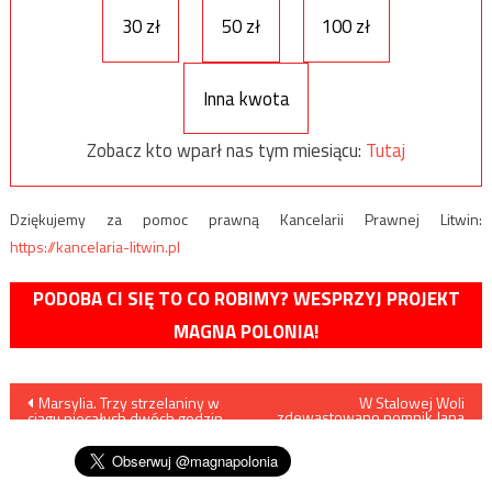
30 zł
50 zł
100 zł
Inna kwota
Zobacz kto wparł nas tym miesiącu:
Tutaj
Dziękujemy za pomoc prawną Kancelarii Prawnej Litwin:
https://kancelaria-litwin.pl
PODOBA CI SIĘ TO CO ROBIMY? WESPRZYJ PROJEKT
MAGNA POLONIA!
Nawigacja
Marsylia. Trzy strzelaniny w
W Stalowej Woli
zdewastowano pomnik Jana
ciągu niecałych dwóch godzin.
Pawła II
wpisu
Trzy osoby nie żyją