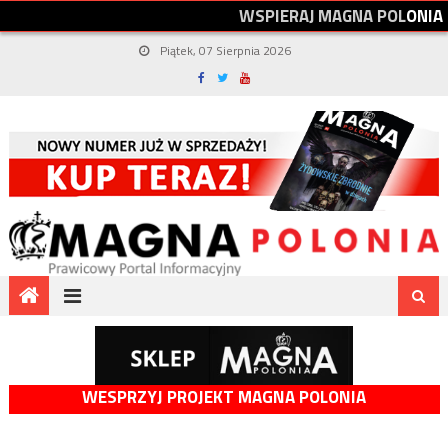
W
S
P
I
E
R
A
J
M
A
G
N
A
P
O
L
O
N
I
A
Piątek, 07 Sierpnia 2026
WESPRZYJ PROJEKT MAGNA POLONIA