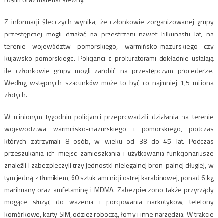
Z informacji śledczych wynika, że członkowie zorganizowanej grupy
przestępczej mogli działać na przestrzeni nawet kilkunastu lat, na
terenie województw pomorskiego, warmińsko-mazurskiego czy
kujawsko-pomorskiego. Policjanci z prokuratorami dokładnie ustalają
ile członkowie grupy mogli zarobić na przestępczym procederze.
Według wstępnych szacunków może to być co najmniej 1,5 miliona
złotych.
W minionym tygodniu policjanci przeprowadzili działania na terenie
województwa warmińsko-mazurskiego i pomorskiego, podczas
których zatrzymali 8 osób, w wieku od 38 do 45 lat. Podczas
przeszukania ich miejsc zamieszkania i użytkowania funkcjonariusze
znaleźli i zabezpieczyli trzy jednostki nielegalnej broni palnej długiej, w
tym jedną z tłumikiem, 60 sztuk amunicji ostrej karabinowej, ponad 6 kg
marihuany oraz amfetaminę i MDMA. Zabezpieczono także przyrządy
mogące służyć do ważenia i porcjowania narkotyków, telefony
komórkowe, karty SIM, odzież roboczą, łomy i inne narzędzia. W trakcie