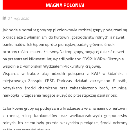
MAGNA POLONIA!
21 maja 2020
Jak podaje portal regiony.tvp.pl członkowie rozbitej grupy podejrzani są
o kradzieże z włamaniami do hurtowni, gospodarstw rolnych, a nawet
bankomatów. Ich łupem oprócz pieniędzy, padały głównie środki
ochrony roślin i materiał siewny. Na trop grupy, mogącej działać nawet
na przestrzeni kilkunastu lat, wpadli policjanci CBŚP i KWP w Olsztynie
wspólnie z Pomorskim Wydziałem Prokuratury Krajowej.
Wsparcia w trakcie akcji udzielili policjanci z KWP w Gdańsku i
miejscowego Zarządu CBŚP. Podczas działań zatrzymano 8 osób,
odzyskano środki chemiczne oraz zabezpieczono broń, amunicję,
narkotyki i urządzenia mogące służyć do przestępczej działalności.
Członkowie grupy są podejrzani o kradzieże z włamaniami do hurtowni
z chemią rolną, bankomatów oraz wielkoareałowych gospodarstw
rolnych. Ich celem były przede wszystkim pieniądze, środki ochrony
roślin oraz materiał siewny.