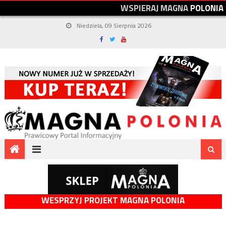
W
S
P
I
E
R
A
J
M
A
G
N
A
P
O
L
O
N
I
A
Niedziela, 09 Sierpnia 2026
WESPRZYJ PROJEKT MAGNA POLONIA