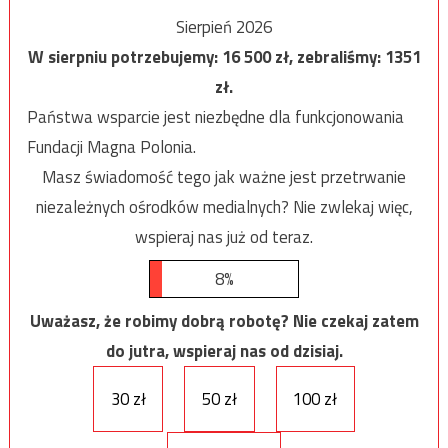
Sierpień 2026
W sierpniu potrzebujemy:
16 500
zł, zebraliśmy:
1351
zł.
Państwa wsparcie jest niezbędne dla funkcjonowania
Fundacji Magna Polonia.
Masz świadomość tego jak ważne jest przetrwanie
niezależnych ośrodków medialnych? Nie zwlekaj więc,
wspieraj nas już od teraz.
8%
Uważasz, że robimy dobrą robotę? Nie czekaj zatem
do jutra, wspieraj nas od dzisiaj.
30 zł
50 zł
100 zł