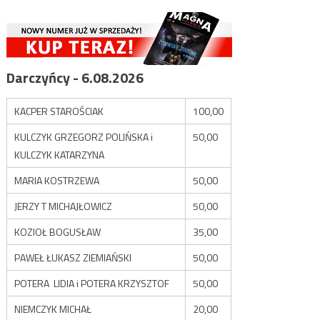
Darczyńcy - 6.08.2026
KACPER STAROŚCIAK
100,00
KULCZYK GRZEGORZ POLIŃSKA i
50,00
KULCZYK KATARZYNA
MARIA KOSTRZEWA
50,00
JERZY T MICHAJŁOWICZ
50,00
KOZIOŁ BOGUSŁAW
35,00
PAWEŁ ŁUKASZ ZIEMIAŃSKI
50,00
POTERA LIDIA i POTERA KRZYSZTOF
50,00
NIEMCZYK MICHAŁ
20,00