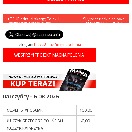
Nawigacja
TSUE odrzuci skargę Polski i
Siły protureckie celowo
wstrzymały natarcie w
Węgier dot. pracowników
Trypolisie, by umożliwić
wpisu
delegowanych?
Rosjanom wycofanie się?
Telegram
https://t.me/magnapolonia
WESPRZYJ PROJEKT MAGNA POLONIA
Darczyńcy - 6.08.2026
KACPER STAROŚCIAK
100,00
KULCZYK GRZEGORZ POLIŃSKA i
50,00
KULCZYK KATARZYNA