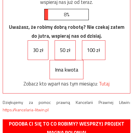
wspieraj nas już od teraz.
8%
Uważasz, że robimy dobrą robotę? Nie czekaj zatem
do jutra, wspieraj nas od dzisiaj.
30 zł
50 zł
100 zł
Inna kwota
Zobacz kto wparł nas tym miesiącu:
Tutaj
Dziękujemy za pomoc prawną Kancelarii Prawnej Litwin:
https://kancelaria-litwin.pl
PODOBA CI SIĘ TO CO ROBIMY? WESPRZYJ PROJEKT
MAGNA POLONIA!