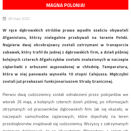
MAGNA POLONIA!
28 maja 2020
W ręce dąbrowskich stróżów prawa wpadło sześciu obywateli
Afganistanu, którzy nielegalnie przebywali na terenie Polski.
Najpierw dwaj obcokrajowcy zostali zatrzymani w transporcie
zabawek, który trafił do jednej z dąbrowskich firm, a dzień później
kolejnych czterech Afgańczyków zostało znalezionych w naczepie
ciężarówki z arbuzami wyposażonej w chłodnię. Temperatura,
która w niej panowała wynosiła 10 stopni Celsjusza. Mężczyźni
zostali już przekazani funkcjonariuszom Straży Granicznej.
Pierwsi dwaj cudzoziemcy zostali odnalezieni przez policjantów we
wtorek 26 maja, a kolejnych czterech dzień później, po informacjach
otrzymanych od pracowników dąbrowskich firm. Jak się okazało, w
naczepach samochodów ciężarowych, które dojechały na teren
przedsiębiorstw znajdowali się cudzoziemcy. Wszyscy z zatrzymanych
mężczyzn deklarowali, że są obywatelami Afganistanu, a celem ich