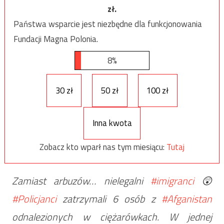
zł.
Państwa wsparcie jest niezbędne dla funkcjonowania
Fundacji Magna Polonia.
8%
30 zł
50 zł
100 zł
Inna kwota
Zobacz kto wparł nas tym miesiącu:
Tutaj
Zamiast arbuzów… nielegalni
#imigranci
😲
#Policjanci
zatrzymali 6 osób z
#Afganistan
odnalezionych w ciężarówkach. W jednej