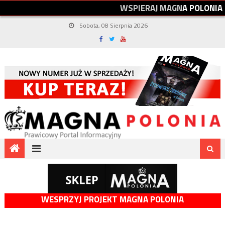
W
S
P
I
E
R
A
J
M
A
G
N
A
P
O
L
O
N
I
A
Sobota, 08 Sierpnia 2026
WESPRZYJ PROJEKT MAGNA POLONIA