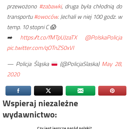
przewożono
#zabawki
, druga była chłodnią do
transportu
#owoców
. Jechali w niej 100 godz. w
temp. 10 stopni C 😱
➡️
https://t.co/fMTpUJzaTX
@PolskaPolicja
pic.twitter.com/qOTnZS0xVI
— Policja Śląska
(@PolicjaSlaska)
May 28,
2020
Wspieraj niezależne
wydawnictwo:
Czy jest jeszcze naród polski?