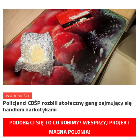
WIADOMOŚCI
Policjanci CBŚP rozbili stołeczny gang zajmujący się
handlem narkotykami
PODOBA CI SIĘ TO CO ROBIMY? WESPRZYJ PROJEKT
MAGNA POLONIA!