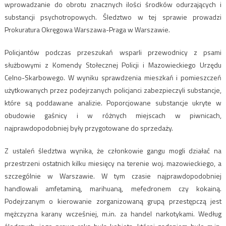
wprowadzanie do obrotu znacznych ilości środków odurzających i
substancji psychotropowych. Śledztwo w tej sprawie prowadzi
Prokuratura Okręgowa Warszawa-Praga w Warszawie.
Policjantów podczas przeszukań wsparli przewodnicy z psami
służbowymi z Komendy Stołecznej Policji i Mazowieckiego Urzędu
Celno-Skarbowego. W wyniku sprawdzenia mieszkań i pomieszczeń
użytkowanych przez podejrzanych policjanci zabezpieczyli substancje,
które są poddawane analizie. Poporcjowane substancje ukryte w
obudowie gaśnicy i w różnych miejscach w piwnicach,
najprawdopodobniej były przygotowane do sprzedaży.
Z ustaleń śledztwa wynika, że członkowie gangu mogli działać na
przestrzeni ostatnich kilku miesięcy na terenie woj. mazowieckiego, a
szczególnie w Warszawie. W tym czasie najprawdopodobniej
handlowali amfetaminą, marihuaną, mefedronem czy kokainą.
Podejrzanym o kierowanie zorganizowaną grupą przestępczą jest
mężczyzna karany wcześniej, m.in. za handel narkotykami. Według