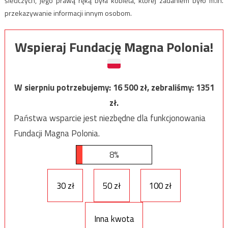
śledczych, jego prawą ręką była kobieta, której zadaniem było m.in.
przekazywanie informacji innym osobom.
Wspieraj Fundację Magna Polonia!
W sierpniu potrzebujemy:
16 500
zł, zebraliśmy:
1351
zł.
Państwa wsparcie jest niezbędne dla funkcjonowania
Fundacji Magna Polonia.
8%
30 zł
50 zł
100 zł
Inna kwota