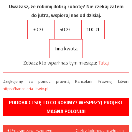
Uważasz, że robimy dobrą robotę? Nie czekaj zatem
do jutra, wspieraj nas od dzisiaj.
30 zł
50 zł
100 zł
Inna kwota
Zobacz kto wparł nas tym miesiącu:
Tutaj
Dziękujemy za pomoc prawną Kancelarii Prawnej Litwin:
https://kancelaria-litwin.pl
PODOBA CI SIĘ TO CO ROBIMY? WESPRZYJ PROJEKT
MAGNA POLONIA!
Nawigacja
Program zawieszonego
Olek z kolorowymi włosami