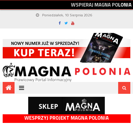
W
S
P
I
E
R
A
J
M
A
G
N
A
P
O
L
O
N
I
A
Poniedziałek, 10 Sierpnia 2026
WESPRZYJ PROJEKT MAGNA POLONIA