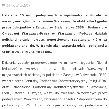
24 września 2021
Ustalenie 10 osób podejrzanych o wprowadzanie do obrotu
narkotyków, głównie na terenie Warszawy, to efekt kilku tygodni
pracy policjantów z Zarządu w Białymstoku CBŚP i Prokuratury
Okręgowej Warszawa-Praga w Warszawie. Podczas działań
policjanci przejęli ukryte, poporcjowane substancje, które są
poddawane analizie. W trakcie akcji wsparcia udzieli policjanci z
CPKP „BOA”, SPKP, KSP oraz KAS.
Działania zostały przeprowadzone w minionym tygodniu. Niemal
jednocześnie, wcześnie rano w kilku miejscach Warszawy i
miejscowościach ościennych, policjanci z Zarządu w Białymstoku CBŚP,
wsparci przez Centralny Pododdział Kontrterrorystyczny Policji „BOA”
oraz Samodzielne Pododdziały Kontrterrorystyczne z Wrocławia,
Łodzi, Katowic i Olsztyna, weszli do mieszkań zajmowanych przez
podejrzanych. Wówczas to, zatrzymano 8 osób i 2 doprowadzono do
prokuratury z AŚ lub ZK. Zatrzymane osoby są podejrzane o