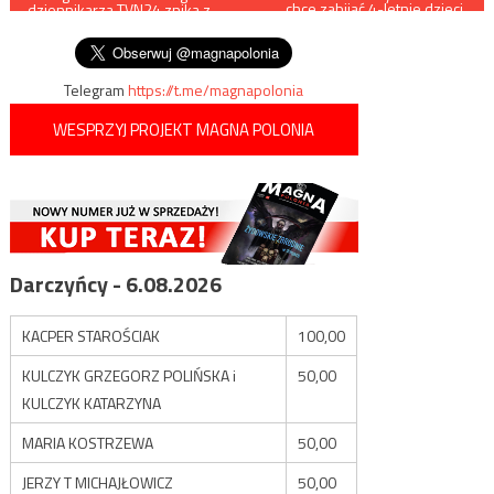
chce zabijać 4-letnie dzieci.
dziennikarza TVN24 znika z
Mama jest oficerem policji
wpisu
ramówki
Telegram
https://t.me/magnapolonia
WESPRZYJ PROJEKT MAGNA POLONIA
Darczyńcy - 6.08.2026
KACPER STAROŚCIAK
100,00
KULCZYK GRZEGORZ POLIŃSKA i
50,00
KULCZYK KATARZYNA
MARIA KOSTRZEWA
50,00
JERZY T MICHAJŁOWICZ
50,00