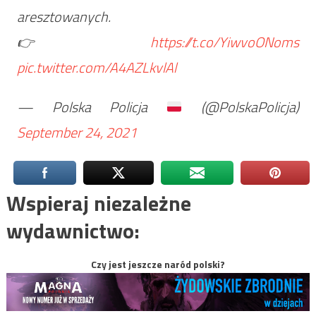
aresztowanych.
👉
https://t.co/YiwvoONoms
pic.twitter.com/A4AZLkvlAl
— Polska Policja
(@PolskaPolicja)
September 24, 2021
Wspieraj niezależne
wydawnictwo:
Czy jest jeszcze naród polski?