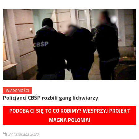
WIADOMOŚCI
Policjanci CBŚP rozbili gang lichwiarzy
PODOBA CI SIĘ TO CO ROBIMY? WESPRZYJ PROJEKT
MAGNA POLONIA!
27 listopada 2020