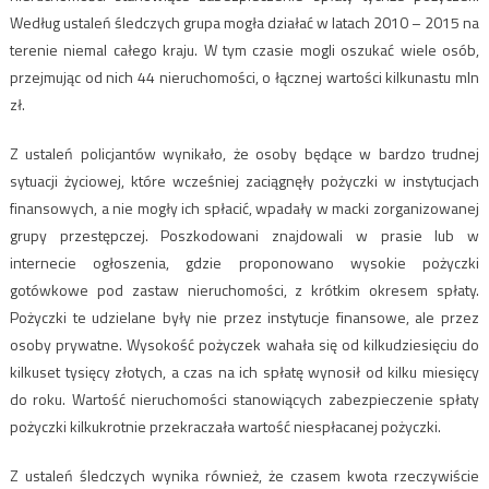
Według ustaleń śledczych grupa mogła działać w latach 2010 – 2015 na
terenie niemal całego kraju. W tym czasie mogli oszukać wiele osób,
przejmując od nich 44 nieruchomości, o łącznej wartości kilkunastu mln
zł.
Z ustaleń policjantów wynikało, że osoby będące w bardzo trudnej
sytuacji życiowej, które wcześniej zaciągnęły pożyczki w instytucjach
finansowych, a nie mogły ich spłacić, wpadały w macki zorganizowanej
grupy przestępczej. Poszkodowani znajdowali w prasie lub w
internecie ogłoszenia, gdzie proponowano wysokie pożyczki
gotówkowe pod zastaw nieruchomości, z krótkim okresem spłaty.
Pożyczki te udzielane były nie przez instytucje finansowe, ale przez
osoby prywatne. Wysokość pożyczek wahała się od kilkudziesięciu do
kilkuset tysięcy złotych, a czas na ich spłatę wynosił od kilku miesięcy
do roku. Wartość nieruchomości stanowiących zabezpieczenie spłaty
pożyczki kilkukrotnie przekraczała wartość niespłacanej pożyczki.
Z ustaleń śledczych wynika również, że czasem kwota rzeczywiście