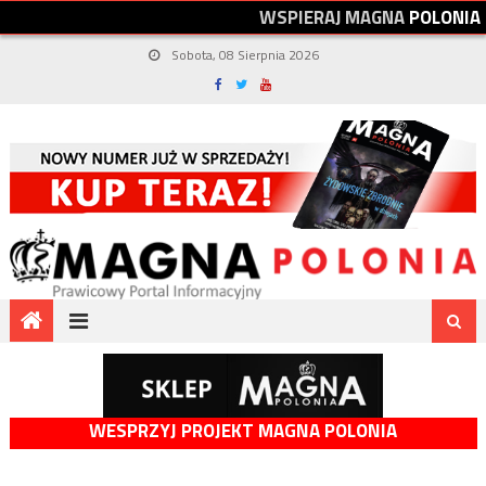
W
S
P
I
E
R
A
J
M
A
G
N
A
P
O
L
O
N
I
A
Sobota, 08 Sierpnia 2026
WESPRZYJ PROJEKT MAGNA POLONIA