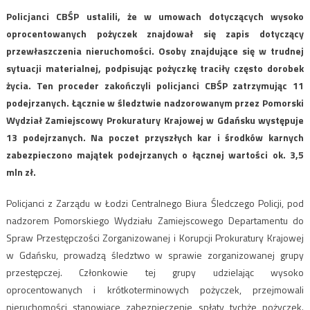
Policjanci CBŚP ustalili, że w umowach dotyczących wysoko
oprocentowanych pożyczek znajdował się zapis dotyczący
przewłaszczenia nieruchomości. Osoby znajdujące się w trudnej
sytuacji materialnej, podpisując pożyczkę traciły często dorobek
życia. Ten proceder zakończyli policjanci CBŚP zatrzymując 11
podejrzanych. Łącznie w śledztwie nadzorowanym przez Pomorski
Wydział Zamiejscowy Prokuratury Krajowej w Gdańsku występuje
13 podejrzanych. Na poczet przyszłych kar i środków karnych
zabezpieczono majątek podejrzanych o łącznej wartości ok. 3,5
mln zł.
Policjanci z Zarządu w Łodzi Centralnego Biura Śledczego Policji, pod
nadzorem Pomorskiego Wydziału Zamiejscowego Departamentu do
Spraw Przestępczości Zorganizowanej i Korupcji Prokuratury Krajowej
w Gdańsku, prowadzą śledztwo w sprawie zorganizowanej grupy
przestępczej. Członkowie tej grupy udzielając wysoko
oprocentowanych i krótkoterminowych pożyczek, przejmowali
nieruchomości stanowiące zabezpieczenie spłaty tychże pożyczek.