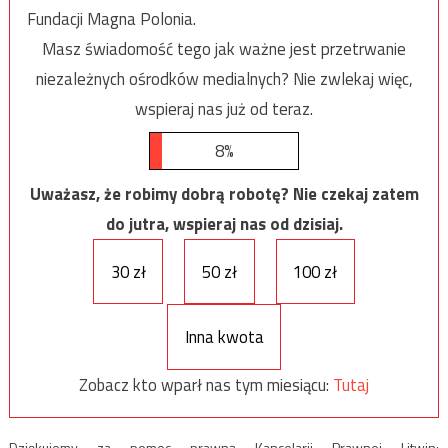
Fundacji Magna Polonia.
Masz świadomość tego jak ważne jest przetrwanie
niezależnych ośrodków medialnych? Nie zwlekaj więc,
wspieraj nas już od teraz.
8%
Uważasz, że robimy dobrą robotę? Nie czekaj zatem
do jutra, wspieraj nas od dzisiaj.
30 zł
50 zł
100 zł
Inna kwota
Zobacz kto wparł nas tym miesiącu:
Tutaj
Dziękujemy za pomoc prawną Kancelarii Prawnej Litwin: