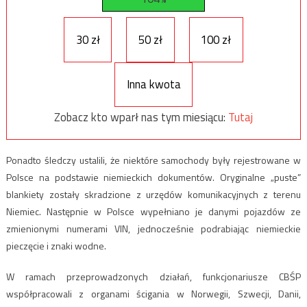
30 zł
50 zł
100 zł
Inna kwota
Zobacz kto wparł nas tym miesiącu:
Tutaj
Ponadto śledczy ustalili, że niektóre samochody były rejestrowane w
Polsce na podstawie niemieckich dokumentów. Oryginalne „puste”
blankiety zostały skradzione z urzędów komunikacyjnych z terenu
Niemiec. Następnie w Polsce wypełniano je danymi pojazdów ze
zmienionymi numerami VIN, jednocześnie podrabiając niemieckie
pieczęcie i znaki wodne.
W ramach przeprowadzonych działań, funkcjonariusze CBŚP
współpracowali z organami ścigania w Norwegii, Szwecji, Danii,