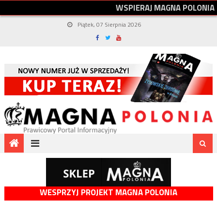
W
S
P
I
E
R
A
J
M
A
G
N
A
P
O
L
O
N
I
A
Piątek, 07 Sierpnia 2026
WESPRZYJ PROJEKT MAGNA POLONIA