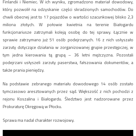
Finlandii i Niemiec. W ich wyniku, zgromadzono materiał dowodowy,
który pozwolił na odzyskanie części skradzionych samochodów. Do
chwili obecnej jest to 17 pojazdów o wartości szacunkowej blisko 2,3
miliona złotych. W połowie kwietnia na terenie Białogardu
funkcjonariusze zatrzymali koleją osobę do tej sprawy. Łącznie w
sprawie zatrzymano już 51 osób podejrzanych. 16 z nich usłyszało
zarzuty dotyczące działania w zorganizowanej grupie przestępczej, w
tym jedna kierowania tą grupą – 36 letni mężczyzna. Pozostali
podejrzani usłyszeli zarzuty paserstwa, fałszowania dokumentów, a
także prania pieniędzy.
Na podstawie zebranego materiału dowodowego 14 osób zostało
tymczasowo aresztowanych przez sąd. Większość z nich pochodzi z
rejonu Koszalina i Białogardu. Śledztwo jest nadzorowane przez
Prokuraturę Okręgową w Płocku.
Sprawa ma nadal charakter rozwojowy.
Odtwarzacz