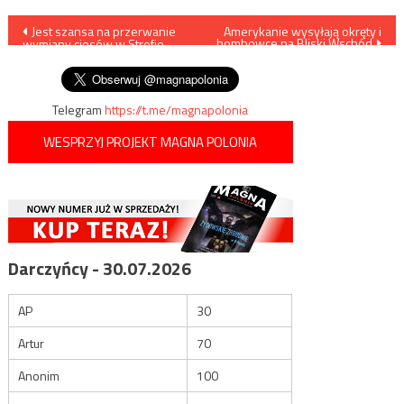
Nawigacja
Jest szansa na przerwanie
Amerykanie wysyłają okręty i
bombowce na Bliski Wschód
wymiany ciosów w Strefie
wpisu
Gazy
Telegram
https://t.me/magnapolonia
WESPRZYJ PROJEKT MAGNA POLONIA
Darczyńcy - 30.07.2026
AP
30
Artur
70
Anonim
100