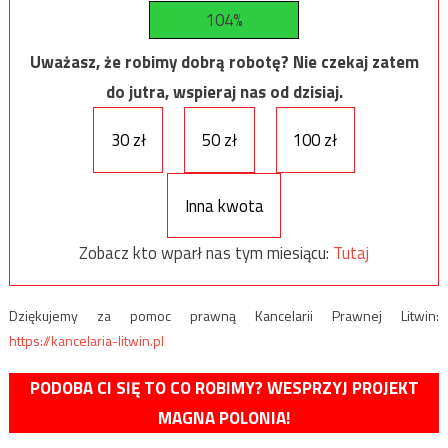
104%
Uważasz, że robimy dobrą robotę? Nie czekaj zatem
do jutra, wspieraj nas od dzisiaj.
30 zł
50 zł
100 zł
Inna kwota
Zobacz kto wparł nas tym miesiącu:
Tutaj
Dziękujemy za pomoc prawną Kancelarii Prawnej Litwin:
https://kancelaria-litwin.pl
PODOBA CI SIĘ TO CO ROBIMY? WESPRZYJ PROJEKT
MAGNA POLONIA!