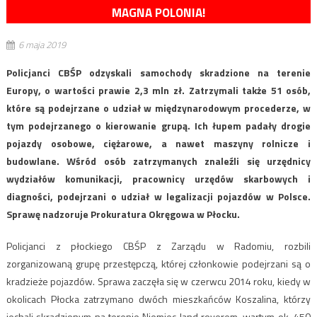
MAGNA POLONIA!
6 maja 2019
Policjanci CBŚP odzyskali samochody skradzione na terenie
Europy, o wartości prawie 2,3 mln zł. Zatrzymali także 51 osób,
które są podejrzane o udział w międzynarodowym procederze, w
tym podejrzanego o kierowanie grupą. Ich łupem padały drogie
pojazdy osobowe, ciężarowe, a nawet maszyny rolnicze i
budowlane. Wśród osób zatrzymanych znaleźli się urzędnicy
wydziałów komunikacji, pracownicy urzędów skarbowych i
diagności, podejrzani o udział w legalizacji pojazdów w Polsce.
Sprawę nadzoruje Prokuratura Okręgowa w Płocku.
Policjanci z płockiego CBŚP z Zarządu w Radomiu, rozbili
zorganizowaną grupę przestępczą, której członkowie podejrzani są o
kradzieże pojazdów. Sprawa zaczęła się w czerwcu 2014 roku, kiedy w
okolicach Płocka zatrzymano dwóch mieszkańców Koszalina, którzy
jechali skradzionym na terenie Niemiec land roverem, wartym ok. 450