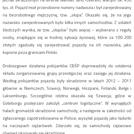
tys. zł. Pojazd miał przerobione numery nadwozia i był zarejestrowany
na bezrobotnego mężczyznę, tzw. „słupa”. Okazało się, że na jego
nazwisko zarejestrowanych było kilka innych samochodów. Z ustaleń
śledczych wynika, że tzw. „słupów” było więcej – wybierano z reguły
osoby, znajdujące się w trudnej sytuacji życiowej, które za 100-200
złotych zgadzały się zarejestrować pojazdy na ich nazwiska, jako
kupione poza granicami Polski.
Drobiazgowe działania policjantów CBŚP doprowadziły do ustalenia
składu zorganizowanej grupy przestępczej oraz zasięgu jej działania.
Według policjantów pojazdy były skradzione w latach 2012 – 2017
głównie w Niemczech, Szwecji, Norwegii, Hiszpanii, Finlandii, Belgii i
Luksemburgu. Szczególnie istotna okazała się Szwecja, gdzie w
Göteborgu podejrzani założyli „centrum logistyczne”. W wynajętych
halach gromadzili ukradzione samochody, a następnie w zależności od
zgłaszanego zapotrzebowania w Polsce, wysyłali pojazdy jako ładunki
na naczepach ciężarówek. Zdarzało się, że samochody ciężarowe
również okazywały się skradzione.