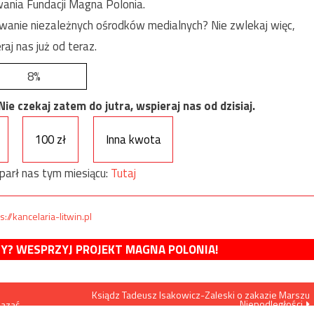
ania Fundacji Magna Polonia.
anie niezależnych ośrodków medialnych? Nie zwlekaj więc,
raj nas już od teraz.
8%
e czekaj zatem do jutra, wspieraj nas od dzisiaj.
100 zł
Inna kwota
parł nas tym miesiącu:
Tutaj
s://kancelaria-litwin.pl
MY? WESPRZYJ PROJEKT MAGNA POLONIA!
Ksiądz Tadeusz Isakowicz-Zaleski o zakazie Marszu
Niepodległości
kazać