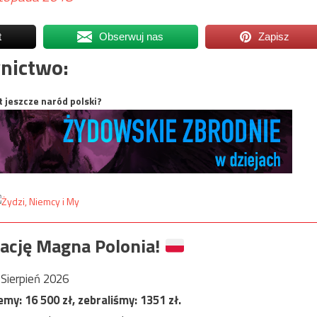
t
Obserwuj nas
Zapisz
nictwo:
t jeszcze naród polski?
ację Magna Polonia!
Sierpień 2026
jemy:
16 500
zł, zebraliśmy:
1351
zł.