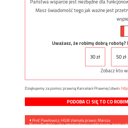
Państwa wsparcie jest niezbędne dla funkcjonow
Masz świadomość tego jak ważne jest przetrw
wspie
Uważasz, że robimy dobrą robotę? Ni
30 zł
50 zł
Zobacz kto w
Dziękujemy za pomoc prawną Kancelarii Prawnej Litwin:
http
PODOBA CI SIĘ TO CO ROBI
Nawigacja
Prof. Pawłowicz: HGW złamała prawo: Marszu
Niepodległości, jako zgromadzenia cyklicznego, może za
tylko wojewoda