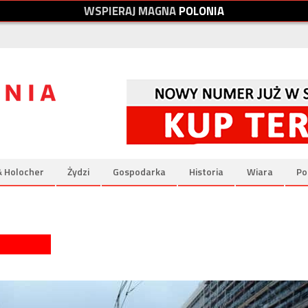
W
S
P
I
E
R
A
J
M
A
G
N
A
P
O
L
O
N
I
A
& Holocher
Żydzi
Gospodarka
Historia
Wiara
Po