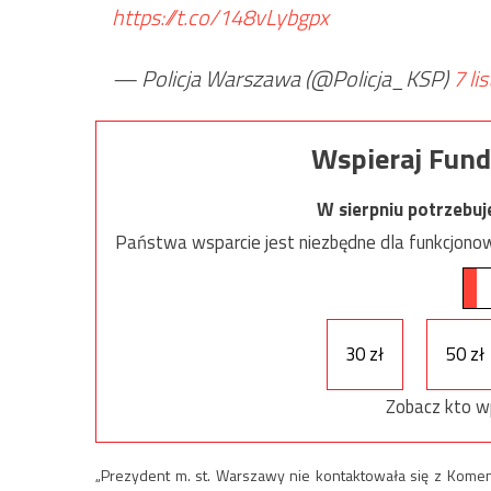
https://t.co/148vLybgpx
— Policja Warszawa (@Policja_KSP)
7 li
Wspieraj Fund
W sierpniu potrzebu
Państwa wsparcie jest niezbędne dla funkcjonow
30 zł
50 zł
Zobacz kto w
„Prezydent m. st. Warszawy nie kontaktowała się z Komen