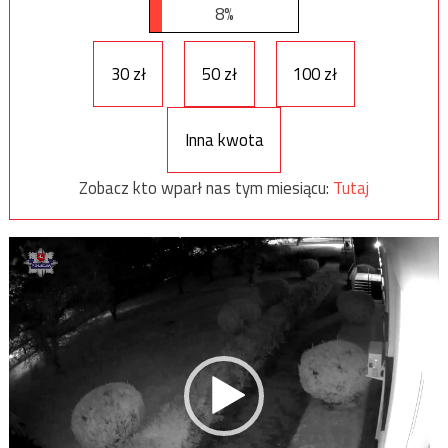
8%
30 zł
50 zł
100 zł
Inna kwota
Zobacz kto wparł nas tym miesiącu:
Tutaj
Odtwarzacz
video