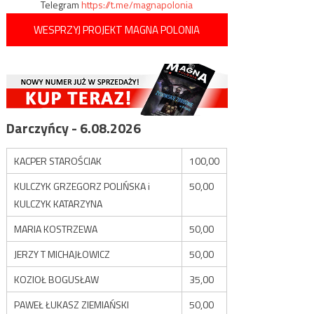
Telegram
https://t.me/magnapolonia
WESPRZYJ PROJEKT MAGNA POLONIA
Darczyńcy - 6.08.2026
KACPER STAROŚCIAK
100,00
KULCZYK GRZEGORZ POLIŃSKA i
50,00
KULCZYK KATARZYNA
MARIA KOSTRZEWA
50,00
JERZY T MICHAJŁOWICZ
50,00
KOZIOŁ BOGUSŁAW
35,00
PAWEŁ ŁUKASZ ZIEMIAŃSKI
50,00