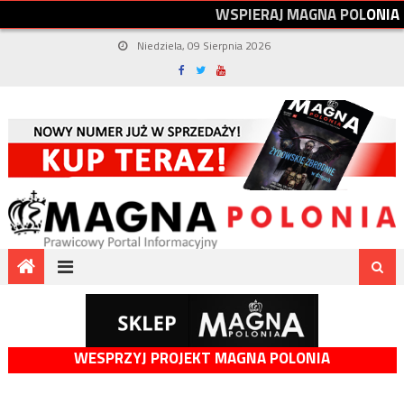
W
S
P
I
E
R
A
J
M
A
G
N
A
P
O
L
O
N
I
A
Niedziela, 09 Sierpnia 2026
WESPRZYJ PROJEKT MAGNA POLONIA