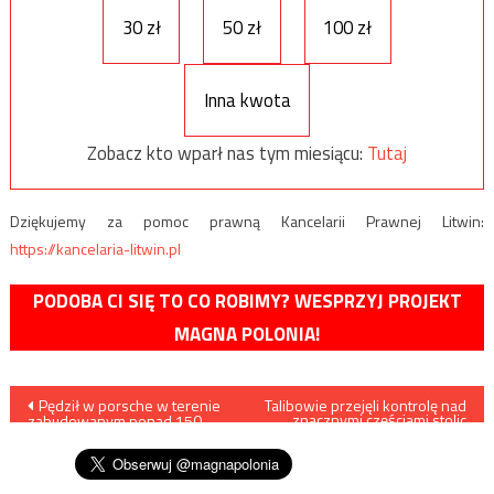
30 zł
50 zł
100 zł
Inna kwota
Zobacz kto wparł nas tym miesiącu:
Tutaj
Dziękujemy za pomoc prawną Kancelarii Prawnej Litwin:
https://kancelaria-litwin.pl
PODOBA CI SIĘ TO CO ROBIMY? WESPRZYJ PROJEKT
MAGNA POLONIA!
Nawigacja
Pędził w porsche w terenie
Talibowie przejęli kontrolę nad
znacznymi częściami stolic
zabudowanym ponad 150
prowincji Zabol i Nimroz
wpisu
km/h /film/