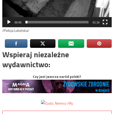
00:00
01:16
/Policja Lubelska/
Wspieraj niezależne
wydawnictwo:
Czy jest jeszcze naród polski?