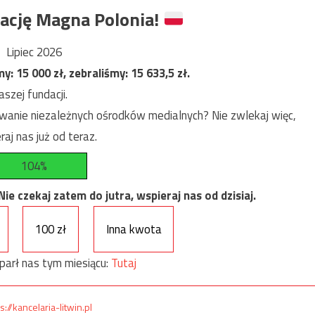
ację Magna Polonia!
Lipiec 2026
my:
15 000
zł, zebraliśmy:
15 633,5
zł.
szej fundacji.
anie niezależnych ośrodków medialnych? Nie zwlekaj więc,
raj nas już od teraz.
104%
e czekaj zatem do jutra, wspieraj nas od dzisiaj.
100 zł
Inna kwota
parł nas tym miesiącu:
Tutaj
s://kancelaria-litwin.pl