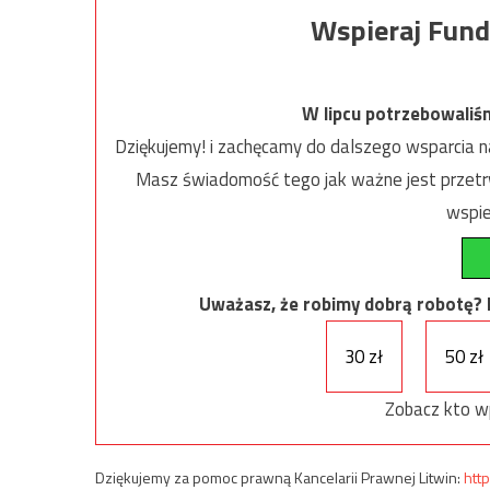
Wspieraj Fund
W lipcu potrzebowaliś
Dziękujemy! i zachęcamy do dalszego wsparcia na
Masz świadomość tego jak ważne jest przetrw
wspie
Uważasz, że robimy dobrą robotę? Ni
30 zł
50 zł
Zobacz kto w
Dziękujemy za pomoc prawną Kancelarii Prawnej Litwin:
http