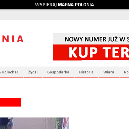
W
S
P
I
E
R
A
J
M
A
G
N
A
P
O
L
O
N
I
A
& Holocher
Żydzi
Gospodarka
Historia
Wiara
Po