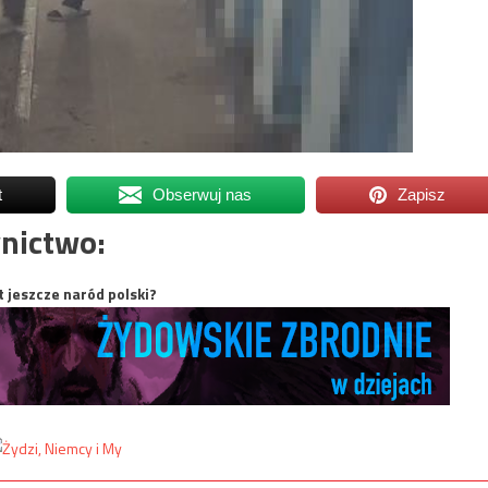
t
Obserwuj nas
Zapisz
nictwo:
t jeszcze naród polski?