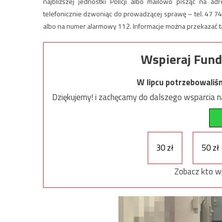
najbliższej jednostki Policji albo mailowo pisząc na ad
telefonicznie dzwoniąc do prowadzącej sprawę – tel. 47 
albo na numer alarmowy 112. Informacje można przekazać t
Wspieraj Fund
W lipcu potrzebowaliś
Dziękujemy! i zachęcamy do dalszego wsparcia na
30 zł
50 zł
Zobacz kto w