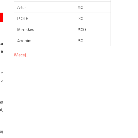
Artur
50
PIOTR
30
Mirosław
500
Anonim
50
ku
je
Więcej...
ie
 z
as
t,
ej