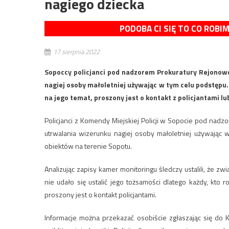
nagiego dziecka
PODOBA CI SIĘ TO CO ROBI
17 sierpnia 2022
Sopoccy policjanci pod nadzorem Prokuratury Rejonow
nagiej osoby małoletniej używając w tym celu podstępu.
na jego temat, proszony jest o kontakt z policjantami lu
Policjanci z Komendy Miejskiej Policji w Sopocie pod na
utrwalania wizerunku nagiej osoby małoletniej używając
obiektów na terenie Sopotu.
Analizując zapisy kamer monitoringu śledczy ustalili, że 
nie udało się ustalić jego tożsamości dlatego każdy, kto
proszony jest o kontakt policjantami.
Informacje można przekazać osobiście zgłaszając się do K