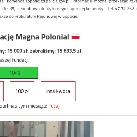
res:
komenda.sopot@gd.policja.gov.pl
. Informacje można przekazać tak
74 263 35, całodobowo do dyżurnego sopockiej komendy – tel. 47 74 262 
akże do Prokuratury Rejonowej w Sopocie.
ację Magna Polonia!
my:
15 000
zł, zebraliśmy:
15 633,5
zł.
szej fundacji.
104%
100 zł
Inna kwota
parł nas tym miesiącu:
Tutaj