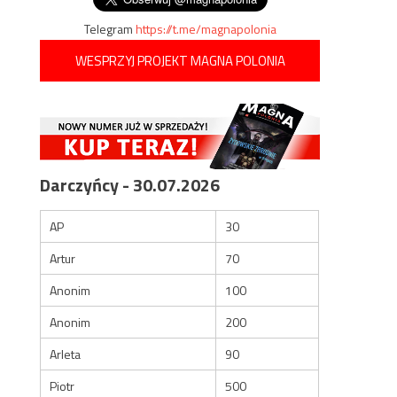
Telegram
https://t.me/magnapolonia
WESPRZYJ PROJEKT MAGNA POLONIA
Darczyńcy - 30.07.2026
AP
30
Artur
70
Anonim
100
Anonim
200
Arleta
90
Piotr
500