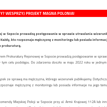
MY? WESPRZYJ PROJEKT MAGNA POLONIA!
ej w Sopocie prowadzą postępowanie w sprawie utrwalania wizerun
 Każdy, kto rozpoznaje mężczyznę z monitoringu lub posiada informac
b prokuraturą.
dzorem Prokuratury Rejonowej w Sopocie prowadzą postępowanie w spraw
 w tym celu podstępu. Do zdarzenia doszło w maju 2022 roku w jednym
związek ze sprawą ma mężczyzna, którego wizerunek publikujemy. Dotychcz
 rozpoznaje mężczyznę z monitoringu lub posiada informacje na jego tema
omendy Miejskiej Policji w Sopocie przy ul. Armii Krajowej 112A lub inn