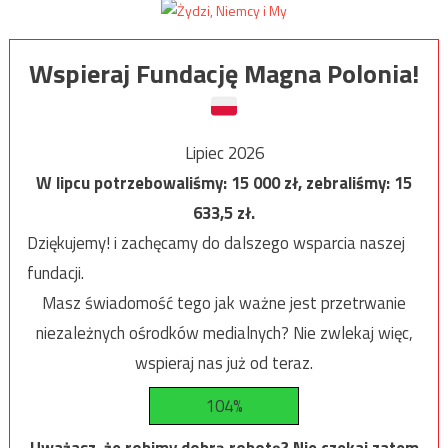
Wspieraj Fundację Magna Polonia!
Lipiec 2026
W lipcu potrzebowaliśmy:
15 000
zł, zebraliśmy:
15
633,5
zł.
Dziękujemy! i zachęcamy do dalszego wsparcia naszej
fundacji.
Masz świadomość tego jak ważne jest przetrwanie
niezależnych ośrodków medialnych? Nie zwlekaj więc,
wspieraj nas już od teraz.
104%
Uważasz, że robimy dobrą robotę? Nie czekaj zatem