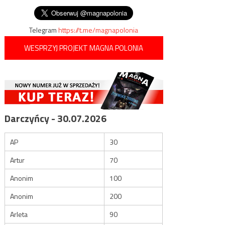
wpisu
Telegram
https://t.me/magnapolonia
WESPRZYJ PROJEKT MAGNA POLONIA
Darczyńcy - 30.07.2026
AP
30
Artur
70
Anonim
100
Anonim
200
Arleta
90