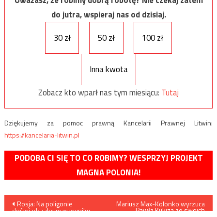
do jutra, wspieraj nas od dzisiaj.
30 zł
50 zł
100 zł
Inna kwota
Zobacz kto wparł nas tym miesiącu:
Tutaj
Dziękujemy za pomoc prawną Kancelarii Prawnej Litwin:
https://kancelaria-litwin.pl
PODOBA CI SIĘ TO CO ROBIMY? WESPRZYJ PROJEKT
MAGNA POLONIA!
Nawigacja
Rosja: Na poligonie
Mariusz Max-Kolonko wyrzuca
Pawła Kukiza ze swoich
doświadczalnym w wyniku
szeregów
eksplozji zginęły dwie osoby