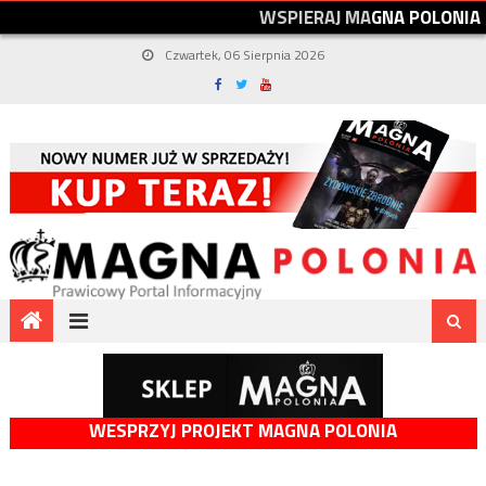
W
S
P
I
E
R
A
J
M
A
G
N
A
P
O
L
O
N
I
A
Czwartek, 06 Sierpnia 2026
WESPRZYJ PROJEKT MAGNA POLONIA