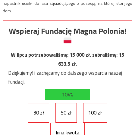
napastnik uciekł do lasu sąsiadującego z posesją, na której stoi jego
dom.
Wspieraj Fundację Magna Polonia!
W lipcu potrzebowaliśmy:
15 000
zł, zebraliśmy:
15
633,5
zł.
Dziękujemy! i zachęcamy do dalszego wsparcia naszej
fundacji.
104%
30 zł
50 zł
100 zł
Inna kwota