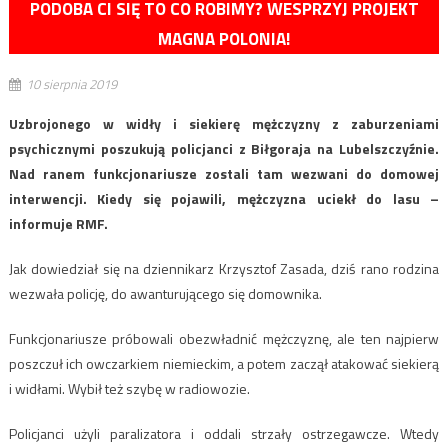
PODOBA CI SIĘ TO CO ROBIMY? WESPRZYJ PROJEKT
MAGNA POLONIA!
10 sierpnia 2019
Uzbrojonego w widły i siekierę mężczyzny z zaburzeniami
psychicznymi poszukują policjanci z Biłgoraja na Lubelszczyźnie.
Nad ranem funkcjonariusze zostali tam wezwani do domowej
interwencji. Kiedy się pojawili, mężczyzna uciekł do lasu –
informuje RMF.
Jak dowiedział się na dziennikarz Krzysztof Zasada, dziś rano rodzina
wezwała policję, do awanturującego się domownika.
Funkcjonariusze próbowali obezwładnić mężczyznę, ale ten najpierw
poszczuł ich owczarkiem niemieckim, a potem zaczął atakować siekierą
i widłami. Wybił też szybę w radiowozie.
Policjanci użyli paralizatora i oddali strzały ostrzegawcze. Wtedy