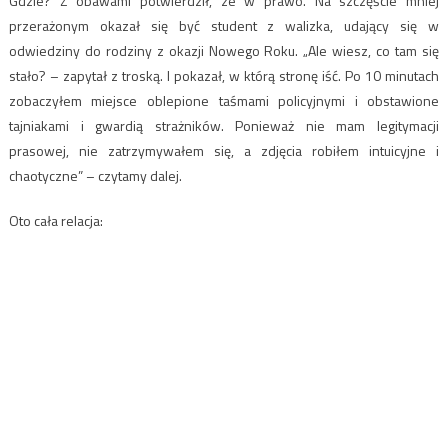
Gdzie? Z obawami potwierdził, ze w prawo. Na szczęście mniej
przerażonym okazał się być student z walizka, udający się w
odwiedziny do rodziny z okazji Nowego Roku. „Ale wiesz, co tam się
stało? – zapytał z troską. I pokazał, w którą stronę iść. Po 10 minutach
zobaczyłem miejsce oblepione taśmami policyjnymi i obstawione
tajniakami i gwardią strażników. Ponieważ nie mam legitymacji
prasowej, nie zatrzymywałem się, a zdjęcia robiłem intuicyjne i
chaotyczne” – czytamy dalej.
Oto cała relacja: