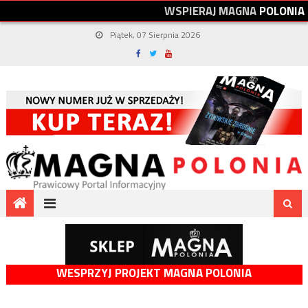
W
S
P
I
E
R
A
J
M
A
G
N
A
P
O
L
O
N
I
A
Piątek, 07 Sierpnia 2026
WESPRZYJ PROJEKT MAGNA POLONIA