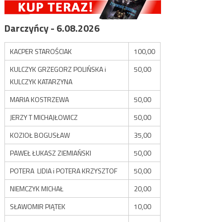
Darczyńcy - 6.08.2026
KACPER STAROŚCIAK
100,00
KULCZYK GRZEGORZ POLIŃSKA i
50,00
KULCZYK KATARZYNA
MARIA KOSTRZEWA
50,00
JERZY T MICHAJŁOWICZ
50,00
KOZIOŁ BOGUSŁAW
35,00
PAWEŁ ŁUKASZ ZIEMIAŃSKI
50,00
POTERA LIDIA i POTERA KRZYSZTOF
50,00
NIEMCZYK MICHAŁ
20,00
SŁAWOMIR PIĄTEK
10,00