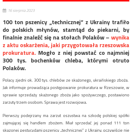
16 sierpnia 2023
100 ton pszenicy „technicznej” z Ukrainy trafiło
do polskich młynów, stamtąd do piekarni, by
finalnie znaleźć się na stołach Polaków –
wynika
z aktu oskarżenia, jaki przygotowała rzeszowska
prokuratura.
Mogło z niej powstać co najmniej
300 tys. bochenków chleba, którymi otruto
Polaków.
Polacy zjedni ok. 300 tys. chlebów ze skażonego, ukraińskiego zboża.
Jak informuje prowadząca postępowanie prokuratura w Rzeszowie, w
sprawie sprzedaży skażonego zboża jako spożywczego, postawiono
zarzuty trzem osobom. Sprawa jest rozwojowa.
Pierwszy podejrzany ma zarzut oszustwa na szkodę polskiej spółki
zajmującej się handlem zbożem. Miał sprzedać jej ponad 111 ton
skazonej pestycydami pszenicy „technicznej” z Ukrainy, oczywiście nie