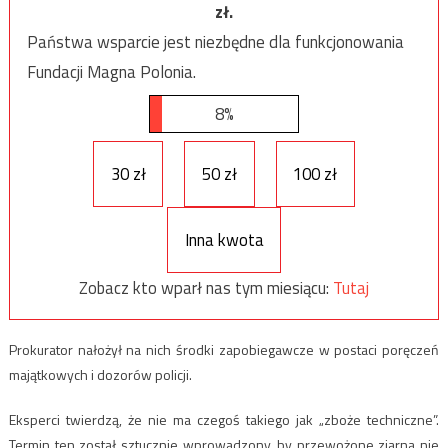
zł.
Państwa wsparcie jest niezbędne dla funkcjonowania
Fundacji Magna Polonia.
8%
30 zł
50 zł
100 zł
Inna kwota
Zobacz kto wparł nas tym miesiącu:
Tutaj
Prokurator nałożył na nich środki zapobiegawcze w postaci poręczeń
majątkowych i dozorów policji.
Eksperci twierdzą, że nie ma czegoś takiego jak „zboże techniczne”.
Termin ten został sztucznie wprowadzony, by przewożone ziarna nie