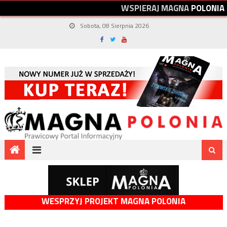
W
S
P
I
E
R
A
J
M
A
G
N
A
P
O
L
O
N
I
A
Sobota, 08 Sierpnia 2026
WESPRZYJ PROJEKT MAGNA POLONIA