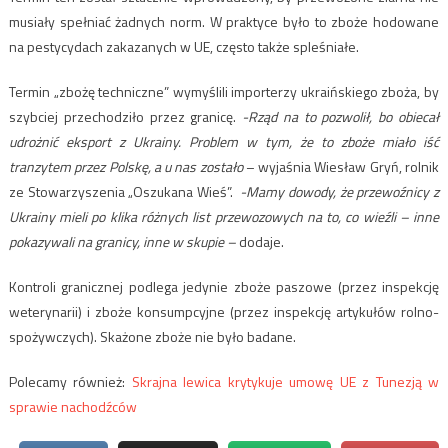
musiały spełniać żadnych norm. W praktyce było to zboże hodowane
na pestycydach zakazanych w UE, często także spleśniałe.
Termin „zbożę techniczne” wymyślili importerzy ukraińskiego zboża, by
szybciej przechodziło przez granicę.
-Rząd na to pozwolił, bo obiecał
udrożnić eksport z Ukrainy. Problem w tym, że to zboże miało iść
tranzytem przez Polskę, a u nas zostało
– wyjaśnia Wiesław Gryń, rolnik
ze Stowarzyszenia „Oszukana Wieś”.
-Mamy dowody, że przewoźnicy z
Ukrainy mieli po klika różnych list przewozowych na to, co wieźli – inne
pokazywali na granicy, inne w skupie –
dodaje.
Kontroli granicznej podlega jedynie zboże paszowe (przez inspekcję
weterynarii) i zboże konsumpcyjne (przez inspekcję artykułów rolno-
spożywczych). Skażone zboże nie było badane.
Polecamy również:
Skrajna lewica krytykuje umowę UE z Tunezją w
sprawie nachodźców