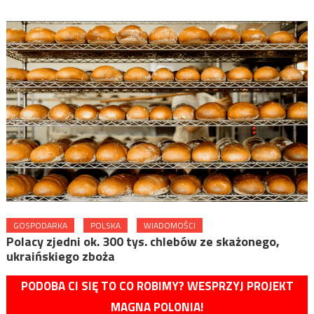
GOSPODARKA
POLSKA
WIADOMOŚCI
Polacy zjedni ok. 300 tys. chlebów ze skażonego,
ukraińskiego zboża
PODOBA CI SIĘ TO CO ROBIMY? WESPRZYJ PROJEKT
MAGNA POLONIA!