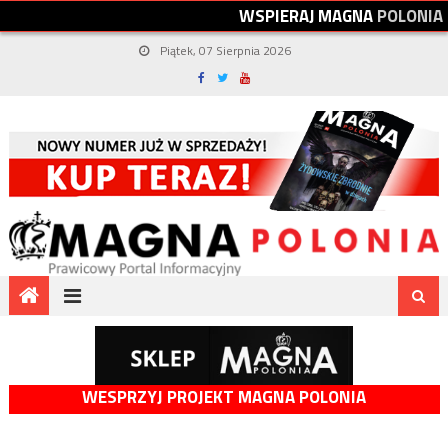
W
S
P
I
E
R
A
J
M
A
G
N
A
P
O
L
O
N
I
A
Piątek, 07 Sierpnia 2026
WESPRZYJ PROJEKT MAGNA POLONIA