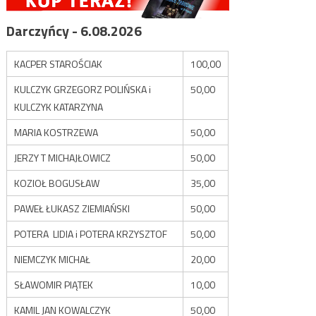
Darczyńcy - 6.08.2026
KACPER STAROŚCIAK
100,00
KULCZYK GRZEGORZ POLIŃSKA i
50,00
KULCZYK KATARZYNA
MARIA KOSTRZEWA
50,00
JERZY T MICHAJŁOWICZ
50,00
KOZIOŁ BOGUSŁAW
35,00
PAWEŁ ŁUKASZ ZIEMIAŃSKI
50,00
POTERA LIDIA i POTERA KRZYSZTOF
50,00
NIEMCZYK MICHAŁ
20,00
SŁAWOMIR PIĄTEK
10,00
KAMIL JAN KOWALCZYK
50,00