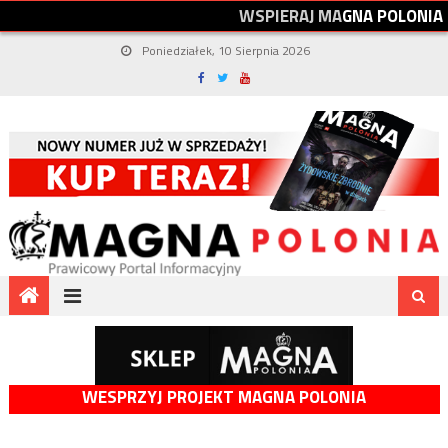
W
S
P
I
E
R
A
J
M
A
G
N
A
P
O
L
O
N
I
A
Poniedziałek, 10 Sierpnia 2026
WESPRZYJ PROJEKT MAGNA POLONIA