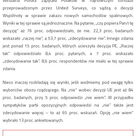
Wirtualna Polska zapytała Polaków w najnowszym sondażu
przeprowadzonym przez United Surveys, co sądzą o decyzji
Wspólnoty w sprawie zakazu nowych samochodów spalinowych.
Wyniki w tej sprawie są jednoznaczne. Na pytanie, „czy popiera Pan/i tę
decyzję” aż 76 proc. odpowiedziało, że nie. 22,3 proc. badanych
wskazało „raczej nie”, a 53,7 proc. „zdecydowanie nie”. Innego zdania
jest ponad 15 proc. badanych, których ucieszyła decyzja PE. „Raczej
tak” odpowiedziało 8,4 proc. pytanych, a 7 proc. wskazało
„zdecydowanie tak”. 8,6 proc. respondentów nie miało w tej sprawie
zdania.
Nieco inaczej rozkładają się wyniki, jeśli weźmiemy pod uwagę tylko
wyborców obozu rządzącego. Na „nie” wobec decyzji UE jest aż 84
proc. badanych, przy 5 proc. odpowiedzi „nie wiem”. W przypadku
sympatyków partii opozycyjnych odpowiedzi na „nie” także jest
zdecydowanie więcej – to aż 65 proc. wskazań. Opcję „nie wiem”
wybrało 13 proc. ankietowanych.