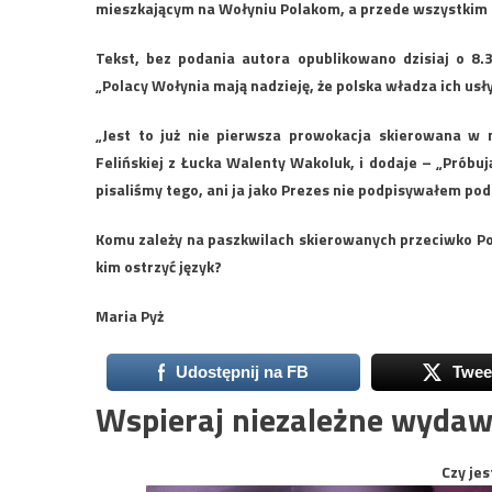
mieszkającym na Wołyniu Polakom, a przede wszystkim
Tekst, bez podania autora opublikowano dzisiaj o 8.
„Polacy Wołynia mają nadzieję, że polska władza ich usł
„Jest to już nie pierwsza prowokacja skierowana w 
Felińskiej z Łucka Walenty Wakoluk, i dodaje – „Próbu
pisaliśmy tego, ani ja jako Prezes nie podpisywałem po
Komu zależy na paszkwilach skierowanych przeciwko P
kim ostrzyć język?
Maria Pyż
Udostępnij na FB
Twee
Wspieraj niezależne wydaw
Czy jes