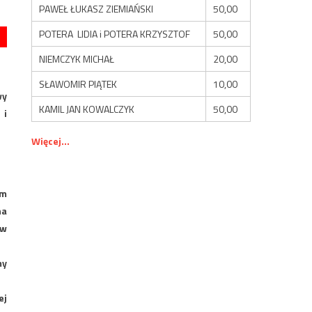
PAWEŁ ŁUKASZ ZIEMIAŃSKI
50,00
POTERA LIDIA i POTERA KRZYSZTOF
50,00
NIEMCZYK MICHAŁ
20,00
SŁAWOMIR PIĄTEK
10,00
wy
KAMIL JAN KOWALCZYK
50,00
 i
Więcej...
em
na
 w
my
ej