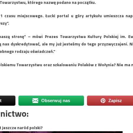
 Towarzystwu, którego nazwę podano na początku.
31 czasu miejscowego. Łucki portal u góry artykułu umieszcza nap
yszy”.
naszą stronę” – mówi Prezes Towarzystwa Kultury Polskiej im. E
ją nas dyskredytować, ale my już jesteśmy do tego przyzwyczajeni. N
dobnego rodzaju oświadczeń.”
olskiemu Towarzystwu oraz szkalowaniu Polaków z Wołynia? Nie ma 
t
Obserwuj nas
Zapisz
nictwo:
t jeszcze naród polski?