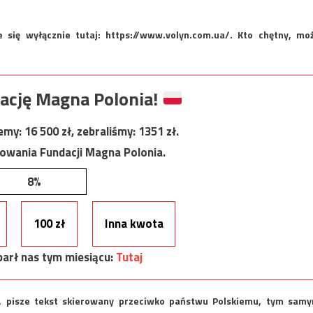
 się wyłącznie tutaj: https://www.volyn.com.ua/. Kto chętny, mo
ację Magna Polonia!
jemy:
16 500
zł, zebraliśmy:
1351
zł.
nowania Fundacji Magna Polonia.
8%
100 zł
Inna kwota
arł nas tym miesiącu:
Tutaj
a, pisze tekst skierowany przeciwko państwu Polskiemu, tym sam