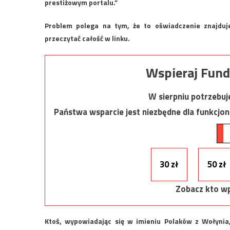
prestiżowym portalu.”
Problem polega na tym, że to oświadczenie znajduje
przeczytać całość w linku.
Wspieraj Fund
W sierpniu potrzebu
Państwa wsparcie jest niezbędne dla funkcjo
30 zł
50 zł
Zobacz kto wp
Ktoś, wypowiadając się w imieniu Polaków z Wołyni