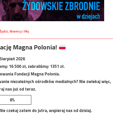
ację Magna Polonia!
Sierpień 2026
jemy:
16 500
zł, zebraliśmy:
1351
zł.
nowania Fundacji Magna Polonia.
anie niezależnych ośrodków medialnych? Nie zwlekaj więc,
aj nas już od teraz.
8%
e czekaj zatem do jutra, wspieraj nas od dzisiaj.