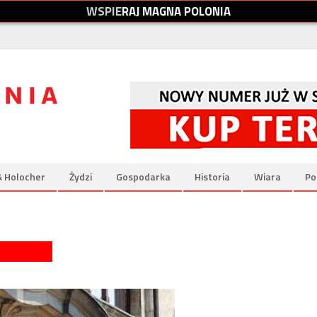
W
S
P
I
E
R
A
J
M
A
G
N
A
P
O
L
O
N
I
A
& Holocher
Żydzi
Gospodarka
Historia
Wiara
Po