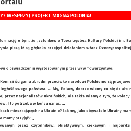
ortalu
MY? WESPRZYJ PROJEKT MAGNA POLONIA!
nformację o tym, że „członkowie Towarzystwa Kultury Polskiej im. E
ynia piszą iż są głęboko przejęci działaniem władz Rzeczypospolitej
mówi o oświadczeniu wystosowanym przez w/w Towarzystwo:
Komisji ścigania zbrodni przeciwko narodowi Polskiemu są przejaw
dległość swego państwa. … My, Polacy, dobrze wiemy co się działo 
j przez nacjonalistów ukraińskich, ale także wiemy o tym, że Polacy
ców. I to potrzeba w końcu uznać. …
lakach mieszkających na Ukrainie? Jak my, jako obywatele Ukrainy ma
cie mamy przyjąć? „
wanym przez czytelników, obiektywnym, ciekawym i najbardzi