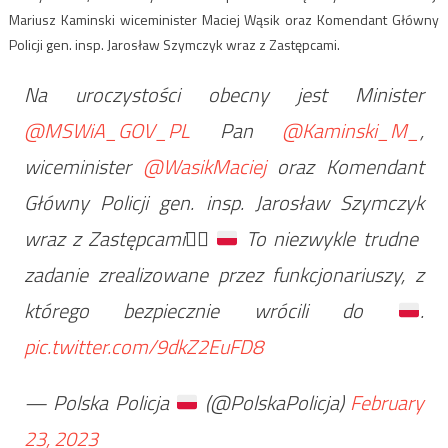
Mariusz Kaminski wiceminister Maciej Wąsik oraz Komendant Główny
Policji gen. insp. Jarosław Szymczyk wraz z Zastępcami.
Na uroczystości obecny jest Minister
@MSWiA_GOV_PL
Pan
@Kaminski_M_
,
wiceminister
@WasikMaciej
oraz Komendant
Główny Policji gen. insp. Jarosław Szymczyk
wraz z Zastępcami
👮‍♂️
To niezwykle trudne
zadanie zrealizowane przez funkcjonariuszy, z
którego bezpiecznie wrócili do
.
pic.twitter.com/9dkZ2EuFD8
— Polska Policja
(@PolskaPolicja)
February
23, 2023