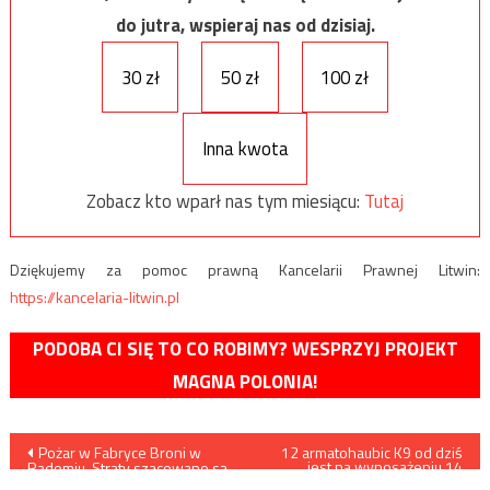
do jutra, wspieraj nas od dzisiaj.
30 zł
50 zł
100 zł
Inna kwota
Zobacz kto wparł nas tym miesiącu:
Tutaj
Dziękujemy za pomoc prawną Kancelarii Prawnej Litwin:
https://kancelaria-litwin.pl
PODOBA CI SIĘ TO CO ROBIMY? WESPRZYJ PROJEKT
MAGNA POLONIA!
Nawigacja
Pożar w Fabryce Broni w
12 armatohaubic K9 od dziś
jest na wyposażeniu 14
Radomiu. Straty szacowane są
Dywizjonu Artylerii
na kilka milionów złotych