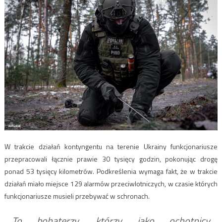
W trakcie działań kontyngentu na terenie Ukrainy funkcjonariusze
przepracowali łącznie prawie 30 tysięcy godzin, pokonując drogę
ponad 53 tysięcy kilometrów. Podkreślenia wymaga fakt, że w trakcie
działań miało miejsce 129 alarmów przeciwlotniczych, w czasie których
funkcjonariusze musieli przebywać w schronach.
To bohaterzy, którzy jako ochotnicy