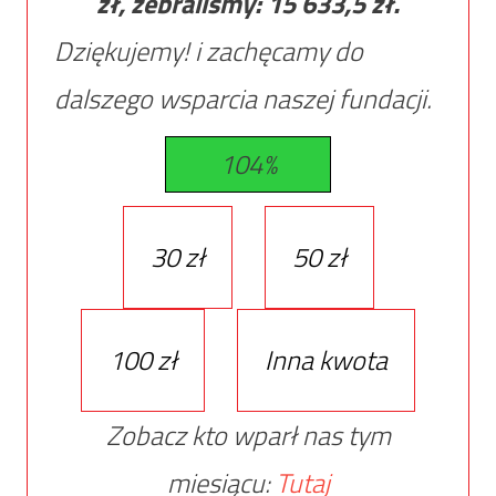
zł, zebraliśmy:
15 633,5
zł.
Dziękujemy! i zachęcamy do
dalszego wsparcia naszej fundacji.
104%
30 zł
50 zł
100 zł
Inna kwota
Zobacz kto wparł nas tym
miesiącu:
Tutaj