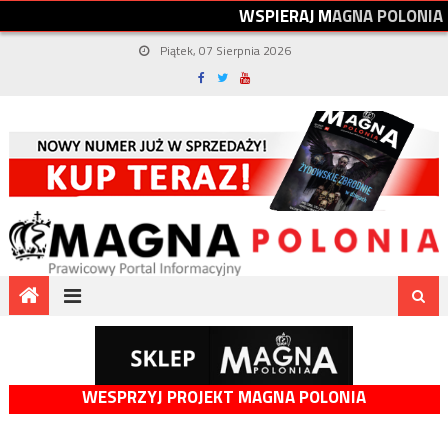
W
S
P
I
E
R
A
J
M
A
G
N
A
P
O
L
O
N
I
A
Piątek, 07 Sierpnia 2026
WESPRZYJ PROJEKT MAGNA POLONIA