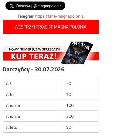
wpisu
Samobieżnej
Telegram
https://t.me/magnapolonia
WESPRZYJ PROJEKT MAGNA POLONIA
Darczyńcy - 30.07.2026
AP
30
Artur
70
Anonim
100
Anonim
200
Arleta
90