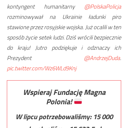
kontyngent humanitarny
@PolskaPolicja
rozminowywał na Ukrainie ładunki piro
stawione przez rosyjskie wojska. Już ocalili w ten
sposób życie setek ludzi. Dziś wrócili bezpiecznie
do kraju! Jutro podziękuje i odznaczy ich
Prezydent
@AndrzejDuda
.
pic.twitter.com/Wz6WLd9Knj
Wspieraj Fundację Magna
Polonia!
W lipcu potrzebowaliśmy:
15 000