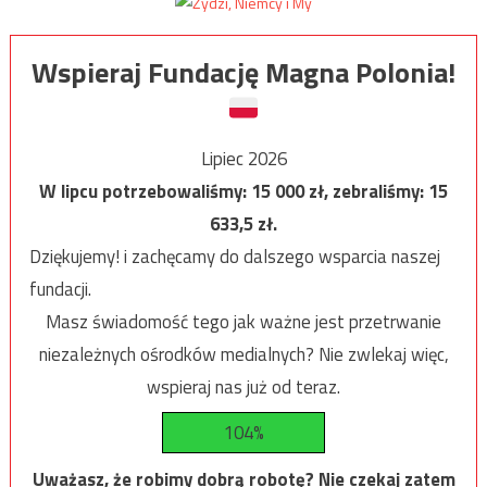
Wspieraj Fundację Magna Polonia!
Lipiec 2026
W lipcu potrzebowaliśmy:
15 000
zł, zebraliśmy:
15
633,5
zł.
Dziękujemy! i zachęcamy do dalszego wsparcia naszej
fundacji.
Masz świadomość tego jak ważne jest przetrwanie
niezależnych ośrodków medialnych? Nie zwlekaj więc,
wspieraj nas już od teraz.
104%
Uważasz, że robimy dobrą robotę? Nie czekaj zatem