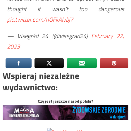
thought it wasn’t too dangerous
pic.twitter.com/nOFkAlvbj7
— Visegrád 24 (@visegrad24)
February 22,
2023
Wspieraj niezależne
wydawnictwo:
Czy jest jeszcze naród polski?