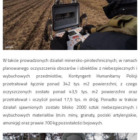
W takcie prowadzonych działań minersko-pirotechnicznych, w ramach
planowanego oczyszczenia obszarów i obiektów z niebezpiecznych i
wybuchowych przedmiotów, Kontyngent Humanitarny Policji
przetrałował łącznie ponad 342 tys. m2 powierzchni, z czego
oczyszczonych zostało ponad 43,5 tys. m2 powierzchni oraz
przetrałował i oczyścił ponad 17,5 tys. m dróg. Ponadto w trakcie
działań ujawnionych zostało blisko 2000 sztuk niebezpiecznych i
wybuchowych materiałów (m.in. miny, granaty, pociski artyleryjskie,
amunicję) oraz prawie 700 kg pozostałości bojowych.