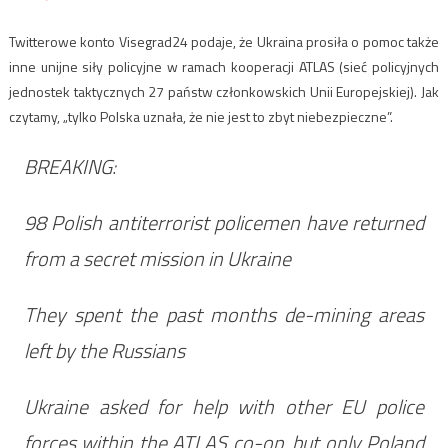
Twitterowe konto Visegrad24 podaje, że Ukraina prosiła o pomoc także
inne unijne siły policyjne w ramach kooperacji ATLAS (sieć policyjnych
jednostek taktycznych 27 państw członkowskich Unii Europejskiej). Jak
czytamy, „tylko Polska uznała, że nie jest to zbyt niebezpieczne”.
BREAKING:
98 Polish antiterrorist policemen have returned
from a secret mission in Ukraine
They spent the past months de-mining areas
left by the Russians
Ukraine asked for help with other EU police
forces within the ATLAS co-op, but only Poland