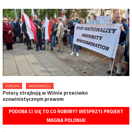
EUROPA
WIADOMOŚCI
Polacy strajkują w Wilnie przeciwko
szowinistycznym prawom
PODOBA CI SIĘ TO CO ROBIMY? WESPRZYJ PROJEKT
MAGNA POLONIA!