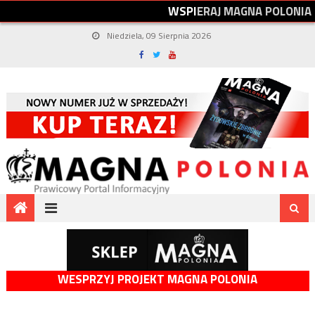
W
S
P
I
E
R
A
J
M
A
G
N
A
P
O
L
O
N
I
A
Niedziela, 09 Sierpnia 2026
WESPRZYJ PROJEKT MAGNA POLONIA