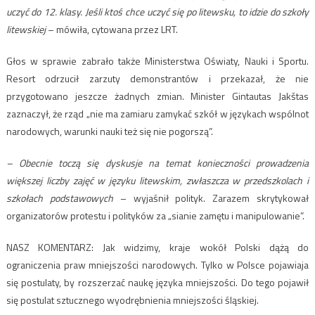
uczyć do 12. klasy. Jeśli ktoś chce uczyć się po litewsku, to idzie do szkoły
litewskiej
– mówiła, cytowana przez LRT.
Głos w sprawie zabrało także Ministerstwa Oświaty, Nauki i Sportu.
Resort odrzucił zarzuty demonstrantów i przekazał, że nie
przygotowano jeszcze żadnych zmian. Minister Gintautas Jakštas
zaznaczył, że rząd „nie ma zamiaru zamykać szkół w językach wspólnot
narodowych, warunki nauki też się nie pogorszą”.
– Obecnie toczą się dyskusje na temat konieczności prowadzenia
większej liczby zajęć w języku litewskim, zwłaszcza w przedszkolach i
szkołach podstawowych
– wyjaśnił polityk. Zarazem skrytykował
organizatorów protestu i polityków za „sianie zamętu i manipulowanie”.
NASZ KOMENTARZ: Jak widzimy, kraje wokół Polski dążą do
ograniczenia praw mniejszości narodowych. Tylko w Polsce pojawiaja
się postulaty, by rozszerzać naukę języka mniejszości. Do tego pojawił
się postulat sztucznego wyodrębnienia mniejszości śląskiej.