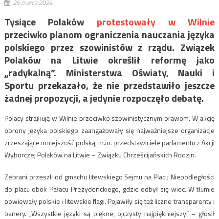
25 marca 2024
Tysiące Polaków
protestowały w Wilnie
przeciwko planom ograniczenia nauczania języka
polskiego przez szowinistów z rządu. Związek
Polaków na Litwie określił reformę jako
„radykalną”. Ministerstwa Oświaty, Nauki i
Sportu przekazało, że nie przedstawiło jeszcze
żadnej propozycji, a jedynie rozpoczęło debatę.
Polacy strajkują w Wilnie przeciwko szowinistycznym prawom. W akcję
obrony języka polskiego zaangażowały się najważniejsze organizacje
zrzeszające mniejszość polską, m.in. przedstawiciele parlamentu z Akcji
Wyborczej Polaków na Litwie – Związku Chrześcijańskich Rodzin.
Zebrani przeszli od gmachu litewskiego Sejmu na Placu Niepodległości
do placu obok Pałacu Prezydenckiego, gdzie odbył się wiec. W tłumie
powiewały polskie i litewskie flagi. Pojawiły się też liczne transparenty i
banery. „Wszystkie języki są piękne, ojczysty najpiękniejszy” – głosił