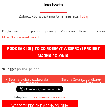
Inna kwota
Zobacz kto wparł nas tym miesiącu:
Tutaj
Dziękujemy za pomoc prawną Kancelarii Prawnej Litwin:
https://kancelaria-litwin.pl
PODOBA CI SIĘ TO CO ROBIMY? WESPRZYJ PROJEKT
MAGNA POLONIA!
Tagged
polityka
,
polonia
Nawigacja
Skrajna lewica zaatakowała
Zielona Góra: stypendia nur
für Ukrainer
Polaków w Niemczech
wpisu
Telegram
https://t.me/magnapolonia
WESPRZYJ PROJEKT MAGNA POLONIA