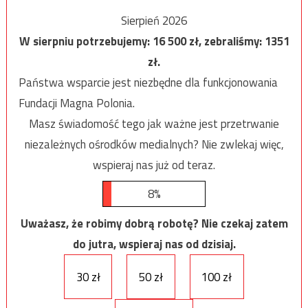
Sierpień 2026
W sierpniu potrzebujemy:
16 500
zł, zebraliśmy:
1351
zł.
Państwa wsparcie jest niezbędne dla funkcjonowania
Fundacji Magna Polonia.
Masz świadomość tego jak ważne jest przetrwanie
niezależnych ośrodków medialnych? Nie zwlekaj więc,
wspieraj nas już od teraz.
8%
Uważasz, że robimy dobrą robotę? Nie czekaj zatem
do jutra, wspieraj nas od dzisiaj.
30 zł
50 zł
100 zł