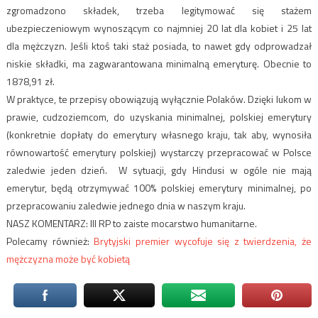
zgromadzono składek, trzeba legitymować się stażem
ubezpieczeniowym wynoszącym co najmniej 20 lat dla kobiet i 25 lat
dla mężczyzn. Jeśli ktoś taki staż posiada, to nawet gdy odprowadzał
niskie składki, ma zagwarantowana minimalną emeryturę. Obecnie to
1878,91 zł.
W praktyce, te przepisy obowiązują wyłącznie Polaków. Dzięki lukom w
prawie, cudzoziemcom, do uzyskania minimalnej, polskiej emerytury
(konkretnie dopłaty do emerytury własnego kraju, tak aby, wynosiła
równowartość emerytury polskiej) wystarczy przepracować w Polsce
zaledwie jeden dzień. W sytuacji, gdy Hindusi w ogóle nie mają
emerytur, będą otrzymywać 100% polskiej emerytury minimalnej, po
przepracowaniu zaledwie jednego dnia w naszym kraju.
NASZ KOMENTARZ: III RP to zaiste mocarstwo humanitarne.
Polecamy również:
Brytyjski premier wycofuje się z twierdzenia, że
mężczyzna może być kobietą