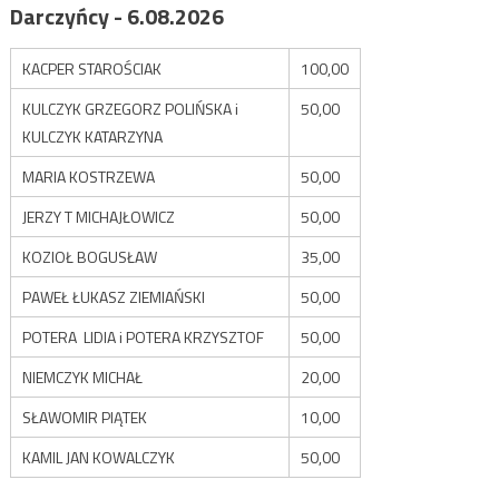
Darczyńcy - 6.08.2026
KACPER STAROŚCIAK
100,00
KULCZYK GRZEGORZ POLIŃSKA i
50,00
KULCZYK KATARZYNA
MARIA KOSTRZEWA
50,00
JERZY T MICHAJŁOWICZ
50,00
KOZIOŁ BOGUSŁAW
35,00
PAWEŁ ŁUKASZ ZIEMIAŃSKI
50,00
POTERA LIDIA i POTERA KRZYSZTOF
50,00
NIEMCZYK MICHAŁ
20,00
SŁAWOMIR PIĄTEK
10,00
KAMIL JAN KOWALCZYK
50,00