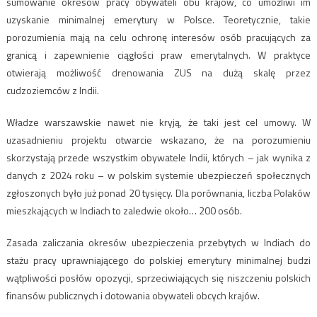
sumowanie okresów pracy obywateli obu krajów, co umożliwi im
uzyskanie minimalnej emerytury w Polsce. Teoretycznie, takie
porozumienia mają na celu ochronę interesów osób pracujących za
granicą i zapewnienie ciągłości praw emerytalnych. W praktyce
otwierają możliwość drenowania ZUS na dużą skalę przez
cudzoziemców z Indii.
Władze warszawskie nawet nie kryją, że taki jest cel umowy. W
uzasadnieniu projektu otwarcie wskazano, że na porozumieniu
skorzystają przede wszystkim obywatele Indii, których – jak wynika z
danych z 2024 roku – w polskim systemie ubezpieczeń społecznych
zgłoszonych było już ponad 20 tysięcy. Dla porównania, liczba Polaków
mieszkających w Indiach to zaledwie około… 200 osób.
Zasada zaliczania okresów ubezpieczenia przebytych w Indiach do
stażu pracy uprawniającego do polskiej emerytury minimalnej budzi
wątpliwości posłów opozycji, sprzeciwiających się niszczeniu polskich
finansów publicznych i dotowania obywateli obcych krajów.