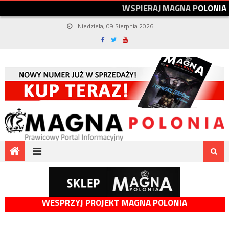
W
S
P
I
E
R
A
J
M
A
G
N
A
P
O
L
O
N
I
A
Niedziela, 09 Sierpnia 2026
WESPRZYJ PROJEKT MAGNA POLONIA