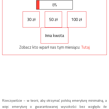
8%
30 zł
50 zł
100 zł
Inna kwota
Zobacz kto wparł nas tym miesiącu:
Tutaj
Rzeczywiście – w teorii, aby otrzymać polską emeryturę minimalną, a
więc emeryturę o gwarantowanej wysokości bez względu ile