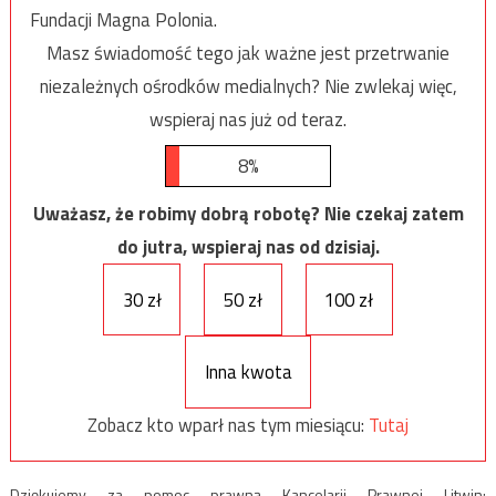
Fundacji Magna Polonia.
Masz świadomość tego jak ważne jest przetrwanie
niezależnych ośrodków medialnych? Nie zwlekaj więc,
wspieraj nas już od teraz.
8%
Uważasz, że robimy dobrą robotę? Nie czekaj zatem
do jutra, wspieraj nas od dzisiaj.
30 zł
50 zł
100 zł
Inna kwota
Zobacz kto wparł nas tym miesiącu:
Tutaj
Dziękujemy za pomoc prawną Kancelarii Prawnej Litwin: