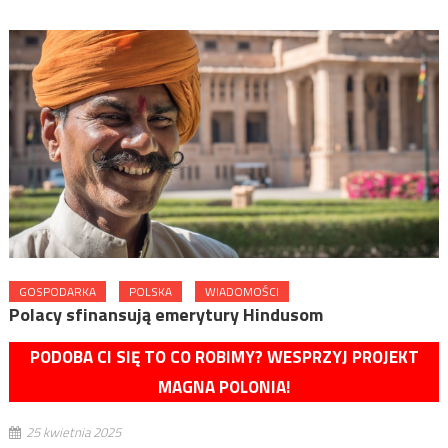
GOSPODARKA
POLSKA
WIADOMOŚCI
Polacy sfinansują emerytury Hindusom
PODOBA CI SIĘ TO CO ROBIMY? WESPRZYJ PROJEKT
MAGNA POLONIA!
25 kwietnia 2025