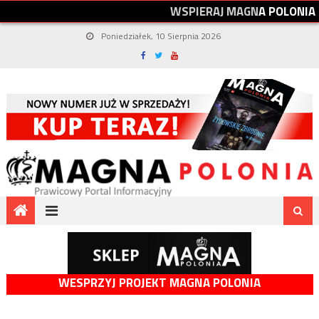
W
S
P
I
E
R
A
J
M
A
G
N
A
P
O
L
O
N
I
A
Poniedziałek, 10 Sierpnia 2026
WESPRZYJ PROJEKT MAGNA POLONIA