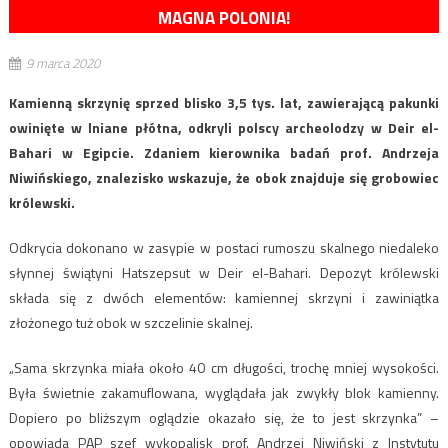
MAGNA POLONIA!
9 marca 2020
Kamienną skrzynię sprzed blisko 3,5 tys. lat, zawierającą pakunki
owinięte w lniane płótna, odkryli polscy archeolodzy w Deir el-
Bahari w Egipcie. Zdaniem kierownika badań prof. Andrzeja
Niwińskiego, znalezisko wskazuje, że obok znajduje się grobowiec
królewski.
Odkrycia dokonano w zasypie w postaci rumoszu skalnego niedaleko
słynnej świątyni Hatszepsut w Deir el-Bahari. Depozyt królewski
składa się z dwóch elementów: kamiennej skrzyni i zawiniątka
złożonego tuż obok w szczelinie skalnej.
„Sama skrzynka miała około 40 cm długości, trochę mniej wysokości.
Była świetnie zakamuflowana, wyglądała jak zwykły blok kamienny.
Dopiero po bliższym oglądzie okazało się, że to jest skrzynka” –
opowiada PAP szef wykopalisk prof. Andrzej Niwiński z Instytutu