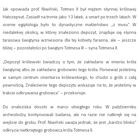
Jak opowiada prof. Niwiński, Totmes II był mężem słynnej królowej
Hatszepsut. Zasiadł na tronie jako 13 latek, a umarł po trzech latach. W
ocenie egiptologa było to dynastyczne małżeństwo „z musu”. W
niedalekiej okolicy, w której znaleziono depozyt, znajduje się słynna
tarasowa świątynia wzniesiona dla tej kobiety faraona, ale – jeszcze
bliżej – pozostałości po świątyni Totmesa III – syna Totmesa II.
„Depozyt królewski świadczy o tym, że zakładano w imieniu króla
świątynię albo że zakładano grobowiec tego króla. Ponieważ jesteśmy
w samym centrum cmentarza królewskiego, to chodzi o grób z całą
pewnością. Znalezienie tego depozytu wskazuje na to, że jesteśmy w
trakcie odkrywania grobowca” – przekonuje.
Do znaleziska doszło w marcu ubiegłego roku. W październiku
archeolodzy kontynuowali badania, ale na razie nie natknęli się na
wejście do grobu. Prof. Niwiński uważa jednak, że jest „bardzo blisko”
odkrycia nietkniętego grobowca króla Totmesa II.