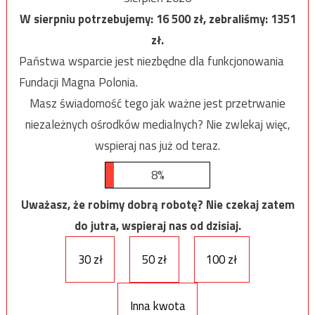
W sierpniu potrzebujemy:
16 500
zł, zebraliśmy:
1351
zł.
Państwa wsparcie jest niezbędne dla funkcjonowania
Fundacji Magna Polonia.
Masz świadomość tego jak ważne jest przetrwanie
niezależnych ośrodków medialnych? Nie zwlekaj więc,
wspieraj nas już od teraz.
8%
Uważasz, że robimy dobrą robotę? Nie czekaj zatem
do jutra, wspieraj nas od dzisiaj.
30 zł
50 zł
100 zł
Inna kwota