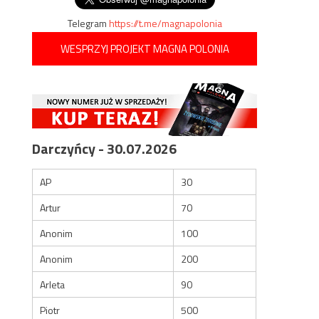
Telegram
https://t.me/magnapolonia
WESPRZYJ PROJEKT MAGNA POLONIA
Darczyńcy - 30.07.2026
AP
30
Artur
70
Anonim
100
Anonim
200
Arleta
90
Piotr
500