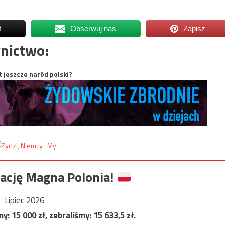
t
Obserwuj nas
Zapisz
nictwo:
t jeszcze naród polski?
ację Magna Polonia!
Lipiec 2026
my:
15 000
zł, zebraliśmy:
15 633,5
zł.