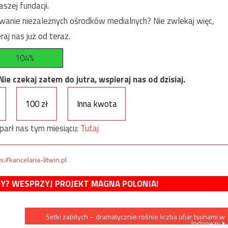
szej fundacji.
anie niezależnych ośrodków medialnych? Nie zwlekaj więc,
raj nas już od teraz.
104%
e czekaj zatem do jutra, wspieraj nas od dzisiaj.
100 zł
Inna kwota
parł nas tym miesiącu:
Tutaj
s://kancelaria-litwin.pl
MY? WESPRZYJ PROJEKT MAGNA POLONIA!
Setki zabitych – dramatycznie rośnie liczba ofiar tsunami w
Indonezji