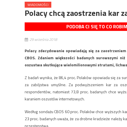
WIADOMOŚCI
Polacy chcą zaostrzenia kar z
PODOBA CI SIĘ TO CO ROBI
29 września 2018
Polacy zdecydowanie opowiadają się za zaostrzeniem
CBOS. Zdaniem większości badanych surowszymi niż 
oszustwa skutkujące wielomilionowymi stratami, lichw
Z badań wynika, że 86,4 proc. Polaków opowiada się za sur
za zabójstwa umyślne. Za podwyższeniem kar za oszus
respondentów, natomiast 73,8 proc. badanych chce wyższ
karaniem oszustów internetowych.
Według sondażu CBOS 60 proc. Polaków chce wyższych kar z
23 proc. badanych uważa, że za drobne kradzieże należy ka
przestępstwa.