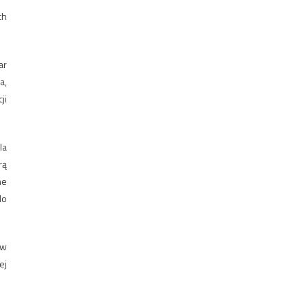
ch
ar
a,
ji
la
rą
ne
do
 w
ej