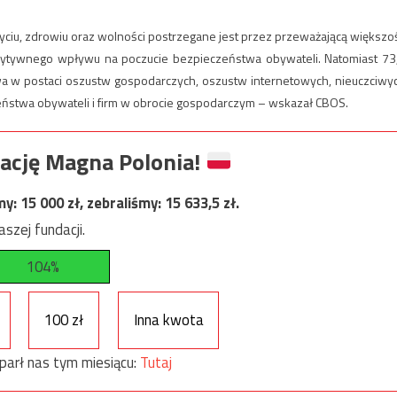
ciu, zdrowiu oraz wolności postrzegane jest przez przeważającą większo
ozytywnego wpływu na poczucie bezpieczeństwa obywateli. Natomiast 73
twa w postaci oszustw gospodarczych, oszustw internetowych, nieuczciwy
eństwa obywateli i firm w obrocie gospodarczym – wskazał CBOS.
ację Magna Polonia!
my:
15 000
zł, zebraliśmy:
15 633,5
zł.
szej fundacji.
104%
100 zł
Inna kwota
parł nas tym miesiącu:
Tutaj