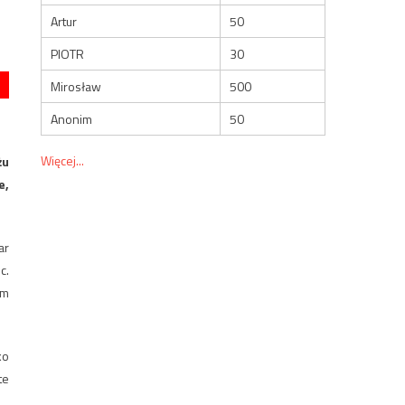
Artur
50
PIOTR
30
Mirosław
500
Anonim
50
Więcej...
żu
e,
ar
c.
ym
ko
te