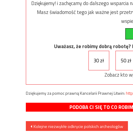
Dziękujemy! i zachęcamy do dalszego wsparcia na
Masz świadomość tego jak ważne jest przetrw
wspie
Uważasz, że robimy dobrą robotę? Ni
30 zł
50 zł
Zobacz kto w
Dziękujemy za pomoc prawną Kancelarii Prawnej Litwin:
http
PODOBA CI SIĘ TO CO ROBI
Nawigacja
Kolejne niezwykłe odkrycie polskich archeologów