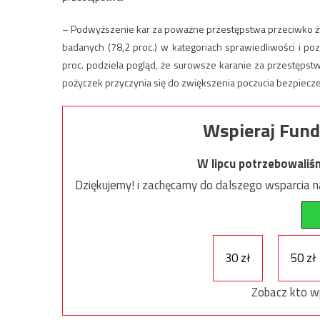
– Podwyższenie kar za poważne przestępstwa przeciwko ży
badanych (78,2 proc.) w kategoriach sprawiedliwości i p
proc. podziela pogląd, że surowsze karanie za przestęps
pożyczek przyczynia się do zwiększenia poczucia bezpiecz
Wspieraj Fund
W lipcu potrzebowaliś
Dziękujemy! i zachęcamy do dalszego wsparcia na
30 zł
50 zł
Zobacz kto w