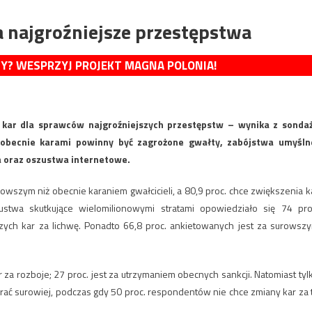
a najgroźniejsze przestępstwa
MY? WESPRZYJ PROJEKT MAGNA POLONIA!
 kar dla sprawców najgroźniejszych przestępstw – wynika z sonda
obecnie karami powinny być zagrożone gwałty, zabójstwa umyśln
a oraz oszustwa internetowe.
owszym niż obecnie karaniem gwałcicieli, a 80,9 proc. chce zwiększenia k
twa skutkujące wielomilionowymi stratami opowiedziało się 74 pro
ych kar za lichwę. Ponadto 66,8 proc. ankietowanych jest za surowsz
a rozboje; 27 proc. jest za utrzymaniem obecnych sankcji. Natomiast tyl
rać surowiej, podczas gdy 50 proc. respondentów nie chce zmiany kar za 