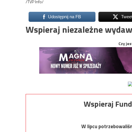
/TVP Info/
Udostępnij na FB
Twee
Wspieraj niezależne wydaw
Czy jes
Wspieraj Fund
W lipcu potrzebowaliś