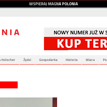
W
S
P
I
E
R
A
J
M
A
G
N
A
P
O
L
O
N
I
A
& Holocher
Żydzi
Gospodarka
Historia
Wiara
Po