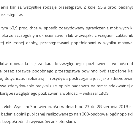
enia kar za wszystkie rodzaje przestępstw. Z kolei 55,8 proc. badany
przestępstw.
w tym 53,9 proc. chce w sposób zdecydowany ograniczenia możliwych k
owieka ze szczególnym okrucieństwem lub w związku z wzięciem zakładnik
cej niż jednej osoby; przestępstwami popełnionymi w wyniku motywac
aków opowiada się za karą bezwzględnego pozbawienia wolności d
ie przez sprawcę podobnego przestępstwa powinno być zagrożone ka
bę dotychczas niekaraną – recydywa postrzegana jest jako zdecydowa
ywa zdecydowanie radykalizuje opinie badanych na temat adekwatnej 
za karą bezwzględnego pozbawienia wolności – wskazał CBOS.
tytutu Wymiaru Sprawiedliwości w dniach od 23 do 28 sierpnia 2018 r.
 badania opinii publicznej realizowanego na 1000-osobowej ogólnopolski
ie bezpośrednich wywiadów ankieterskich.