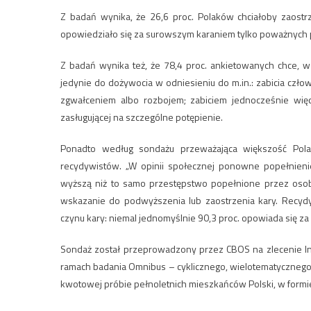
Z badań wynika, że 26,6 proc. Polaków chciałoby zaostrz
opowiedziało się za surowszym karaniem tylko poważnych 
Z badań wynika też, że 78,4 proc. ankietowanych chce, 
jedynie do dożywocia w odniesieniu do m.in.: zabicia czł
zgwałceniem albo rozbojem; zabiciem jednocześnie wię
zasługującej na szczególne potępienie.
Ponadto według sondażu przeważająca większość Pol
recydywistów. „W opinii społecznej ponowne popełnien
wyższą niż to samo przestępstwo popełnione przez oso
wskazanie do podwyższenia lub zaostrzenia kary. Recyd
czynu kary: niemal jednomyślnie 90,3 proc. opowiada się 
Sondaż został przeprowadzony przez CBOS na zlecenie Ins
ramach badania Omnibus – cyklicznego, wielotematycznego
kwotowej próbie pełnoletnich mieszkańców Polski, w form