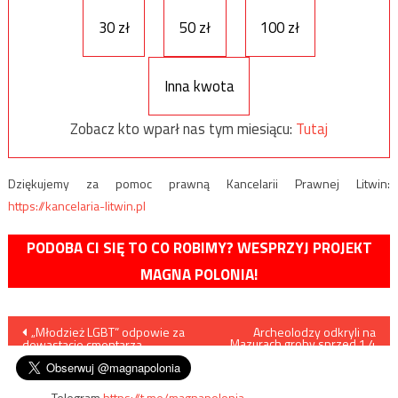
30 zł
50 zł
100 zł
Inna kwota
Zobacz kto wparł nas tym miesiącu:
Tutaj
Dziękujemy za pomoc prawną Kancelarii Prawnej Litwin:
https://kancelaria-litwin.pl
PODOBA CI SIĘ TO CO ROBIMY? WESPRZYJ PROJEKT
MAGNA POLONIA!
Nawigacja
„Młodzież LGBT” odpowie za
Archeolodzy odkryli na
Mazurach groby sprzed 1,4
dewastacje cmentarza
tys. lat
wpisu
Telegram
https://t.me/magnapolonia