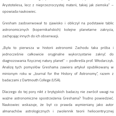
Arystotelesa, lecz z nieprzezroczystej materii, takiej jak ziemska” –
opowiada naukowiec.
Gresham zaobserwował to zjawisko i obliczył na podstawie tablic
astronomicznych (kopernikańskich) kolejne planetarne zakrycia,
zachęcając innych do ich obserwacji.
„Była to pierwsza w historii astronomii Zachodu taka próba i
jednocześnie całkowicie oryginalne wykorzystanie zakryć do
diagnozowania fizycznej natury planet” – podkreśla prof. Włodarczyk.
Analizę tych pomysłów Greshama zawiera artykuł opublikowany w
minionym roku w „Journal for the History of Astronomy”, razem z
badaczami z Dartmouth College (USA).
Dlaczego do tej pory nikt z brytyjskich badaczy nie zwrócił uwagi na
ważne astronomiczne spostrzeżenia Greshama? Trudno powiedzieć.
Naukowiec wskazuje, że był co prawda wymieniany jako autor
almanachów astrologicznych i zwolennik teorii heliocentrycznej