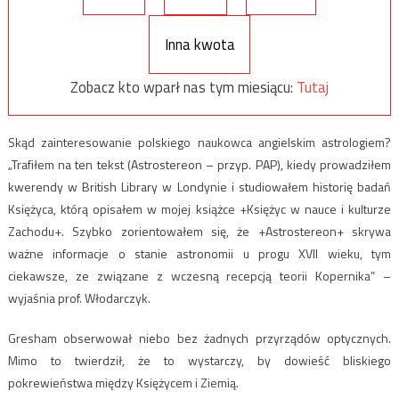
Inna kwota
Zobacz kto wparł nas tym miesiącu:
Tutaj
Skąd zainteresowanie polskiego naukowca angielskim astrologiem?
„Trafiłem na ten tekst (Astrostereon – przyp. PAP), kiedy prowadziłem
kwerendy w British Library w Londynie i studiowałem historię badań
Księżyca, którą opisałem w mojej książce +Księżyc w nauce i kulturze
Zachodu+. Szybko zorientowałem się, że +Astrostereon+ skrywa
ważne informacje o stanie astronomii u progu XVII wieku, tym
ciekawsze, ze związane z wczesną recepcją teorii Kopernika” –
wyjaśnia prof. Włodarczyk.
Gresham obserwował niebo bez żadnych przyrządów optycznych.
Mimo to twierdził, że to wystarczy, by dowieść bliskiego
pokrewieństwa między Księżycem i Ziemią.