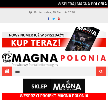
W
S
P
I
E
R
A
J
M
A
G
N
A
P
O
L
O
N
I
A
Poniedziałek, 10 Sierpnia 2026
WESPRZYJ PROJEKT MAGNA POLONIA