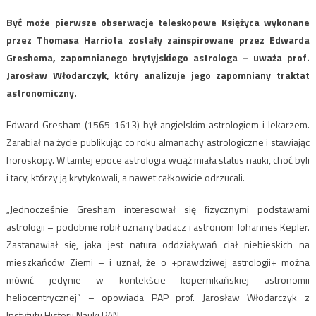
Być może pierwsze obserwacje teleskopowe Księżyca wykonane
przez Thomasa Harriota zostały zainspirowane przez Edwarda
Greshema, zapomnianego brytyjskiego astrologa – uważa prof.
Jarosław Włodarczyk, który analizuje jego zapomniany traktat
astronomiczny.
Edward Gresham (1565-1613) był angielskim astrologiem i lekarzem.
Zarabiał na życie publikując co roku almanachy astrologiczne i stawiając
horoskopy. W tamtej epoce astrologia wciąż miała status nauki, choć byli
i tacy, którzy ją krytykowali, a nawet całkowicie odrzucali.
„Jednocześnie Gresham interesował się fizycznymi podstawami
astrologii – podobnie robił uznany badacz i astronom Johannes Kepler.
Zastanawiał się, jaka jest natura oddziaływań ciał niebieskich na
mieszkańców Ziemi – i uznał, że o +prawdziwej astrologii+ można
mówić jedynie w kontekście kopernikańskiej astronomii
heliocentrycznej” – opowiada PAP prof. Jarosław Włodarczyk z
Instytutu Historii Nauki PAN.