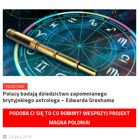
FELIETONY
Polacy badają dziedzictwo zapomnianego
brytyjskiego astrologa – Edwarda Greshama
PODOBA CI SIĘ TO CO ROBIMY? WESPRZYJ PROJEKT
MAGNA POLONIA!
23 lipca 2019