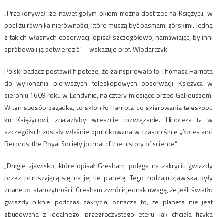
„Przekonywał, że nawet gołym okiem można dostrzec na Księżycu, w
pobliżu równika nierówności, które muszą być pasmami górskimi. Jedną
z takich własnych obserwacji opisał szczegółowo, namawiając, by inni
spróbowali ją potwierdzić” – wskazuje prof. Włodarczyk.
Polski badacz postawił hipotezę, że zainspirowało to Thomasa Harriota
do wykonania pierwszych teleskopowych obserwacji Księżyca w
sierpniu 1609 roku w Londynie, na cztery miesiące przed Galileuszem.
W ten sposób zagadka, co skłoniło Harriota do skierowania teleskopu
ku Księżycowi, znalazłaby wreszcie rozwiązanie. Hipoteza ta w
szczegółach została właśnie opublikowana w czasopiśmie „Notes and
Records: the Royal Society journal of the history of science”.
„Drugie zjawisko, które opisał Gresham, polega na zakryciu gwiazdy
przez poruszającą się na jej tle planetę. Tego rodzaju zjawiska były
znane od starożytności. Gresham zwrócił jednak uwagę, że jeśli światło
gwiazdy niknie podczas zakrycia, oznacza to, że planeta nie jest
zbudowana z idealnego, przezroczystego eteru, jak chciała fizyka