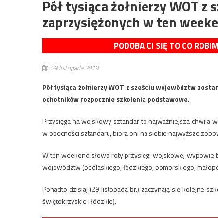
Pół tysiąca żołnierzy WOT z 
zaprzysiężonych w ten week
PODOBA CI SIĘ TO CO ROBI
29 listopada 2019
Pół tysiąca żołnierzy WOT z sześciu województw zosta
ochotników rozpocznie szkolenia podstawowe.
Przysięga na wojskowy sztandar to najważniejsza chwila w
w obecności sztandaru, biorą oni na siebie najwyższe zobo
W ten weekend słowa roty przysięgi wojskowej wypowie bli
województw (podlaskiego, łódzkiego, pomorskiego, małopo
Ponadto dzisiaj (29 listopada br.) zaczynają się kolejne 
świętokrzyskie i łódzkie).