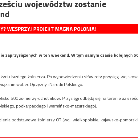
sześciu województw zostanie
end
MY? WESPRZYJ PROJEKT MAGNA POLONIA!
nie zaprzysiężonych w ten weekend. W tym samym czasie kolejnych 5
 życiu każdego żołnierza. Po wypowiedzeniu słów roty przysięgi wojskow
wiązanie wobec Ojczyzny i Narodu Polskiego.
sko 500 żołnierzy-ochotników. Przysięgi odbędą się na terenie aż sześc
lskiego, podkarpackiego i warmińsko-mazurskiego).
szkolenia podstawowe żołnierzy OT (woj. wielkopolskie, kujawsko-pomorski