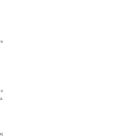
re
 o
a.
ej