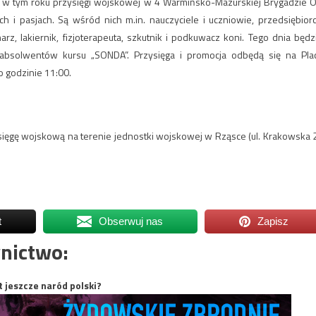
ej w tym roku przysięgi wojskowej w 4 Warmińsko-Mazurskiej Brygadzie O
h i pasjach. Są wśród nich m.in. nauczyciele i uczniowie, przedsiębiorc
rz, lakiernik, fizjoterapeuta, szkutnik i podkuwacz koni. Tego dnia będz
 absolwentów kursu „SONDA”. Przysięga i promocja odbędą się na Pla
o godzinie 11:00.
sięgę wojskową na terenie jednostki wojskowej w Rząsce (ul. Krakowska 2
t
Obserwuj nas
Zapisz
nictwo:
t jeszcze naród polski?