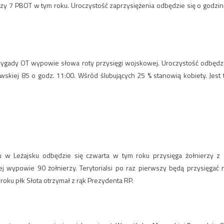
erzy 7 PBOT w tym roku. Uroczystość zaprzysiężenia odbędzie się o godzin
rygady OT wypowie słowa roty przysięgi wojskowej. Uroczystość odbędz
wskiej 85 o godz. 11:00. Wśród ślubujących 25 % stanowią kobiety. Jest 
u w Leżajsku odbędzie się czwarta w tym roku przysięga żołnierzy z 
j wypowie 90 żołnierzy. Terytorialsi po raz pierwszy będą przysięgać 
roku płk Słota otrzymał z rąk Prezydenta RP.