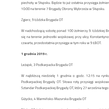
piechoty w Słupsku. Będzie to już ostatnia przysięga żołni
10:00 na terenie 7 Brygady Obrony Wybrzeża w Słupsku.
Zgierz, 9 Łódzka Brygada OT
W nadchodzącą sobotę ponad 100 żołnierzy 9. Łódzkiej B
się na terenie jednostki wojskowej przy ulicy Konstantyno
czwarta, przedostatnia przysięga w tym roku w 9 ŁBOT.
1 grudnia 2019 r.
Leżajsk, 3 Podkarpacka Brygada OT
W najbliższą niedzielę 1 grudnia o godz. 12:15 na rynk
Podkarpackiej Brygady OT. Słowa roty przysięgi wojskowe
Sztandar Podkarpackiej Brygady OT, który 27 września tego 
Giżycko, 4 Warmińsko-Mazurska Brygada OT