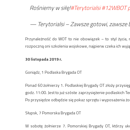
Rośniemy w siłę!
#Terytorialsi
#12WBOT
— Terytorialsi – Zawsze gotowi, zawsze bl
Przynależność do WOT to nie obowiązek – to styl życia, 
rozpoczną oni szkolenia wojskowe, najpierw czeka ich wy
30 listopada 2019 r.
Goniądz, 1 Podlaska Brygada OT
Ponad 60 żołnierzy 1. Podlaskiej Brygady OT złoży przysi
godz. 11:00. Jest to już szóste zaprzysiężenie podlaskich T
Po przysiędze odbędzie się pokaz sprzętu i wyposażenia 
Słupsk, 7 Pomorska Brygada OT
W sobotę żołnierze 7. Pomorskiej Brygady OT, którzy uko