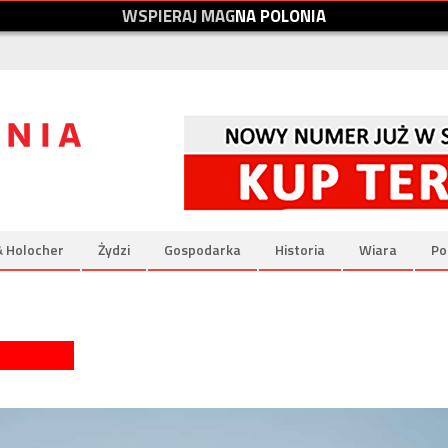
W
S
P
I
E
R
A
J
M
A
G
N
A
P
O
L
O
N
I
A
& Holocher
Żydzi
Gospodarka
Historia
Wiara
Po