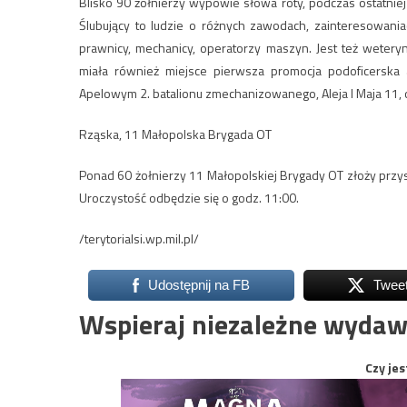
Blisko 90 żołnierzy wypowie słowa roty, podczas ostatni
Ślubujący to ludzie o różnych zawodach, zainteresowaniac
prawnicy, mechanicy, operatorzy maszyn. Jest też weteryna
miała również miejsce pierwsza promocja podoficerska
Apelowym 2. batalionu zmechanizowanego, Aleja I Maja 11, 
Rząska, 11 Małopolska Brygada OT
Ponad 60 żołnierzy 11 Małopolskiej Brygady OT złoży przy
Uroczystość odbędzie się o godz. 11:00.
/terytorialsi.wp.mil.pl/
Udostępnij na FB
Twee
Wspieraj niezależne wydaw
Czy jes