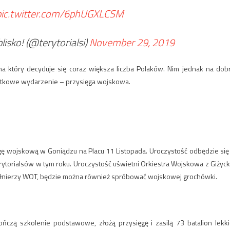
pic.twitter.com/6phUGXLCSM
isko! (@terytorialsi)
November 29, 2019
na który decyduje się coraz większa liczba Polaków. Nim jednak na dob
jątkowe wydarzenie – przysięga wojskowa.
ęgę wojskową w Goniądzu na Placu 11 Listopada. Uroczystość odbędzie się
erytorialsów w tym roku. Uroczystość uświetni Orkiestra Wojskowa z Giżyck
żołnierzy WOT, będzie można również spróbować wojskowej grochówki.
ńczą szkolenie podstawowe, złożą przysięgę i zasilą 73 batalion lekki