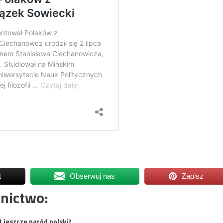
t
Obserwuj nas
Zapisz
nictwo:
t jeszcze naród polski?