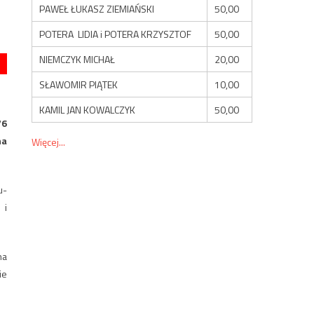
PAWEŁ ŁUKASZ ZIEMIAŃSKI
50,00
POTERA LIDIA i POTERA KRZYSZTOF
50,00
NIEMCZYK MICHAŁ
20,00
SŁAWOMIR PIĄTEK
10,00
KAMIL JAN KOWALCZYK
50,00
76
na
Więcej...
u-
 i
na
ie