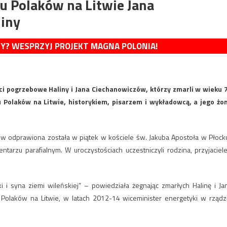
 Polaków na Litwie Jana
liny
MY? WESPRZYJ PROJEKT MAGNA POLONIA!
ci pogrzebowe Haliny i Jana Ciechanowiczów, którzy zmarli w wieku 
 Polaków na Litwie, historykiem, pisarzem i wykładowcą, a jego żo
ów odprawiona została w piątek w kościele św. Jakuba Apostoła w Płock
tarzu parafialnym. W uroczystościach uczestniczyli rodzina, przyjaciele
ki i syna ziemi wileńskiej” – powiedziała żegnając zmarłych Halinę i Ja
Polaków na Litwie, w latach 2012-14 wiceminister energetyki w rządz