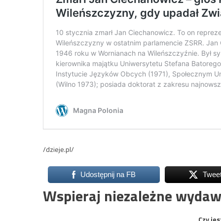
/dzieje.pl/
Udostępnij na FB
Twee
Wspieraj niezależne wydaw
Czy jes