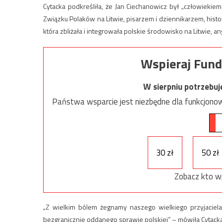
Cytacka podkreśliła, że Jan Ciechanowicz był „człowiekie
Związku Polaków na Litwie, pisarzem i dziennikarzem, histor
która zbliżała i integrowała polskie środowisko na Litwie, a
Wspieraj Fund
W sierpniu potrzebu
Państwa wsparcie jest niezbędne dla funkcjonow
30 zł
50 zł
Zobacz kto w
„Z wielkim bólem żegnamy naszego wielkiego przyjaciela, 
bezgranicznie oddanego sprawie polskiej” – mówiła Cytacka