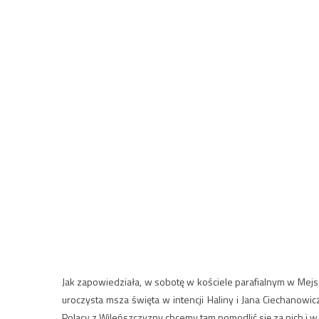
Jak zapowiedziała, w sobotę w kościele parafialnym w Mejs
uroczysta msza święta w intencji Haliny i Jana Ciechanowic
Polacy z Wileńszczyzny chcemy tam pomodlić się za nich i w