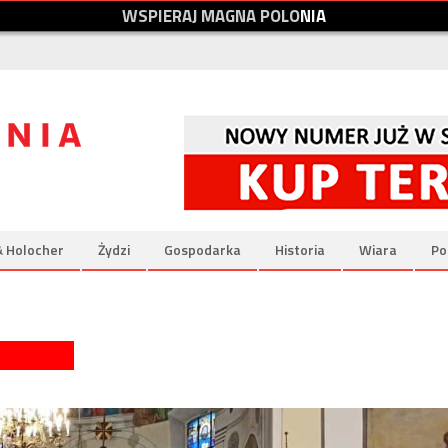
W
S
P
I
E
R
A
J
M
A
G
N
A
P
O
L
O
N
I
A
& Holocher
Żydzi
Gospodarka
Historia
Wiara
Po