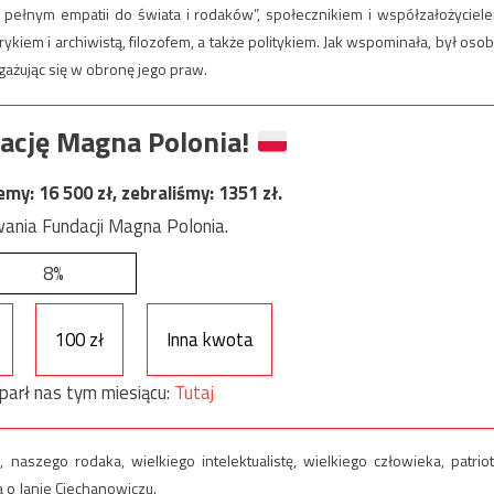
m pełnym empatii do świata i rodaków”, społecznikiem i współzałożyciel
ykiem i archiwistą, filozofem, a także politykiem. Jak wspominała, był osob
ngażując się w obronę jego praw.
ację Magna Polonia!
jemy:
16 500
zł, zebraliśmy:
1351
zł.
ania Fundacji Magna Polonia.
8%
100 zł
Inna kwota
parł nas tym miesiącu:
Tutaj
naszego rodaka, wielkiego intelektualistę, wielkiego człowieka, patriot
 o Janie Ciechanowiczu.