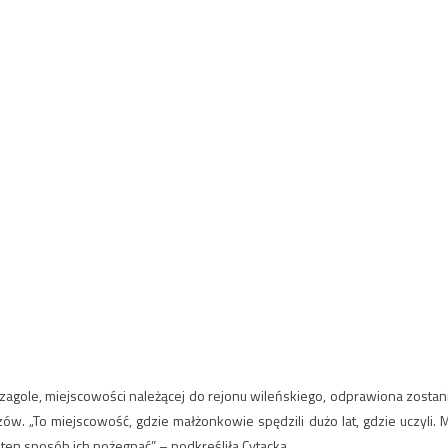
zagole, miejscowości należącej do rejonu wileńskiego, odprawiona zostan
zów. „To miejscowość, gdzie małżonkowie spędzili dużo lat, gdzie uczyli. 
 ten sposób ich pożegnać” – podkreśliła Cytacka.