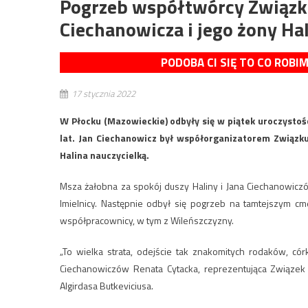
Pogrzeb współtwórcy Związku
Ciechanowicza i jego żony Ha
PODOBA CI SIĘ TO CO ROBI
17 stycznia 2022
W Płocku (Mazowieckie) odbyły się w piątek uroczystoś
lat. Jan Ciechanowicz był współorganizatorem Związku
Halina nauczycielką.
Msza żałobna za spokój duszy Haliny i Jana Ciechanowicz
Imielnicy. Następnie odbył się pogrzeb na tamtejszym cmen
współpracownicy, w tym z Wileńszczyzny.
„To wielka strata, odejście tak znakomitych rodaków, cór
Ciechanowiczów Renata Cytacka, reprezentująca Związek 
Algirdasa Butkeviciusa.