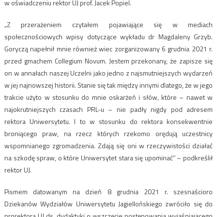
w oświadczeniu rektor UJ prof. Jacek Popiel.
„Z przerażeniem czytałem pojawiające się w mediach
społecznościowych wpisy dotyczące wykładu dr Magdaleny Grzyb.
Goryczą napełnił mnie również wiec zorganizowany 6 grudnia 2021 r.
przed gmachem Collegium Novum. Jestem przekonany, że zapisze się
on w annałach naszej Uczelni jako jedno z najsmutniejszych wydarzeń
w jej najnowszej historii. Stanie się tak między innymi dlatego, że w jego
trakcie użyto w stosunku do mnie oskarżeń i słów, które – nawet w
najokrutniejszych czasach PRL-u – nie padły nigdy pod adresem
rektora Uniwersytetu. I to w stosunku do rektora konsekwentnie
broniącego praw, na rzecz których rzekomo orędują uczestnicy
wspomnianego zgromadzenia. Zdają się oni w rzeczywistości działać
na szkodę spraw, o które Uniwersytet stara się upominać” – podkreślił
rektor UJ.
Pismem datowanym na dzień 8 grudnia 2021 r. szesnaścioro
Dziekanów Wydziałów Uniwersytetu Jagiellońskiego zwróciło się do
prorektora UJ ds. dydaktyki o wszczęcie postępowania wyjaśniającego