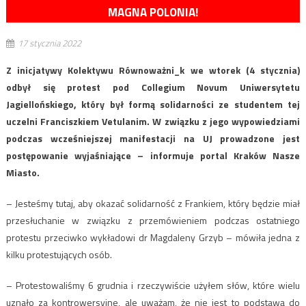
MAGNA POLONIA!
17 stycznia 2022
Z inicjatywy Kolektywu Równoważni_k we wtorek (4 stycznia)
odbył się protest pod Collegium Novum Uniwersytetu
Jagiellońskiego, który był formą solidarności ze studentem tej
uczelni Franciszkiem Vetulanim. W związku z jego wypowiedziami
podczas wcześniejszej manifestacji na UJ prowadzone jest
postępowanie wyjaśniające – informuje portal Kraków Nasze
Miasto.
– Jesteśmy tutaj, aby okazać solidarność z Frankiem, który będzie miał
przesłuchanie w związku z przemówieniem podczas ostatniego
protestu przeciwko wykładowi dr Magdaleny Grzyb – mówiła jedna z
kilku protestujących osób.
– Protestowaliśmy 6 grudnia i rzeczywiście użyłem słów, które wielu
uznało za kontrowersyjne, ale uważam, że nie jest to podstawą do