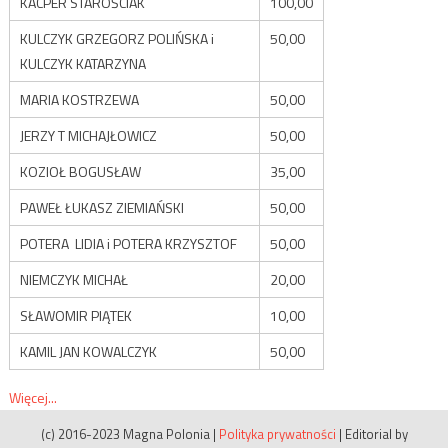
KACPER STAROŚCIAK
100,00
KULCZYK GRZEGORZ POLIŃSKA i
50,00
KULCZYK KATARZYNA
MARIA KOSTRZEWA
50,00
JERZY T MICHAJŁOWICZ
50,00
KOZIOŁ BOGUSŁAW
35,00
PAWEŁ ŁUKASZ ZIEMIAŃSKI
50,00
POTERA LIDIA i POTERA KRZYSZTOF
50,00
NIEMCZYK MICHAŁ
20,00
SŁAWOMIR PIĄTEK
10,00
KAMIL JAN KOWALCZYK
50,00
Więcej...
(c) 2016-2023 Magna Polonia
|
Polityka prywatności
|
Editorial by