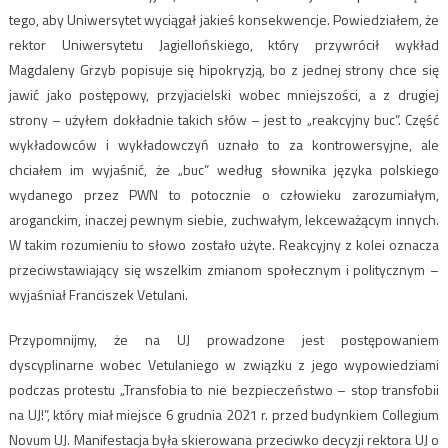
tego, aby Uniwersytet wyciągał jakieś konsekwencje. Powiedziałem, że
rektor Uniwersytetu Jagiellońskiego, który przywrócił wykład
Magdaleny Grzyb popisuje się hipokryzją, bo z jednej strony chce się
jawić jako postępowy, przyjacielski wobec mniejszości, a z drugiej
strony – użyłem dokładnie takich słów – jest to „reakcyjny buc”. Część
wykładowców i wykładowczyń uznało to za kontrowersyjne, ale
chciałem im wyjaśnić, że „buc” według słownika języka polskiego
wydanego przez PWN to potocznie o człowieku zarozumiałym,
aroganckim, inaczej pewnym siebie, zuchwałym, lekceważącym innych.
W takim rozumieniu to słowo zostało użyte. Reakcyjny z kolei oznacza
przeciwstawiający się wszelkim zmianom społecznym i politycznym –
wyjaśniał Franciszek Vetulani.
Przypomnijmy, że na UJ prowadzone jest postępowaniem
dyscyplinarne wobec Vetulaniego w związku z jego wypowiedziami
podczas protestu „Transfobia to nie bezpieczeństwo – stop transfobii
na UJ!”, który miał miejsce 6 grudnia 2021 r. przed budynkiem Collegium
Novum UJ. Manifestacja była skierowana przeciwko decyzji rektora UJ o