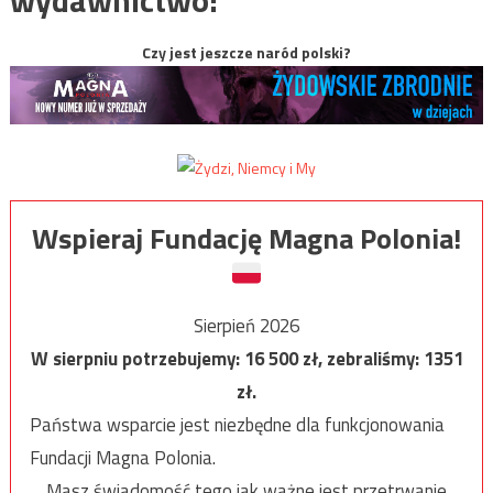
Czy jest jeszcze naród polski?
Wspieraj Fundację Magna Polonia!
Sierpień 2026
W sierpniu potrzebujemy:
16 500
zł, zebraliśmy:
1351
zł.
Państwa wsparcie jest niezbędne dla funkcjonowania
Fundacji Magna Polonia.
Masz świadomość tego jak ważne jest przetrwanie