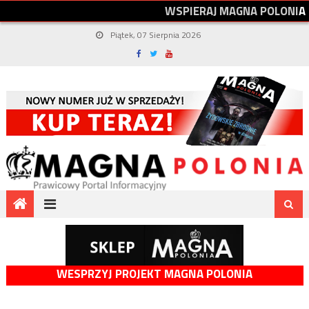
W
S
P
I
E
R
A
J
M
A
G
N
A
P
O
L
O
N
I
A
Piątek, 07 Sierpnia 2026
WESPRZYJ PROJEKT MAGNA POLONIA