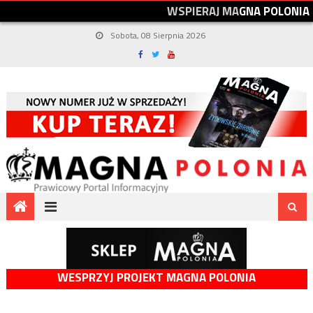
W
S
P
I
E
R
A
J
M
A
G
N
A
P
O
L
O
N
I
A
Sobota, 08 Sierpnia 2026
WESPRZYJ PROJEKT MAGNA POLONIA