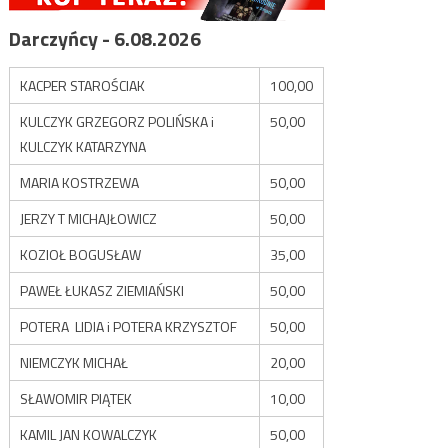
Darczyńcy - 6.08.2026
KACPER STAROŚCIAK
100,00
KULCZYK GRZEGORZ POLIŃSKA i
50,00
KULCZYK KATARZYNA
MARIA KOSTRZEWA
50,00
JERZY T MICHAJŁOWICZ
50,00
KOZIOŁ BOGUSŁAW
35,00
PAWEŁ ŁUKASZ ZIEMIAŃSKI
50,00
POTERA LIDIA i POTERA KRZYSZTOF
50,00
NIEMCZYK MICHAŁ
20,00
SŁAWOMIR PIĄTEK
10,00
KAMIL JAN KOWALCZYK
50,00