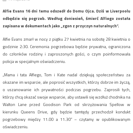
Alfie Evans 16 dni temu odszedł do Domu Ojca. Dziś w Liverpoolu
odbędzie się pogrzeb. Według doniesień, śmierć Alfiego została
zapisana w dokumentach jako „zgon z przyczyn naturalnych”.
Alfie Evans zmarł w nocy z piątku 27 kwietnia na sobotę 28 kwietnia o
godzinie 2:30. Ceremonia pogrzebowa będzie prywatna, ograniczona
do członków rodziny i zaproszonych gości, o czym poinformowała
policja w specjalnym oświadczeniu.
„Mama i tata Alfiego, Tom i Kate nadal dziękują społeczeństwu za
okazane im wsparcie, ale poprosić wszystkich, którzy dobrze im życzą,
o uszanowanie ich prywatności podczas pogrzebu. Zaprosili tych,
którzy chcą okazać swoje wsparcie, aby ustawili się wzdłuż chodnika na
Walton Lane przed Goodison Park od skrzyżowania Spellow w
kierunku Queens Drive, gdy będzie tamtędy przechodził kondukt
pogrzebowy między 11.00 a 11.30” – czytamy w opublikowanym
oświadczeniu.