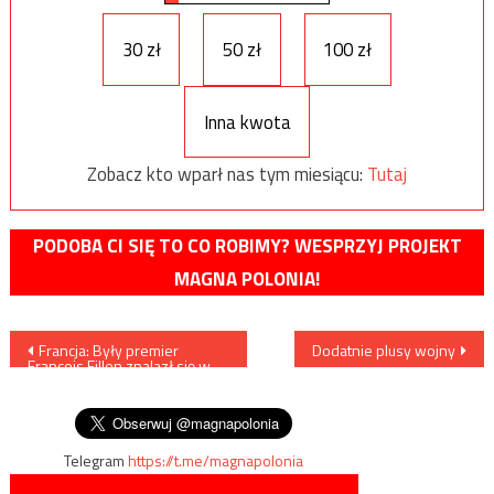
30 zł
50 zł
100 zł
Inna kwota
Zobacz kto wparł nas tym miesiącu:
Tutaj
PODOBA CI SIĘ TO CO ROBIMY? WESPRZYJ PROJEKT
MAGNA POLONIA!
Nawigacja
Francja: Były premier
Dodatnie plusy wojny
Francois Fillon znalazł się w
wpisu
zarządzie potężnej rosyjskiej
firmy
Telegram
https://t.me/magnapolonia