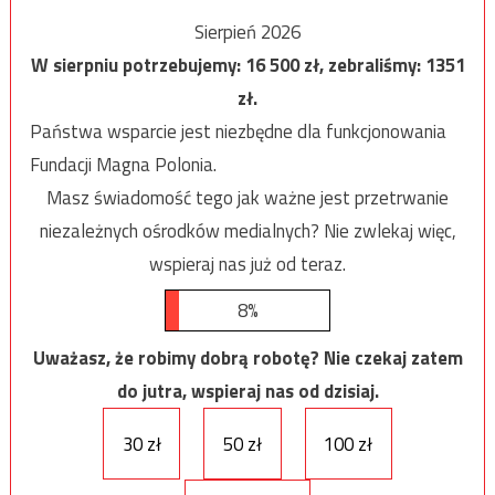
Sierpień 2026
W sierpniu potrzebujemy:
16 500
zł, zebraliśmy:
1351
zł.
Państwa wsparcie jest niezbędne dla funkcjonowania
Fundacji Magna Polonia.
Masz świadomość tego jak ważne jest przetrwanie
niezależnych ośrodków medialnych? Nie zwlekaj więc,
wspieraj nas już od teraz.
8%
Uważasz, że robimy dobrą robotę? Nie czekaj zatem
do jutra, wspieraj nas od dzisiaj.
30 zł
50 zł
100 zł