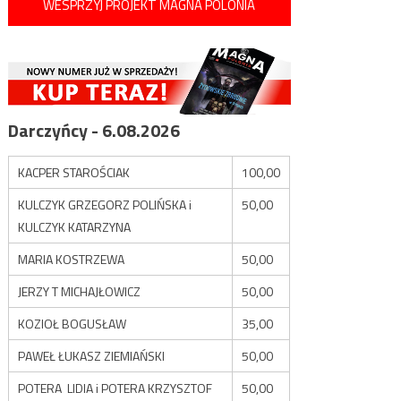
WESPRZYJ PROJEKT MAGNA POLONIA
Darczyńcy - 6.08.2026
KACPER STAROŚCIAK
100,00
KULCZYK GRZEGORZ POLIŃSKA i
50,00
KULCZYK KATARZYNA
MARIA KOSTRZEWA
50,00
JERZY T MICHAJŁOWICZ
50,00
KOZIOŁ BOGUSŁAW
35,00
PAWEŁ ŁUKASZ ZIEMIAŃSKI
50,00
POTERA LIDIA i POTERA KRZYSZTOF
50,00