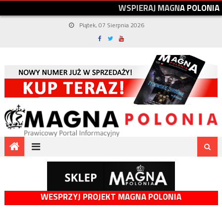
W
S
P
I
E
R
A
J
M
A
G
N
A
P
O
L
O
N
I
A
Piątek, 07 Sierpnia 2026
WESPRZYJ PROJEKT MAGNA POLONIA