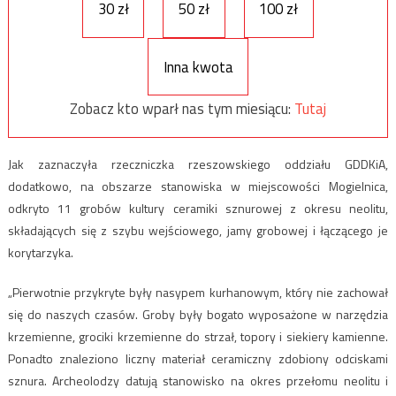
30 zł
50 zł
100 zł
Inna kwota
Zobacz kto wparł nas tym miesiącu:
Tutaj
Jak zaznaczyła rzeczniczka rzeszowskiego oddziału GDDKiA,
dodatkowo, na obszarze stanowiska w miejscowości Mogielnica,
odkryto 11 grobów kultury ceramiki sznurowej z okresu neolitu,
składających się z szybu wejściowego, jamy grobowej i łączącego je
korytarzyka.
„Pierwotnie przykryte były nasypem kurhanowym, który nie zachował
się do naszych czasów. Groby były bogato wyposażone w narzędzia
krzemienne, grociki krzemienne do strzał, topory i siekiery kamienne.
Ponadto znaleziono liczny materiał ceramiczny zdobiony odciskami
sznura. Archeolodzy datują stanowisko na okres przełomu neolitu i