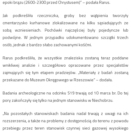
epoki brązu (2600-2300 przed Chrystusem)” – podała Rarus.
Jak podkreśliła rzeczniczka, groby bez wątpienia tworzyły
cmentarzysko kurhanowe zlokalizowane na kilku sąsiadujących ze
sobą wzniesieniach. Pochówki najczęściej były pojedyncze lub
podwójne. W jednym przypadku udokumentowano szczątki trzech
osób, jednak z bardzo słabo zachowanymi kośćmi.
Rarus podkreśliła, że wszystkie znaleziska zostaną teraz poddane
wnikliwej analizie i szczegółowo opracowane przez specjalistów
zajmujących się tym etapem pradziejów. „Materiały z badań zostaną
przekazane do Muzeum Okręgowego w Rzeszowie” – dodała.
Badania archeologiczne na odcinku S19 trwają od 10 marca br. Do tej
pory zakończyły się tylko na jednym stanowisku w Niechobrzu.
„Na pozostałych stanowiskach badania nadal trwają z uwagi na ich
rozszerzenia, a także na problemy z dostępnością do terenu z powodu
przebiegu przez teren stanowisk czynnej sieci gazowej wysokiego