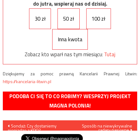
do jutra, wspieraj nas od dzisiaj.
30 zł
50 zł
100 zł
Inna kwota
Zobacz kto wparł nas tym miesiącu:
Tutaj
Dziękujemy za pomoc prawną Kancelarii Prawnej Litwin:
https://kancelaria-litwin.pl
PODOBA CI SIĘ TO CO ROBIMY? WESPRZYJ PROJEKT
MAGNA POLONIA!
Nawigacja
Sondaż: Czy dostaniemy
Sposób na niewykrywalne
radary pasywne
pieniądze z KPO?
wpisu