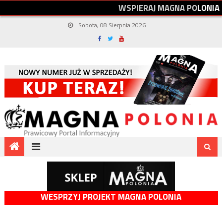
W
S
P
I
E
R
A
J
M
A
G
N
A
P
O
L
O
N
I
A
Sobota, 08 Sierpnia 2026
WESPRZYJ PROJEKT MAGNA POLONIA