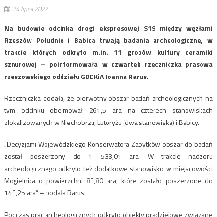
24 lipca 2022
Na budowie odcinka drogi ekspresowej S19 między węzłami
Rzeszów Południe i Babica trwają badania archeologiczne, w
trakcie których odkryto m.in. 11 grobów kultury ceramiki
sznurowej – poinformowała w czwartek rzeczniczka prasowa
rzeszowskiego oddziału GDDKiA Joanna Rarus.
Rzeczniczka dodała, że pierwotny obszar badań archeologicznych na
tym odcinku obejmował 261,5 ara na czterech stanowiskach
zlokalizowanych w Niechobrzu, Lutoryżu (dwa stanowiska) i Babicy.
„Decyzjami Wojewódzkiego Konserwatora Zabytków obszar do badań
został poszerzony do 1 533,01 ara. W trakcie nadzoru
archeologicznego odkryto też dodatkowe stanowisko w miejscowości
Mogielnica o powierzchni 83,80 ara, które zostało poszerzone do
143,25 ara” – podała Rarus.
Podczas prac archeologicznych odkryto obiekty pradziejowe związane