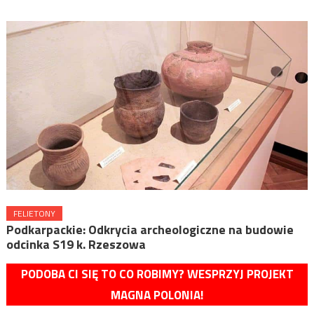
FELIETONY
Podkarpackie: Odkrycia archeologiczne na budowie
odcinka S19 k. Rzeszowa
PODOBA CI SIĘ TO CO ROBIMY? WESPRZYJ PROJEKT
MAGNA POLONIA!