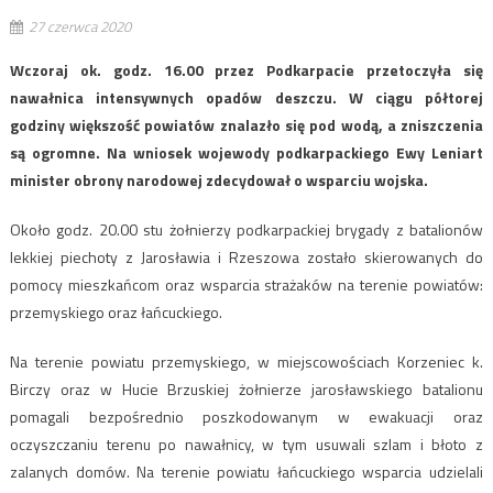
27 czerwca 2020
Wczoraj ok. godz. 16.00 przez Podkarpacie przetoczyła się
nawałnica intensywnych opadów deszczu. W ciągu półtorej
godziny większość powiatów znalazło się pod wodą, a zniszczenia
są ogromne. Na wniosek wojewody podkarpackiego Ewy Leniart
minister obrony narodowej zdecydował o wsparciu wojska.
Około godz. 20.00 stu żołnierzy podkarpackiej brygady z batalionów
lekkiej piechoty z Jarosławia i Rzeszowa zostało skierowanych do
pomocy mieszkańcom oraz wsparcia strażaków na terenie powiatów:
przemyskiego oraz łańcuckiego.
Na terenie powiatu przemyskiego, w miejscowościach Korzeniec k.
Birczy oraz w Hucie Brzuskiej żołnierze jarosławskiego batalionu
pomagali bezpośrednio poszkodowanym w ewakuacji oraz
oczyszczaniu terenu po nawałnicy, w tym usuwali szlam i błoto z
zalanych domów. Na terenie powiatu łańcuckiego wsparcia udzielali