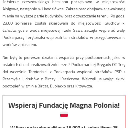
żołnierze rzeszowskiego batalionu początkowo w miejscowości
Albigowa, następnie w Handzlówce. Zakres prac obejmował ewakuację
mienia na wyższe partie budynków oraz oczyszczanie terenu. Po godz.
23.00 żołnierze zostali skierowani do miejscowości Głuchów k.
Łańcuta, gdzie woda miejscowej rzeki Sawa zaczęła wypierać wały.
Podkarpaccy Terytorialsi wspierali tam strażaków w przygotowywaniu
worków z piaskiem.
Nie były to pierwsze działania wsparcia przy podtopieniach, jakie w
ostatnich dniach realizowali żołnierze 3 Podkarpackiej Brygady OT. Trzy
dni wcześnie Terytorialsi z Podkarpacia wspierali strażaków PSP z
Przemyśla i druhów z Birczy i Krasiczyna. Walczyli usuwając skutki
podtopień w gminie Bircza, Dubiecko oraz Krzywcza.
Wspieraj Fundację Magna Polonia!
W lipcu potrzebowaliśmy:
15 000
zł, zebraliśmy:
15