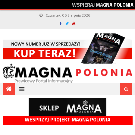
W
S
P
I
E
R
A
J
M
A
G
N
A
P
O
L
O
N
I
A
Czwartek, 06 Sierpnia 2026
WESPRZYJ PROJEKT MAGNA POLONIA