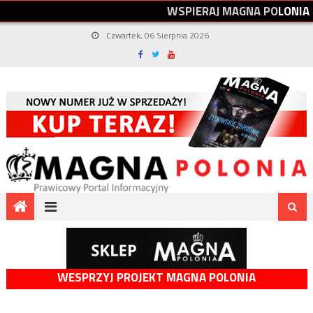
W
S
P
I
E
R
A
J
M
A
G
N
A
P
O
L
O
N
I
A
Czwartek, 06 Sierpnia 2026
WESPRZYJ PROJEKT MAGNA POLONIA