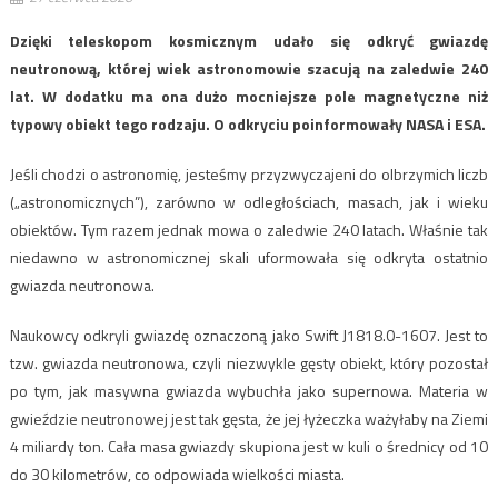
Dzięki teleskopom kosmicznym udało się odkryć gwiazdę
neutronową, której wiek astronomowie szacują na zaledwie 240
lat. W dodatku ma ona dużo mocniejsze pole magnetyczne niż
typowy obiekt tego rodzaju. O odkryciu poinformowały NASA i ESA.
Jeśli chodzi o astronomię, jesteśmy przyzwyczajeni do olbrzymich liczb
(„astronomicznych”), zarówno w odległościach, masach, jak i wieku
obiektów. Tym razem jednak mowa o zaledwie 240 latach. Właśnie tak
niedawno w astronomicznej skali uformowała się odkryta ostatnio
gwiazda neutronowa.
Naukowcy odkryli gwiazdę oznaczoną jako Swift J1818.0-1607. Jest to
tzw. gwiazda neutronowa, czyli niezwykle gęsty obiekt, który pozostał
po tym, jak masywna gwiazda wybuchła jako supernowa. Materia w
gwieździe neutronowej jest tak gęsta, że jej łyżeczka ważyłaby na Ziemi
4 miliardy ton. Cała masa gwiazdy skupiona jest w kuli o średnicy od 10
do 30 kilometrów, co odpowiada wielkości miasta.