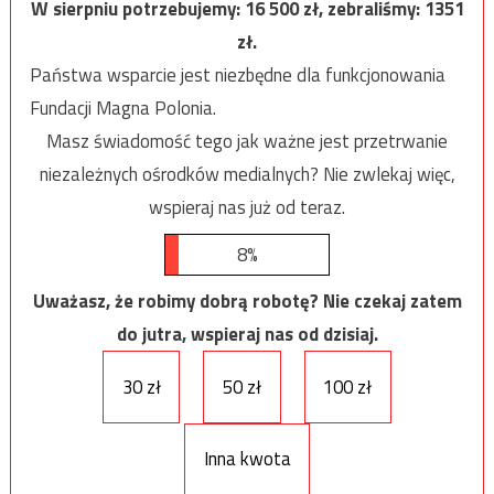
W sierpniu potrzebujemy:
16 500
zł, zebraliśmy:
1351
zł.
Państwa wsparcie jest niezbędne dla funkcjonowania
Fundacji Magna Polonia.
Masz świadomość tego jak ważne jest przetrwanie
niezależnych ośrodków medialnych? Nie zwlekaj więc,
wspieraj nas już od teraz.
8%
Uważasz, że robimy dobrą robotę? Nie czekaj zatem
do jutra, wspieraj nas od dzisiaj.
30 zł
50 zł
100 zł
Inna kwota