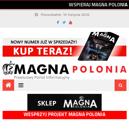
W
S
P
I
E
R
A
J
M
A
G
N
A
P
O
L
O
N
I
A
Poniedziałek, 10 Sierpnia 2026
WESPRZYJ PROJEKT MAGNA POLONIA