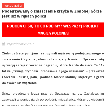
WIADOMOŚCI
Podejrzewany o zniszczenie krzyża w Zielonej Górze
jest już w rękach policji
PODOBA CI SIĘ TO CO ROBIMY? WESPRZYJ PROJEKT
MAGNA POLONIA!
19 października 2021
Zielonogórscy policjanci zatrzymali mężczyznę podejrzewanego o
zniszczenie krzyża na jednym z tamtejszych osiedli. Sprawca całą
sytuacją zarejestrował na nagraniu, które trafiło do sieci. To 31-
latek. „Trwają czynności procesowe z jego udziałem” – przekazał
rzecznik lubuskiej policji podinsp. Marcin Maludy. Mężczyźnie grozi
do dwóch lat więzienia.
Ścięty przydrożny krzyż przy ul. Spawaczy na os. Zastalowskim
zauważyli w poniedziałek po południu mieszkańcy, którzy powiadomili
o tym swoją parafię. Sprawa została również zgłoszona policji.