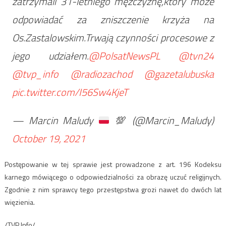
zatrzymali 31-letniego mężczyznę,który może
odpowiadać za zniszczenie krzyża na
Os.Zastalowskim.Trwają czynności procesowe z
jego udziałem.
@PolsatNewsPL
@tvn24
@tvp_info
@radiozachod
@gazetalubuska
pic.twitter.com/I56Sw4KjeT
— Marcin Maludy
💯
(@Marcin_Maludy)
October 19, 2021
Postępowanie w tej sprawie jest prowadzone z art. 196 Kodeksu
karnego mówiącego o odpowiedzialności za obrazę uczuć religijnych.
Zgodnie z nim sprawcy tego przestępstwa grozi nawet do dwóch lat
więzienia.
/TVP Info/