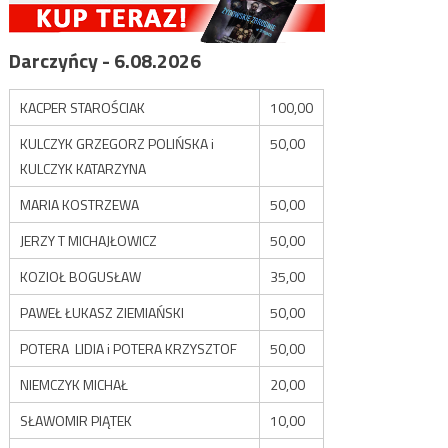
Darczyńcy - 6.08.2026
KACPER STAROŚCIAK
100,00
KULCZYK GRZEGORZ POLIŃSKA i
50,00
KULCZYK KATARZYNA
MARIA KOSTRZEWA
50,00
JERZY T MICHAJŁOWICZ
50,00
KOZIOŁ BOGUSŁAW
35,00
PAWEŁ ŁUKASZ ZIEMIAŃSKI
50,00
POTERA LIDIA i POTERA KRZYSZTOF
50,00
NIEMCZYK MICHAŁ
20,00
SŁAWOMIR PIĄTEK
10,00